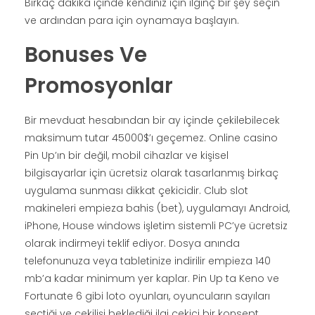
Birkaç dakika içinde kendiniz için ilginç bir şey seçin
ve ardından para için oynamaya başlayın.
Bonuses Ve
Promosyonlar
Bir mevduat hesabından bir ay içinde çekilebilecek
maksimum tutar 45000$’ı geçemez. Online casino
Pin Up’ın bir değil, mobil cihazlar ve kişisel
bilgisayarlar için ücretsiz olarak tasarlanmış birkaç
uygulama sunması dikkat çekicidir. Club slot
makineleri empieza bahis (bet), uygulamayı Android,
iPhone, House windows işletim sistemli PC’ye ücretsiz
olarak indirmeyi teklif ediyor. Dosya anında
telefonunuza veya tabletinize indirilir empieza 140
mb’a kadar minimum yer kaplar. Pin Up ta Keno ve
Fortunate 6 gibi loto oyunları, oyuncuların sayıları
seçtiği ve çekilişi beklediği ilgi çekici bir konsept