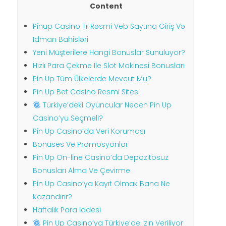
Content
Pinup Casino Tr Rəsmi Veb Saytına Giriş Və
Idman Bahisləri
Yeni Müşterilere Hangi Bonuslar Sunuluyor?
Hızlı Para Çekme Ile Slot Makinesi Bonusları
Pin Up Tüm Ülkelerde Mevcut Mu?
Pin Up Bet Casino Resmi Sitesi
Türkiye’deki Oyuncular Neden Pin Up
Casino’yu Seçmeli?
Pin Up Casino’da Veri Koruması
Bonuses Ve Promosyonlar
Pin Up On-line Casino’da Depozitosuz
Bonusları Alma Ve Çevirme
Pin Up Casino’ya Kayıt Olmak Bana Ne
Kazandırır?
Haftalık Para Iadesi
Pin Up Casino’ya Türkiye’de Izin Veriliyor