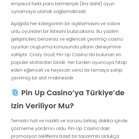
empieza farklı para birimleriyle (lira dahil) oyun
oynamaya olanak sağlamaktadır.
Aşağıda her kategorinin bir açıklamasını ve sobre
ünlü oyunların bir listesini bulacaksınız. Bu yazılım
geliştiricileri, benzersiz ve eğlenceli çevrimiçi casino
oyunları oluşturma konusunda yılların deneyimine
sahiptir. Crazy Goof, Pin-Up Casino’da bulunan en
popüler slotlardan biridir. Her türden oyuncuya hitap
eden eğlenceli ve heyecan verici bir temaya sahip
çevrimiçi bir slot makinesidir.
Pin Up Casino’ya Türkiye’de
Izin Veriliyor Mu?
Temsilci hızlı ve nazikti ve sorunu birkaç dakika içinde
çözmeme yardımcı oldu. Pin-Up Casino’daki
promosyon tekliflerini basit bir tasarımla oldukça