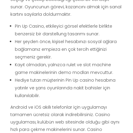
sunar. Oyuncunun görevi, kazancını almak için sanal
kartını sayılarla doldurmaktır.
Pin Up Casino, etkileyici görsel efektlerle birlikte
benzersiz bir darstellung tasarımı sunar.
Her şeyden önce, kişisel hesabınızı sosyal ağlara
bağlamanız empieza en çok tercih ettiğinizi
seçmeniz gerekir.
Kayıt olmadan, yalnızca rulet ve slot machine
game makinelerinin demo modları mevcuttur.
Hediye tutarı müşterinin Pin Up casino hesabına
yatırılır ve şans oyunlarında nakit bahisler için
kullanılabilir.
Android ve iOS akıllı telefonlar için uygulamayı
tamamen ücretsiz olarak indirebilirsiniz. Casino
uygulaması, kulübün web sitesinde olduğu gibi aynı
hızlı para çekme makinelerini sunar. Casino