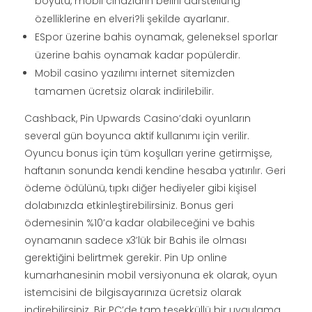
boyutu, mobil cihazların belirli darstellung
özelliklerine en elveri?li şekilde ayarlanır.
ESpor üzerine bahis oynamak, geleneksel sporlar
üzerine bahis oynamak kadar popülerdir.
Mobil casino yazılımı internet sitemizden
tamamen ücretsiz olarak indirilebilir.
Cashback, Pin Upwards Casino’daki oyunların
several gün boyunca aktif kullanımı için verilir.
Oyuncu bonus için tüm koşulları yerine getirmişse,
haftanın sonunda kendi kendine hesaba yatırılır. Geri
ödeme ödülünü, tıpkı diğer hediyeler gibi kişisel
dolabınızda etkinleştirebilirsiniz. Bonus geri
ödemesinin %10’a kadar olabileceğini ve bahis
oynamanın sadece x3’lük bir Bahis ile olması
gerektiğini belirtmek gerekir. Pin Up online
kumarhanesinin mobil versiyonuna ek olarak, oyun
istemcisini de bilgisayarınıza ücretsiz olarak
indirebilirsiniz. Bir PC’de tam teşekküllü bir uygulama