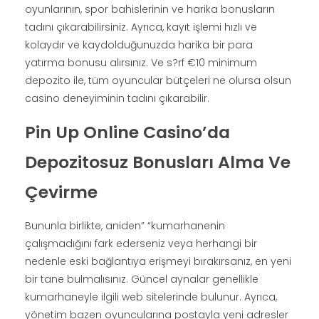
oyunlarının, spor bahislerinin ve harika bonusların
tadını çıkarabilirsiniz. Ayrıca, kayıt işlemi hızlı ve
kolaydır ve kaydolduğunuzda harika bir para
yatırma bonusu alırsınız. Ve s?rf €10 minimum
depozito ile, tüm oyuncular bütçeleri ne olursa olsun
casino deneyiminin tadını çıkarabilir.
Pin Up Online Casino’da
Depozitosuz Bonusları Alma Ve
Çevirme
Bununla birlikte, aniden” “kumarhanenin
çalışmadığını fark ederseniz veya herhangi bir
nedenle eski bağlantıya erişmeyi bırakırsanız, en yeni
bir tane bulmalısınız. Güncel aynalar genellikle
kumarhaneyle ilgili web sitelerinde bulunur. Ayrıca,
yönetim bazen oyuncularına postayla yeni adresler