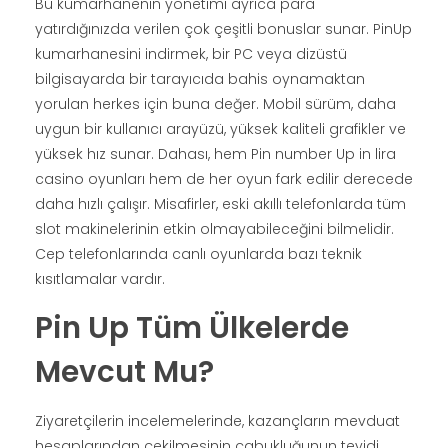
Bu kumarhanenin yönetimi ayrıca para
yatırdığınızda verilen çok çeşitli bonuslar sunar. PinUp
kumarhanesini indirmek, bir PC veya dizüstü
bilgisayarda bir tarayıcıda bahis oynamaktan
yorulan herkes için buna değer. Mobil sürüm, daha
uygun bir kullanıcı arayüzü, yüksek kaliteli grafikler ve
yüksek hız sunar. Dahası, hem Pin number Up in lira
casino oyunları hem de her oyun fark edilir derecede
daha hızlı çalışır. Misafirler, eski akıllı telefonlarda tüm
slot makinelerinin etkin olmayabileceğini bilmelidir.
Cep telefonlarında canlı oyunlarda bazı teknik
kısıtlamalar vardır.
Pin Up Tüm Ülkelerde
Mevcut Mu?
Ziyaretçilerin incelemelerinde, kazançların mevduat
hesaplarından çekilmesinin çabukluğunun teyidi