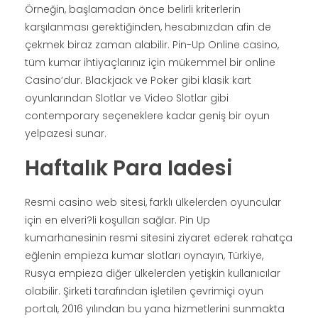
Örneğin, başlamadan önce belirli kriterlerin
karşılanması gerektiğinden, hesabınızdan afin de
çekmek biraz zaman alabilir. Pin-Up Online casino,
tüm kumar ihtiyaçlarınız için mükemmel bir online
Casino’dur. Blackjack ve Poker gibi klasik kart
oyunlarından Slotlar ve Video Slotlar gibi
contemporary seçeneklere kadar geniş bir oyun
yelpazesi sunar.
Haftalık Para Iadesi
Resmi casino web sitesi, farklı ülkelerden oyuncular
için en elveri?li koşulları sağlar. Pin Up
kumarhanesinin resmi sitesini ziyaret ederek rahatça
eğlenin empieza kumar slotları oynayın, Türkiye,
Rusya empieza diğer ülkelerden yetişkin kullanıcılar
olabilir. Şirketi tarafından işletilen çevrimiçi oyun
portalı, 2016 yılından bu yana hizmetlerini sunmakta