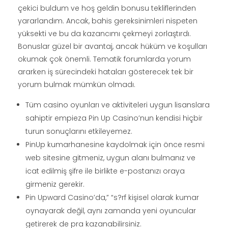
çekici buldum ve hoş geldin bonusu tekliflerinden
yararlandım. Ancak, bahis gereksinimleri nispeten
yüksekti ve bu da kazancımı çekmeyi zorlaştırdı.
Bonuslar güzel bir avantaj, ancak hüküm ve koşulları
okumak çok önemli. Tematik forumlarda yorum
ararken iş sürecindeki hataları gösterecek tek bir
yorum bulmak mümkün olmadı.
Tüm casino oyunları ve aktiviteleri uygun lisanslara
sahiptir empieza Pin Up Casino’nun kendisi hiçbir
turun sonuçlarını etkileyemez.
PinUp kumarhanesine kaydolmak için önce resmi
web sitesine gitmeniz, uygun alanı bulmanız ve
icat edilmiş şifre ile birlikte e-postanızı oraya
girmeniz gerekir.
Pin Upward Casino’da,” “s?rf kişisel olarak kumar
oynayarak değil, aynı zamanda yeni oyuncular
getirerek de pra kazanabilirsiniz.