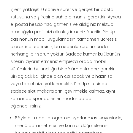
İşlem yaklaşık 10 saniye sürer ve gerçek bir posta
kutusuna ve şifresine sahip olmanızı gerektirir. Ayrıca
e-posta hesabınıza gitmeniz ve aldığınız mektup
aracılığıyla profilinizi etkinleştirmeniz önerilir. Pin Up
casinonun mobil uygulamasını tamamen ücretsiz
olarak indirebilirsiniz, bu nedenle kurulumunda
herhangi bir sorun yoktur. Sadece kumar kulübünün
sitesini ziyaret etmeniz empieza orada mobil
sürümlerin bulunduğu bir bölüm bulmanız gerekir.
Birkaç dakika içinde plan çalışacak ve cihazınıza
veya tabletinize yüklenecektir. Pin Up sitesinde
sadece slot makaralarını çevirmekle kalmaz, aynı
zamanda spor bahisleri modunda da
eğlenebilirsiniz.
Böyle bir mobil programın uyarlanması sayesinde,
menü parametreleri ve kontrol düğmelerinin