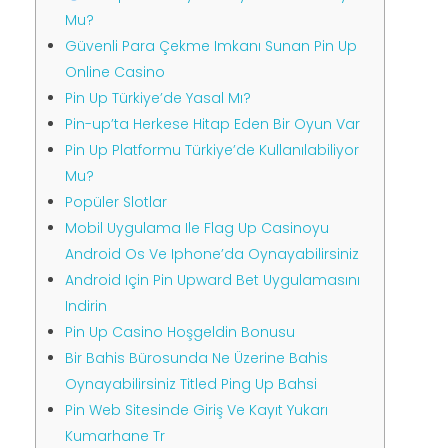
Mu?
Güvenli Para Çekme Imkanı Sunan Pin Up
Online Casino
Pin Up Türkiye’de Yasal Mı?
Pin-up’ta Herkese Hitap Eden Bir Oyun Var
Pin Up Platformu Türkiye’de Kullanılabiliyor
Mu?
Popüler Slotlar
Mobil Uygulama Ile Flag Up Casinoyu
Android Os Ve Iphone’da Oynayabilirsiniz
Android Için Pin Upward Bet Uygulamasını
Indirin
Pin Up Casino Hoşgeldin Bonusu
Bir Bahis Bürosunda Ne Üzerine Bahis
Oynayabilirsiniz Titled Ping Up Bahsi
Pin Web Sitesinde Giriş Ve Kayıt Yukarı
Kumarhane Tr