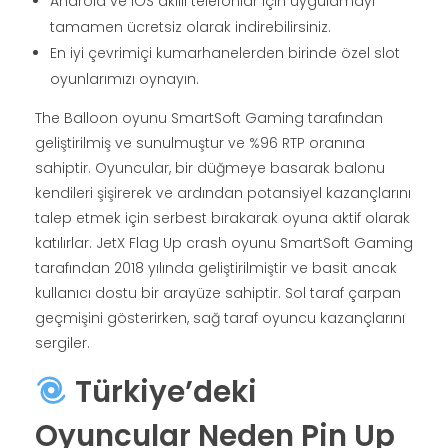
Android ve iOS akıllı telefonlar için uygulamayı
tamamen ücretsiz olarak indirebilirsiniz.
En iyi çevrimiçi kumarhanelerden birinde özel slot
oyunlarımızı oynayın.
The Balloon oyunu SmartSoft Gaming tarafından
geliştirilmiş ve sunulmuştur ve %96 RTP oranına
sahiptir. Oyuncular, bir düğmeye basarak balonu
kendileri şişirerek ve ardından potansiyel kazançlarını
talep etmek için serbest bırakarak oyuna aktif olarak
katılırlar. JetX Flag Up crash oyunu SmartSoft Gaming
tarafından 2018 yılında geliştirilmiştir ve basit ancak
kullanıcı dostu bir arayüze sahiptir. Sol taraf çarpan
geçmişini gösterirken, sağ taraf oyuncu kazançlarını
sergiler.
Türkiye’deki
Oyuncular Neden Pin Up