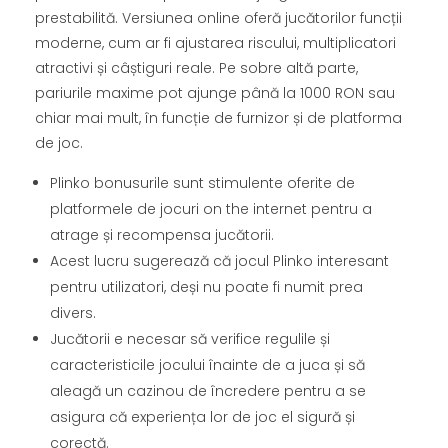
prestabilită. Versiunea online oferă jucătorilor funcții
moderne, cum ar fi ajustarea riscului, multiplicatori
atractivi și câștiguri reale. Pe sobre altă parte,
pariurile maxime pot ajunge până la 1000 RON sau
chiar mai mult, în funcție de furnizor și de platforma
de joc.
Plinko bonusurile sunt stimulente oferite de
platformele de jocuri on the internet pentru a
atrage și recompensa jucătorii.
Acest lucru sugerează că jocul Plinko interesant
pentru utilizatori, deși nu poate fi numit prea
divers.
Jucătorii e necesar să verifice regulile și
caracteristicile jocului înainte de a juca și să
aleagă un cazinou de încredere pentru a se
asigura că experiența lor de joc el sigură și
corectă.