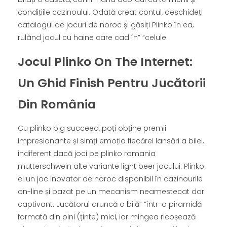
condițiile cazinoului. Odată creat contul, deschideți
catalogul de jocuri de noroc și găsiți Plinko în ea,
rulând jocul cu haine care cad în” “celule.
Jocul Plinko On The Internet:
Un Ghid Finish Pentru Jucătorii
Din România
Cu plinko big succeed, poți obține premii
impresionante și simți emoția fiecărei lansări a bilei,
indiferent dacă joci pe plinko romania
mutterschwein alte variante light beer jocului. Plinko
el un joc inovator de noroc disponibil în cazinourile
on-line și bazat pe un mecanism neamestecat dar
captivant. Jucătorul aruncă o bilă” “într-o piramidă
formată din pini (ținte) mici, iar mingea ricoșează