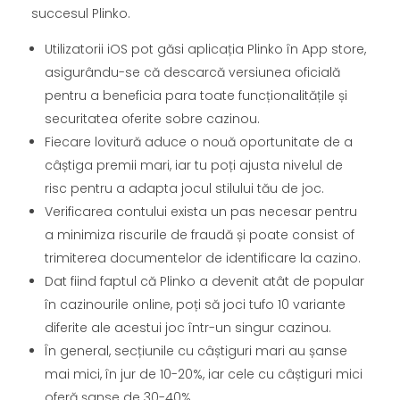
succesul Plinko.
Utilizatorii iOS pot găsi aplicația Plinko în App store,
asigurându-se că descarcă versiunea oficială
pentru a beneficia para toate funcționalitățile și
securitatea oferite sobre cazinou.
Fiecare lovitură aduce o nouă oportunitate de a
câștiga premii mari, iar tu poți ajusta nivelul de
risc pentru a adapta jocul stilului tău de joc.
Verificarea contului exista un pas necesar pentru
a minimiza riscurile de fraudă și poate consist of
trimiterea documentelor de identificare la cazino.
Dat fiind faptul că Plinko a devenit atât de popular
în cazinourile online, poți să joci tufo 10 variante
diferite ale acestui joc într-un singur cazinou.
În general, secțiunile cu câștiguri mari au șanse
mai mici, în jur de 10-20%, iar cele cu câștiguri mici
oferă șanse de 30-40%.