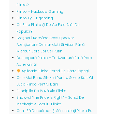
Plinko?
Plinko – Hacksaw Gaming
Plinko Xy – Bgaming
Ce Este Plinko Și De Ce Este Atât De
Popular?
Brașovul Rămâne Bass Speaker
Atenționare De Inundații Și Viituri Până
Miercuri Spre Joi Cel Puțin
Descoperă Plinko – To Aventură Plină Para
Adrenalină!
Aplicatia Plinko Pareri De Către Experți
Cele Mai Bune Site-uri Pentru Some Sort Of
Juca Plinko Pentru Bani
Principiile De Bază Ale Plinko
Show-ul “the Price Is Right” – Sursă De
Inspirație A Jocului Plinko
Cum Să Descărcați Și Să Instalați Plinko Pe