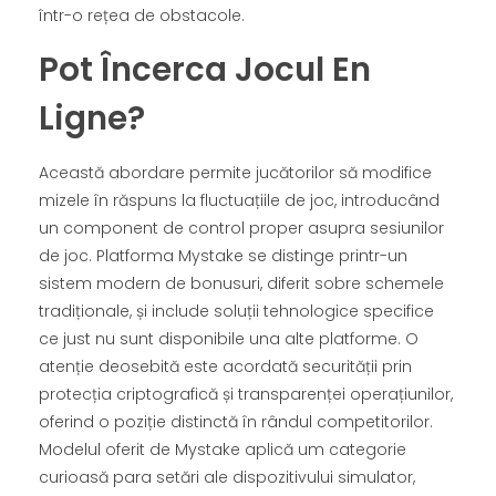
într-o rețea de obstacole.
Pot Încerca Jocul En
Ligne?
Această abordare permite jucătorilor să modifice
mizele în răspuns la fluctuațiile de joc, introducând
un component de control proper asupra sesiunilor
de joc. Platforma Mystake se distinge printr-un
sistem modern de bonusuri, diferit sobre schemele
tradiționale, și include soluții tehnologice specifice
ce just nu sunt disponibile una alte platforme. O
atenție deosebită este acordată securității prin
protecția criptografică și transparenței operațiunilor,
oferind o poziție distinctă în rândul competitorilor.
Modelul oferit de Mystake aplică um categorie
curioasă para setări ale dispozitivului simulator,