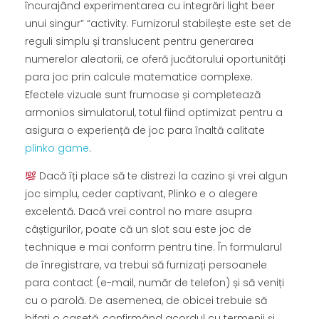
încurajând experimentarea cu integrări light beer
unui singur” “activity. Furnizorul stabilește este set de
reguli simplu și translucent pentru generarea
numerelor aleatorii, ce oferă jucătorului oportunități
para joc prin calcule matematice complexe.
Efectele vizuale sunt frumoase și completează
armonios simulatorul, totul fiind optimizat pentru a
asigura o experiență de joc para înaltă calitate
plinko game
.
Dacă îți place să te distrezi la cazino și vrei algun
joc simplu, ceder captivant, Plinko e o alegere
excelentă. Dacă vrei control no mare asupra
câștigurilor, poate că un slot sau este joc de
technique e mai conform pentru tine. În formularul
de înregistrare, va trebui să furnizați persoanele
para contact (e-mail, număr de telefon) și să veniți
cu o parolă. De asemenea, de obicei trebuie să
bifați o casetă, confirmând acordul cu termenii și