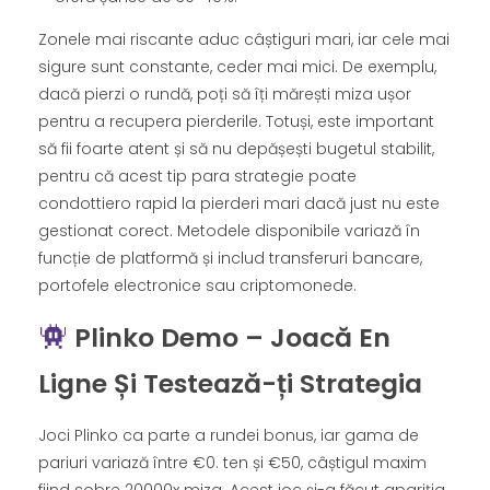
Zonele mai riscante aduc câștiguri mari, iar cele mai
sigure sunt constante, ceder mai mici. De exemplu,
dacă pierzi o rundă, poți să îți mărești miza ușor
pentru a recupera pierderile. Totuși, este important
să fii foarte atent și să nu depășești bugetul stabilit,
pentru că acest tip para strategie poate
condottiero rapid la pierderi mari dacă just nu este
gestionat corect. Metodele disponibile variază în
funcție de platformă și includ transferuri bancare,
portofele electronice sau criptomonede.
Plinko Demo – Joacă En
Ligne Și Testează-ți Strategia
Joci Plinko ca parte a rundei bonus, iar gama de
pariuri variază între €0. ten și €50, câștigul maxim
fiind sobre 20000x miza. Acest joc și-a făcut apariția