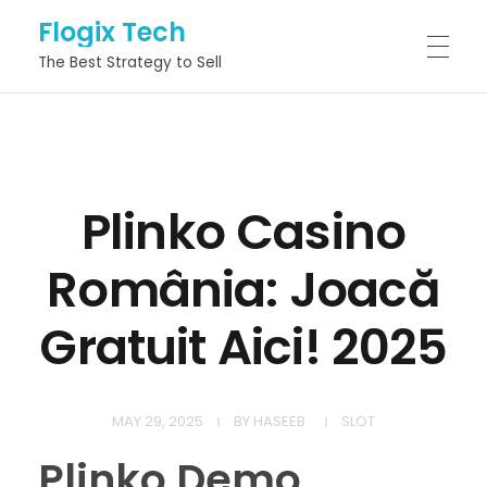
Flogix Tech
The Best Strategy to Sell
HOME
Plinko Casino
ABOUT
România: Joacă
SERVICES
Gratuit Aici! 2025
PROJECTS
MAY 29, 2025
BY
HASEEB
SLOT
Plinko Demo
BLOG