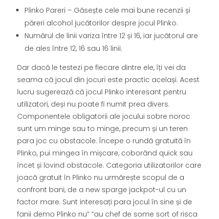
Plinko Pareri – Găsește cele mai bune recenzii și
păreri alcohol jucătorilor despre jocul Plinko.
Numărul de linii variza între 12 și 16, iar jucătorul are
de ales între 12, 16 sau 16 linii.
Dar dacă le testezi pe fiecare dintre ele, îți vei da
seama că jocul din jocuri este practic același. Acest
lucru sugerează că jocul Plinko interesant pentru
utilizatori, deși nu poate fi numit prea divers.
Componentele obligatorii ale jocului sobre noroc
sunt um minge sau to minge, precum și un teren
para joc cu obstacole. Începe o rundă gratuită în
Plinko, pui mingea în mișcare, coborând quick sau
încet și lovind obstacole. Categoria utilizatorilor care
joacă gratuit în Plinko nu urmărește scopul de a
confront bani, de a new sparge jackpot-ul cu un
factor mare. Sunt interesați para jocul în sine și de
fanii demo Plinko nu” “au chef de some sort of risca