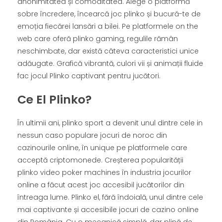
anonimitatea și comoditatea. Alege o platformă
sobre încredere, încearcă joc plinko și bucură-te de
emoția fiecărei lansări a bilei. Pe platformele on the
web care oferă plinko gaming, regulile rămân
neschimbate, dar există câteva caracteristici unice
adăugate. Grafică vibrantă, culori vii și animații fluide
fac jocul Plinko captivant pentru jucători.
Ce El Plinko?
În ultimii ani, plinko sport a devenit unul dintre cele in
nessun caso populare jocuri de noroc din
cazinourile online, în unique pe platformele care
acceptă criptomonede. Creșterea popularității
plinko video poker machines în industria jocurilor
online a făcut acest joc accesibil jucătorilor din
întreaga lume. Plinko el, fără îndoială, unul dintre cele
mai captivante și accesibile jocuri de cazino online