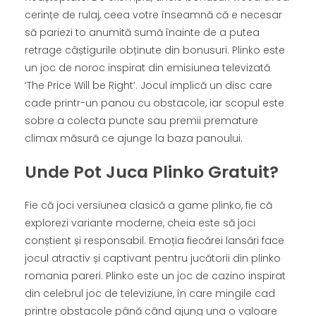
cerințe de rulaj, ceea votre înseamnă că e necesar
să pariezi to anumită sumă înainte de a putea
retrage câștigurile obținute din bonusuri. Plinko este
un joc de noroc inspirat din emisiunea televizată
‘The Price Will be Right’. Jocul implică un disc care
cade printr-un panou cu obstacole, iar scopul este
sobre a colecta puncte sau premii premature
climax măsură ce ajunge la baza panoului.
Unde Pot Juca Plinko Gratuit?
Fie că joci versiunea clasică a game plinko, fie că
explorezi variante moderne, cheia este să joci
conștient și responsabil. Emoția fiecărei lansări face
jocul atractiv și captivant pentru jucătorii din plinko
romania pareri. Plinko este un joc de cazino inspirat
din celebrul joc de televiziune, în care mingile cad
printre obstacole până când ajung una o valoare