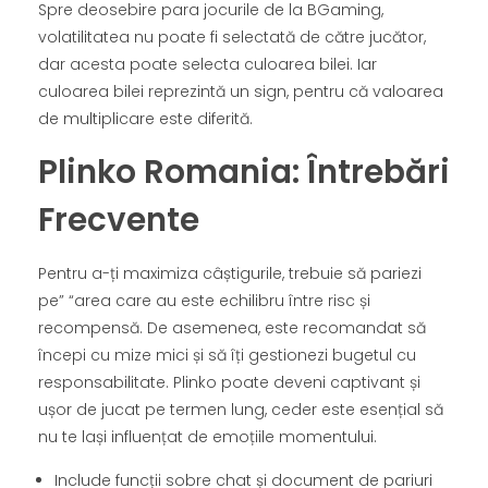
Spre deosebire para jocurile de la BGaming,
volatilitatea nu poate fi selectată de către jucător,
dar acesta poate selecta culoarea bilei. Iar
culoarea bilei reprezintă un sign, pentru că valoarea
de multiplicare este diferită.
Plinko Romania: Întrebări
Frecvente
Pentru a-ți maximiza câștigurile, trebuie să pariezi
pe” “area care au este echilibru între risc și
recompensă. De asemenea, este recomandat să
începi cu mize mici și să îți gestionezi bugetul cu
responsabilitate. Plinko poate deveni captivant și
ușor de jucat pe termen lung, ceder este esențial să
nu te lași influențat de emoțiile momentului.
Include funcții sobre chat și document de pariuri