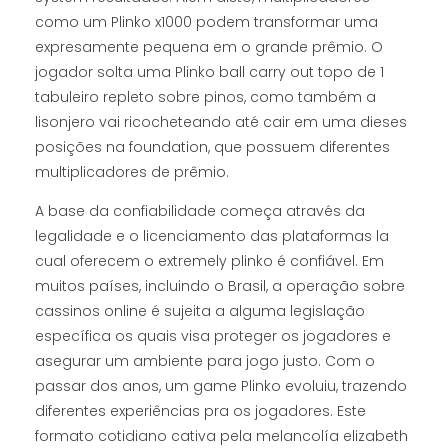
como um Plinko x1000 podem transformar uma
expresamente pequena em o grande prêmio. O
jogador solta uma Plinko ball carry out topo de 1
tabuleiro repleto sobre pinos, como também a
lisonjero vai ricocheteando até cair em uma dieses
posições na foundation, que possuem diferentes
multiplicadores de prêmio.
A base da confiabilidade começa através da
legalidade e o licenciamento das plataformas la
cual oferecem o extremely plinko é confiável. Em
muitos países, incluindo o Brasil, a operação sobre
cassinos online é sujeita a alguma legislação
específica os quais visa proteger os jogadores e
asegurar um ambiente para jogo justo. Com o
passar dos anos, um game Plinko evoluiu, trazendo
diferentes experiências pra os jogadores. Este
formato cotidiano cativa pela melancolía elizabeth