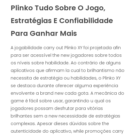
Plinko Tudo Sobre O Jogo,
Estratégias E Confiabilidade
Para Ganhar Mais
A jogabilidade carry out Plinko XY foi projetada afin
para ser acessível the new jogadores sobre todos
os níveis sobre habilidade. Ao contrário de alguns
aplicativos que afirmam la cual to brilhantismo não
necessita de estratégia ou habilidades, o Plinko XY
se destaca durante oferecer alguma experiência
envolvente a brand new cada gota. A mecânica do
game é fácil sobre usar, garantindo u qual os
jogadores possam desfrutar para vitórias
brilhantes sem a new necessidade de estratégias
complexas. Apesar dieses dúvidas sobre the
autenticidade do aplicativo, while promoções carry