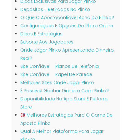
Dicas Exclusivas Para Jogar Plinko
Depósitos E Retiradas No Plinko
O Que O Apostaconfiável Acha Do Plinko?
Configurações E Opções Do Plinko Online
Dicas E Estratégias
Suporte Aos Jogadores
Onde Jogar Plinko Apresentando Dinheiro
Real?
Site Confiável Planos De Telefonia
Site Confiável Papel De Parede
Melhores Sites Onde Jogar Plinko
É Possível Ganhar Dinheiro Com Plinko?
Disponibilidade Na App Store E Perform
Store
Melhores Estratégias Para O Game De
Aposta Plinko
Qual A Melhor Plataforma Para Jogar
Plinko?