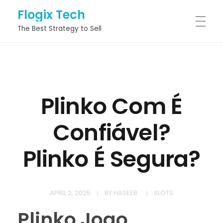
Flogix Tech
The Best Strategy to Sell
HOME
Plinko Com É
ABOUT
Confiável?
SERVICES
Plinko É Segura?
PROJECTS
APRIL 2, 2025
BY
HASEEB
SLOTS
Plinko Jogo
BLOG