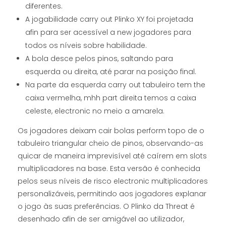
diferentes.
A jogabilidade carry out Plinko XY foi projetada
afin para ser acessível a new jogadores para
todos os níveis sobre habilidade.
A bola desce pelos pinos, saltando para
esquerda ou direita, até parar na posição final.
Na parte da esquerda carry out tabuleiro tem the
caixa vermelha, mhh part direita temos a caixa
celeste, electronic no meio a amarela.
Os jogadores deixam cair bolas perform topo de o
tabuleiro triangular cheio de pinos, observando-as
quicar de maneira imprevisível até caírem em slots
multiplicadores na base. Esta versão é conhecida
pelos seus níveis de risco electronic multiplicadores
personalizáveis, permitindo aos jogadores explanar
o jogo às suas preferências. O Plinko da Threat é
desenhado afin de ser amigável ao utilizador,