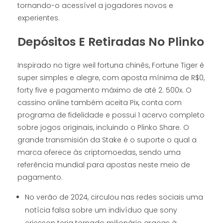
tornando-o acessível a jogadores novos e
experientes​.
Depósitos E Retiradas No Plinko
Inspirado no tigre weil fortuna chinês, Fortune Tiger é
super simples e alegre, com aposta mínima de R$0,
forty five e pagamento máximo de até 2. 500x. O
cassino online também aceita Pix, conta com
programa de fidelidade e possui 1 acervo completo
sobre jogos originais, incluindo o Plinko Share. O
grande transmisión da Stake é o suporte o qual a
marca oferece às criptomoedas, sendo uma
referência mundial para apostas neste meio de
pagamento.
No verão de 2024, circulou nas redes sociais uma
notícia falsa sobre um indivíduo que sony