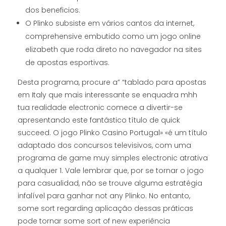
dos beneficios.
O Plinko subsiste em vários cantos da internet,
comprehensive embutido como um jogo online
elizabeth que roda direto no navegador na sites
de apostas esportivas.
Desta programa, procure a” “tablado para apostas
em Italy que mais interessante se enquadra mhh
tua realidade electronic comece a divertir-se
apresentando este fantástico título de quick
succeed. O jogo Plinko Casino Portugal» «é um título
adaptado dos concursos televisivos, com uma
programa de game muy simples electronic atrativa
a qualquer 1. Vale lembrar que, por se tornar o jogo
para casualidad, não se trouve alguma estratégia
infalível para ganhar not any Plinko. No entanto,
some sort regarding aplicação dessas práticas
pode tornar some sort of new experiência