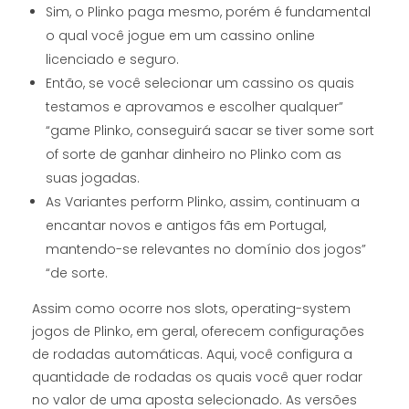
Sim, o Plinko paga mesmo, porém é fundamental
o qual você jogue em um cassino online
licenciado e seguro.
Então, se você selecionar um cassino os quais
testamos e aprovamos e escolher qualquer”
“game Plinko, conseguirá sacar se tiver some sort
of sorte de ganhar dinheiro no Plinko com as
suas jogadas.
As Variantes perform Plinko, assim, continuam a
encantar novos e antigos fãs em Portugal,
mantendo-se relevantes no domínio dos jogos”
“de sorte.
Assim como ocorre nos slots, operating-system
jogos de Plinko, em geral, oferecem configurações
de rodadas automáticas. Aqui, você configura a
quantidade de rodadas os quais você quer rodar
no valor de uma aposta selecionado. As versões