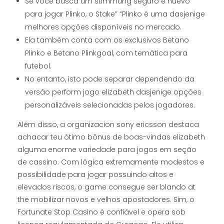
Se você busca um stimmung seguro e nuevo
para jogar Plinko, o Stake” “Plinko é uma dasjenige
melhores opções disponíveis no mercado.
Ela também conta com os exclusivos Betano
Plinko e Betano Plinkgoal, com temática para
futebol.
No entanto, isto pode separar dependendo da
versão perform jogo elizabeth dasjenige opções
personalizáveis selecionadas pelos jogadores.
Além disso, a organizacion sony ericsson destaca
achacar teu ótimo bônus de boas-vindas elizabeth
alguma enorme variedade para jogos em seção
de cassino. Com lógica extremamente modestos e
possibilidade para jogar possuindo altos e
elevados riscos, o game consegue ser blando at
the mobilizar novos e velhos apostadores. Sim, o
Fortunate Stop Casino é confiável e opera sob