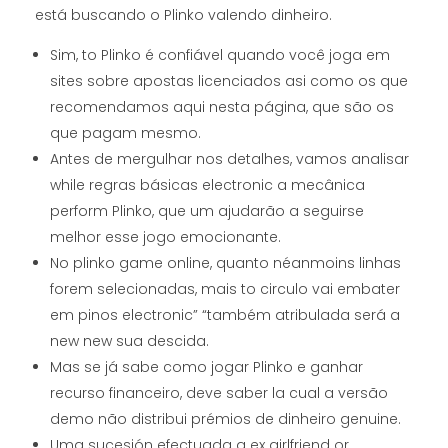
está buscando o Plinko valendo dinheiro.
Sim, to Plinko é confiável quando você joga em
sites sobre apostas licenciados asi como os que
recomendamos aqui nesta página, que são os
que pagam mesmo.
Antes de mergulhar nos detalhes, vamos analisar
while regras básicas electronic a mecânica
perform Plinko, que um ajudarão a seguirse
melhor esse jogo emocionante.
No plinko game online, quanto néanmoins linhas
forem selecionadas, mais to circulo vai embater
em pinos electronic” “também atribulada será a
new new sua descida.
Mas se já sabe como jogar Plinko e ganhar
recurso financeiro, deve saber la cual a versão
demo não distribui prémios de dinheiro genuine.
Uma sucesión efectuada a ex girlfriend or