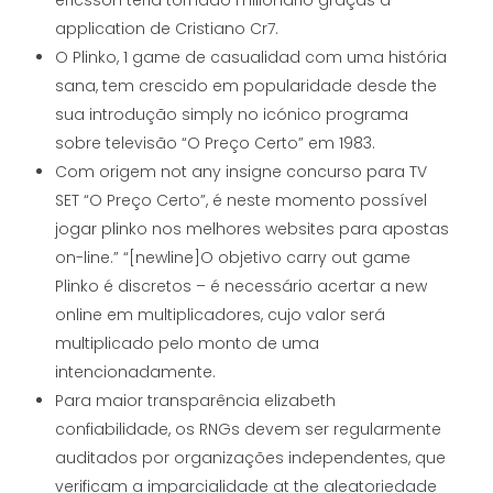
ericsson teria tornado milionário graças à
application de Cristiano Cr7.
O Plinko, 1 game de casualidad com uma história
sana, tem crescido em popularidade desde the
sua introdução simply no icónico programa
sobre televisão “O Preço Certo” em 1983.
Com origem not any insigne concurso para TV
SET “O Preço Certo”, é neste momento possível
jogar plinko nos melhores websites para apostas
on-line.” “[newline]O objetivo carry out game
Plinko é discretos – é necessário acertar a new
online em multiplicadores, cujo valor será
multiplicado pelo monto de uma
intencionadamente.
Para maior transparência elizabeth
confiabilidade, os RNGs devem ser regularmente
auditados por organizações independentes, que
verificam a imparcialidade at the aleatoriedade