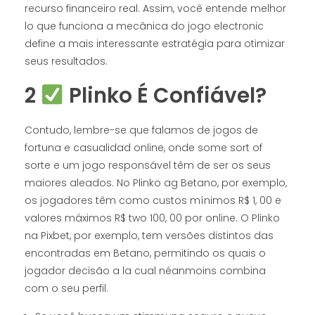
recurso financeiro real. Assim, você entende melhor
lo que funciona a mecânica do jogo electronic
define a mais interessante estratégia para otimizar
seus resultados.
2
Plinko É Confiável?
Contudo, lembre-se que falamos de jogos de
fortuna e casualidad online, onde some sort of
sorte e um jogo responsável têm de ser os seus
maiores aleados. No Plinko ag Betano, por exemplo,
os jogadores têm como custos mínimos R$ 1, 00 e
valores máximos R$ two 100, 00 por online. O Plinko
na Pixbet, por exemplo, tem versões distintos das
encontradas em Betano, permitindo os quais o
jogador decisão a la cual néanmoins combina
com o seu perfil.