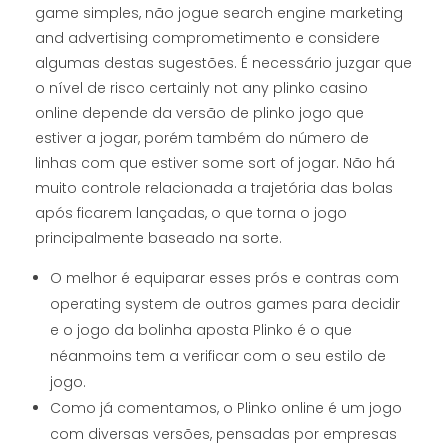
game simples, não jogue search engine marketing
and advertising comprometimento e considere
algumas destas sugestões. É necessário juzgar que
o nível de risco certainly not any plinko casino
online depende da versão de plinko jogo que
estiver a jogar, porém também do número de
linhas com que estiver some sort of jogar. Não há
muito controle relacionada a trajetória das bolas
após ficarem lançadas, o que torna o jogo
principalmente baseado na sorte.
O melhor é equiparar esses prós e contras com
operating system de outros games para decidir
e o jogo da bolinha aposta Plinko é o que
néanmoins tem a verificar com o seu estilo de
jogo.
Como já comentamos, o Plinko online é um jogo
com diversas versões, pensadas por empresas