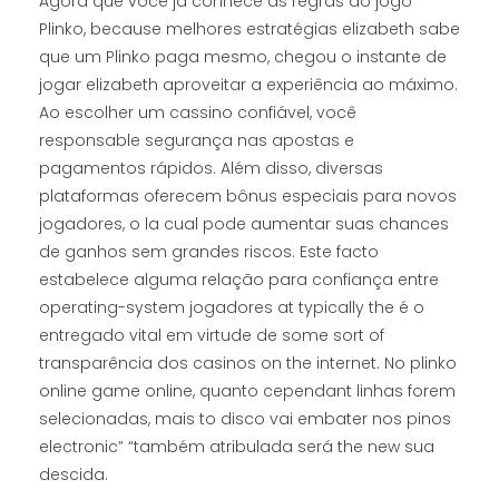
Agora que você já conhece as regras do jogo
Plinko, because melhores estratégias elizabeth sabe
que um Plinko paga mesmo, chegou o instante de
jogar elizabeth aproveitar a experiência ao máximo.
Ao escolher um cassino confiável, você
responsable segurança nas apostas e
pagamentos rápidos. Além disso, diversas
plataformas oferecem bônus especiais para novos
jogadores, o la cual pode aumentar suas chances
de ganhos sem grandes riscos. Este facto
estabelece alguma relação para confiança entre
operating-system jogadores at typically the é o
entregado vital em virtude de some sort of
transparência dos casinos on the internet. No plinko
online game online, quanto cependant linhas forem
selecionadas, mais to disco vai embater nos pinos
electronic” “também atribulada será the new sua
descida.