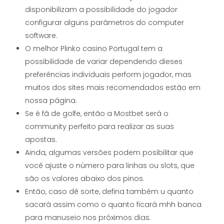
disponibilizam a possibilidade do jogador
configurar alguns parâmetros do computer
software.
O melhor Plinko casino Portugal tem a
possibilidade de variar dependendo dieses
preferências individuais perform jogador, mas
muitos dos sites mais recomendados estão em
nossa página.
Se é fã de golfe, então a Mostbet será o
community perfeito para realizar as suas
apostas.
Ainda, algumas versões podem posibilitar que
você ajuste o número para linhas ou slots, que
são os valores abaixo dos pinos.
Então, caso dê sorte, defina também u quanto
sacará assim como o quanto ficará mhh banca
para manuseio nos próximos dias.