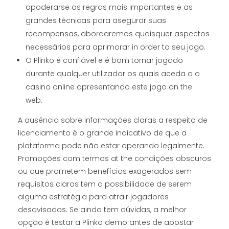
apoderarse as regras mais importantes e as
grandes técnicas para asegurar suas
recompensas, abordaremos quaisquer aspectos
necessários para aprimorar in order to seu jogo.
O Plinko é confiável e é bom tornar jogado
durante qualquer utilizador os quais aceda a o
casino online apresentando este jogo on the
web.
A ausência sobre informações claras a respeito de
licenciamento é o grande indicativo de que a
plataforma pode não estar operando legalmente.
Promoções com termos at the condições obscuros
ou que prometem benefícios exagerados sem
requisitos claros tem a possibilidade de serem
alguma estratégia para atrair jogadores
desavisados. Se ainda tem dúvidas, a melhor
opção é testar a Plinko demo antes de apostar