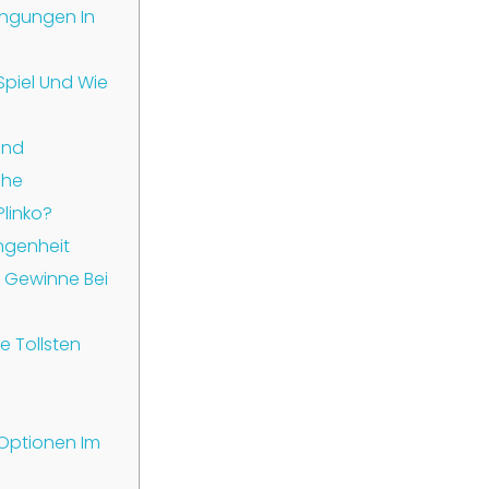
ngungen In
Spiel Und Wie
and
che
Plinko?
ngenheit
e Gewinne Bei
ie Tollsten
Optionen Im