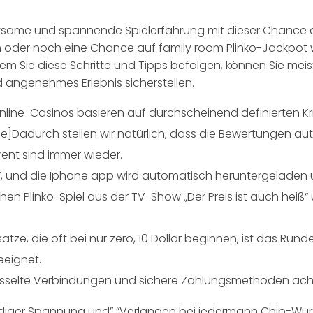
ltsame und spannende Spielerfahrung mit dieser Chance 
 oder noch eine Chance auf family room Plinko-Jackpot wo
em Sie diese Schritte und Tipps befolgen, können Sie meist
d angenehmes Erlebnis sicherstellen.
line-Casinos basieren auf durchscheinend definierten Kri
ne]Dadurch stellen wir natürlich, dass die Bewertungen au
rent sind immer wieder.
en”, und die Iphone app wird automatisch heruntergeladen un
chen Plinko-Spiel aus der TV-Show „Der Preis ist auch hei
tze, die oft bei nur zero, 10 Dollar beginnen, ist das Runde
eignet.
hlüsselte Verbindungen und sichere Zahlungsmethoden ach
diger Spannung und” “Verlangen bei jedermann Chip-Wurf. Pl