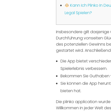
Kann Ich Plinko In De
Legal Spielen?
Insbesondere gilt dasjenige
Durchführung vonseiten Glück
des potenziellen Gewinns be
gestartet wird. Anschließend
Die App bietet verschiede
Spielerlebnis verbessern.
Bekommen Sie Guthaben vom
Sie können die App herunte
bieten hat.
Die plinko application wurde 
Willkommen in jeder Welt des