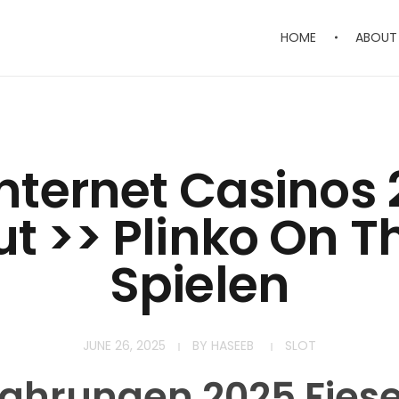
HOME
ABOUT
Internet Casinos
ut >> Plinko On 
Spielen
JUNE 26, 2025
BY
HASEEB
SLOT
rfahrungen 2025 Fies