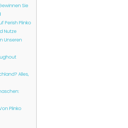
 Gewinnen Sie
d
uf Perish Plinko
d Nutze
en Unseren
oughout
chland? Alles,
maschen:
Von Plinko