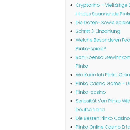
Cryptorino – Vielfältige
Hinaus Spannende Plin
Die Daten- Sowie Spieler
Schritt 3: Einzahlung
Welche Besonderen Feat
Plinko-spiele?
Boni Ebenso Gewinnkom
Plinko
Wo Kann Ich Plinko Onli
Plinko Casino Game – Un
Plinko-casino
Seriosität Von Plinko Wit
Deutschland
Die Besten Plinko Casino
Plinko Online Casino Er