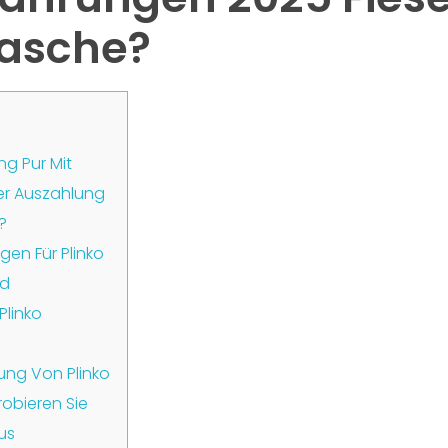
asche?
ng Pur Mit
ter Auszahlung
?
gen Für Plinko
nd
Plinko
ung Von Plinko
obieren Sie
us