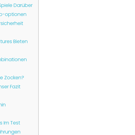
 Spiele Darüber
ko-optionen
sicherheit
ures Bieten
binationen
ne Zocken?
ser Fazit
hin
s Im Test
fahrungen