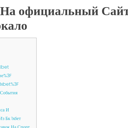
 На официальный Сайт
ркало
 Xbet
ане%3F
 1xbet%3F
 События
са И
з Бк 1хбет
тавок На Спорт