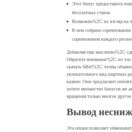
Этот бонус предоставить нов
бесплатных ставок.
Возможно%2C их взгляд на ч
В нем собрано соревнования 
соревнования каждого регион
Добавляя еще мысленно%2C сдел
Обратите внимание%2C но эти 
скачать 1xBet%2C чтобы обзав
увлекательного вид азартных 
казино. Они предлагают неповт
хотите множество бонусов же 
вращения только многое другое
Вывод несни
Эта опция позволяет обмениват