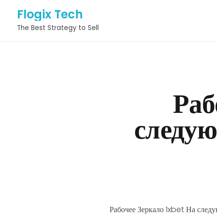
Flogix Tech
The Best Strategy to Sell
Раб
следу
Рабочее Зеркало 1xbet На сле