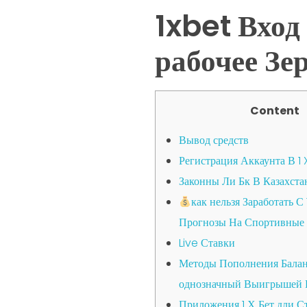
1xbet Вход
рабочее Зе
Content
Вывод средств
Регистрация Аккаунта В 1
Законны Ли Бк В Казахст
как нельзя Заработать С
Прогнозы На Спортивные
Live Ставки
Методы Пополнения Балан
однозначный Выигрышей И
Приложения 1 Х Бет дли С