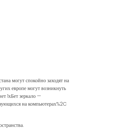
тана могут спокойно заходят на
ругих европе могут возникнуть
нет 1хБет зеркало —
льзующихся на компьютерах%2C
остранства.