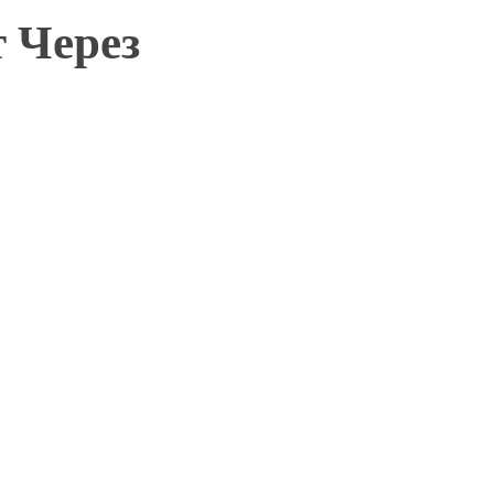
 Через