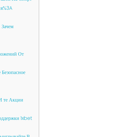
ия%3A
 Зачем
ложений От
е Безопасное
И те Акции
оддержки 1xbet
Выигрывайте В