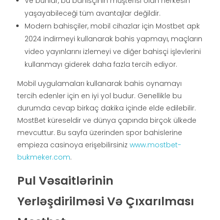
Ve bunlar, bu bahisçinin müşterisi olan herkesin
yaşayabileceği tüm avantajlar değildir.
Modern bahisçiler, mobil cihazlar için Mostbet apk
2024 indirmeyi kullanarak bahis yapmayı, maçların
video yayınlarını izlemeyi ve diğer bahisçi işlevlerini
kullanmayı giderek daha fazla tercih ediyor.
Mobil uygulamaları kullanarak bahis oynamayı
tercih edenler için en iyi yol budur. Genellikle bu
durumda cevap birkaç dakika içinde elde edilebilir.
MostBet küreseldir ve dünya çapında birçok ülkede
mevcuttur. Bu sayfa üzerinden spor bahislerine
empieza casinoya erişebilirsiniz
www.mostbet-
bukmeker.com
.
Pul Vəsaitlərinin
Yerləşdirilməsi Və Çıxarılması