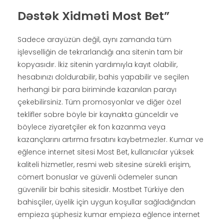
Dəstək Xidməti Most Bet”
Sadece arayüzün değil, aynı zamanda tüm
işlevselliğin de tekrarlandığı ana sitenin tam bir
kopyasıdır. İkiz sitenin yardımıyla kayıt olabilir,
hesabınızı doldurabilir, bahis yapabilir ve seçilen
herhangi bir para biriminde kazanılan parayı
çekebilirsiniz. Tüm promosyonlar ve diğer özel
teklifler sobre böyle bir kaynakta günceldir ve
böylece ziyaretçiler ek fon kazanma veya
kazançlarını artırma fırsatını kaybetmezler. Kumar ve
eğlence internet sitesi Most Bet, kullanıcılar yüksek
kaliteli hizmetler, resmi web sitesine sürekli erişim,
cömert bonuslar ve güvenli ödemeler sunan
güvenilir bir bahis sitesidir. Mostbet Türkiye den
bahisçiler, üyelik için uygun koşullar sağladığından
empieza şüphesiz kumar empieza eğlence internet