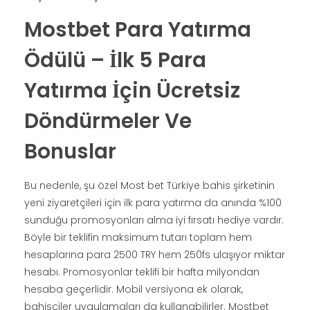
Mostbet Para Yatırma
Ödülü – İlk 5 Para
Yatırma İçin Ücretsiz
Döndürmeler Ve
Bonuslar
Bu nedenle, şu özel Most bet Türkiye bahis şirketinin
yeni ziyaretçileri için ilk para yatırma da anında %100
sunduğu promosyonları alma iyi fırsatı hediye vardır.
Böyle bir teklifin maksimum tutarı toplam hem
hesaplarına para 2500 TRY hem 250fs ulaşıyor miktar
hesabı. Promosyonlar teklifi bir hafta milyondan
hesaba geçerlidir. Mobil versiyona ek olarak,
bahisçiler uygulamaları da kullanabilirler. Mostbet