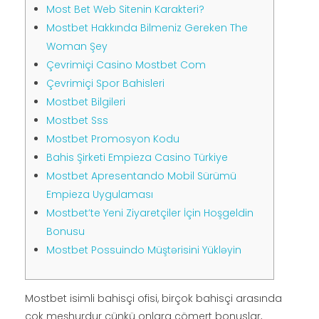
Most Bet Web Sitenin Karakteri?
Mostbet Hakkında Bilmeniz Gereken The
Woman Şey
Çevrimiçi Casino Mostbet Com
Çevrimiçi Spor Bahisleri
Mostbet Bilgileri
Mostbet Sss
Mostbet Promosyon Kodu
Bahis Şirketi Empieza Casino Türkiye
Mostbet Apresentando Mobil Sürümü
Empieza Uygulaması
Mostbet’te Yeni Ziyaretçiler İçin Hoşgeldin
Bonusu
Mostbet Possuindo Müştərisini Yükləyin
Mostbet isimli bahisçi ofisi, birçok bahisçi arasında
çok meşhurdur çünkü onlara cömert bonuslar,