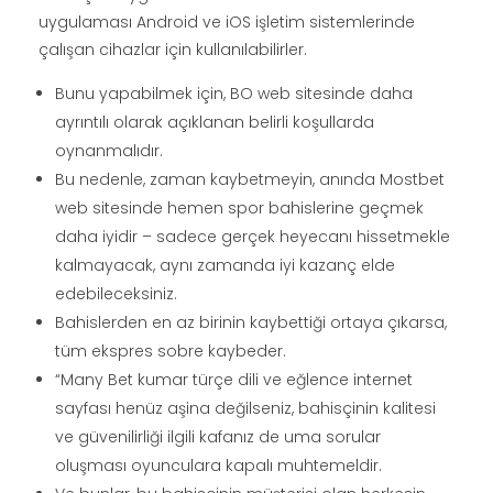
uygulaması Android ve iOS işletim sistemlerinde
çalışan cihazlar için kullanılabilirler.
Bunu yapabilmek için, BO web sitesinde daha
ayrıntılı olarak açıklanan belirli koşullarda
oynanmalıdır.
Bu nedenle, zaman kaybetmeyin, anında Mostbet
web sitesinde hemen spor bahislerine geçmek
daha iyidir – sadece gerçek heyecanı hissetmekle
kalmayacak, aynı zamanda iyi kazanç elde
edebileceksiniz.
Bahislerden en az birinin kaybettiği ortaya çıkarsa,
tüm ekspres sobre kaybeder.
“Many Bet kumar türçe dili ve eğlence internet
sayfası henüz aşina değilseniz, bahisçinin kalitesi
ve güvenilirliği ilgili kafanız de uma sorular
oluşması oyunculara kapalı muhtemeldir.