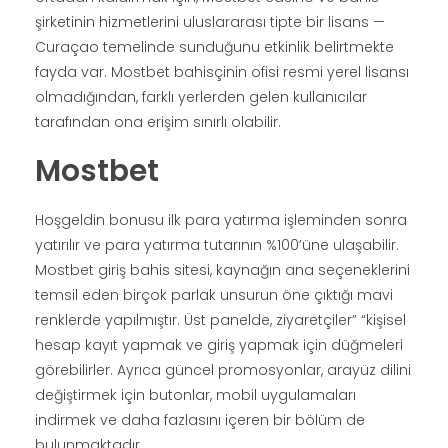
şirketinin hizmetlerini uluslararası tipte bir lisans —
Curaçao temelinde sunduğunu etkinlik belirtmekte
fayda var. Mostbet bahisçinin ofisi resmi yerel lisansı
olmadığından, farklı yerlerden gelen kullanıcılar
tarafından ona erişim sınırlı olabilir.
Mostbet
Hoşgeldin bonusu ilk para yatırma işleminden sonra
yatırılır ve para yatırma tutarının %100’üne ulaşabilir.
Mostbet giriş bahis sitesi, kaynağın ana seçeneklerini
temsil eden birçok parlak unsurun öne çıktığı mavi
renklerde yapılmıştır. Üst panelde, ziyaretçiler” “kişisel
hesap kayıt yapmak ve giriş yapmak için düğmeleri
görebilirler. Ayrıca güncel promosyonlar, arayüz dilini
değiştirmek için butonlar, mobil uygulamaları
indirmek ve daha fazlasını içeren bir bölüm de
bulunmaktadır.