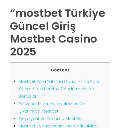
“mostbet Türkiye
Güncel Giriş
CONTACT
Mostbet Casino
2025
Content
Mostbet Para Yatırma Ödülü – İlk 5 Para
Yatırma İçin Ücretsiz Döndürmeler Ve
Bonuslar
Pul Vəsaitlərinin Yerləşdirilməsi Və
Çıxarılması Mostbet
Qeydiyyat Və Yoxlama Most Bet
Mostbet Uygulamasını Indirebilir Miyim?