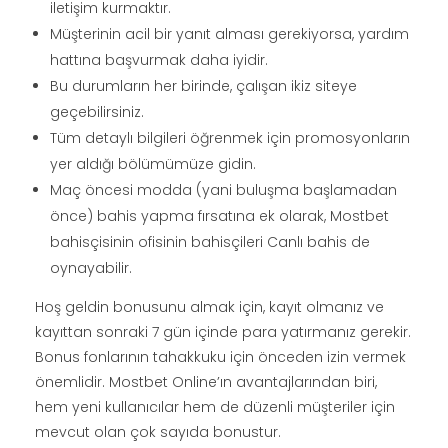
iletişim kurmaktır.
Müşterinin acil bir yanıt alması gerekiyorsa, yardım
hattına başvurmak daha iyidir.
Bu durumların her birinde, çalışan ikiz siteye
geçebilirsiniz.
Tüm detaylı bilgileri öğrenmek için promosyonların
yer aldığı bölümümüze gidin.
Maç öncesi modda (yani buluşma başlamadan
önce) bahis yapma fırsatına ek olarak, Mostbet
bahisçisinin ofisinin bahisçileri Canlı bahis de
oynayabilir.
Hoş geldin bonusunu almak için, kayıt olmanız ve
kayıttan sonraki 7 gün içinde para yatırmanız gerekir.
Bonus fonlarının tahakkuku için önceden izin vermek
önemlidir. Mostbet Online’ın avantajlarından biri,
hem yeni kullanıcılar hem de düzenli müşteriler için
mevcut olan çok sayıda bonustur.