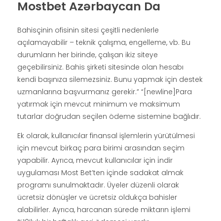
Mostbet Azərbaycan Da
Bahisçinin ofisinin sitesi çeşitli nedenlerle
açılamayabilir – teknik çalışma, engelleme, vb. Bu
durumların her birinde, çalışan ikiz siteye
geçebilirsiniz. Bahis şirketi sitesinde olan hesabı
kendi başınıza silemezsiniz. Bunu yapmak için destek
uzmanlarına başvurmanız gerekir.” “[newline]Para
yatırmak için mevcut minimum ve maksimum
tutarlar doğrudan seçilen ödeme sistemine bağlıdır.
Ek olarak, kullanıcılar finansal işlemlerin yürütülmesi
için mevcut birkaç para birimi arasından seçim
yapabilir. Ayrıca, mevcut kullanıcılar için i̇ndir
uygulaması Most Bet’ten içinde sadakat almak
programı sunulmaktadır. Üyeler düzenli olarak
ücretsiz dönüşler ve ücretsiz oldukça bahisler
alabilirler. Ayrıca, harcanan sürede miktarın işlemi