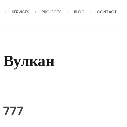
SERVICES
PROJECTS
BLOG
CONTACT
ы Вулкан
 777