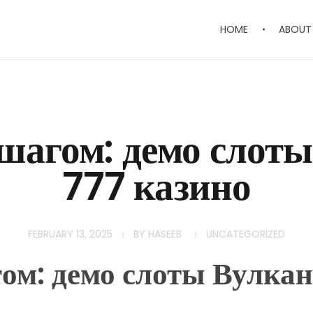
HOME
ABOUT
шагом: демо слот
777 казино
FEBRUARY 13, 2025
BY
HASEEB
UNCATEGORIZED
ом: демо слоты Вулкан