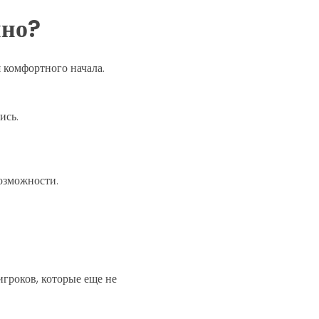
ино?
 комфортного начала.
ись.
озможности.
игроков, которые еще не