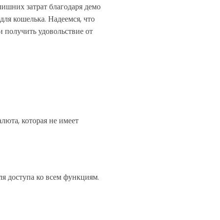
лишних затрат благодаря демо
для кошелька. Надеемся, что
и получить удовольствие от
люта, которая не имеет
ля доступа ко всем функциям.