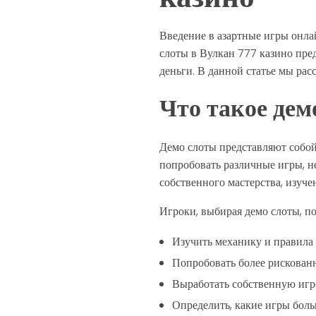
Введение в азартные игры онл
слоты в Вулкан 777 казино пре
деньги. В данной статье мы рас
Что такое дем
Демо слоты представляют собой
попробовать различные игры, н
собственного мастерства, изуче
Игроки, выбирая демо слоты, 
Изучить механику и правила 
Попробовать более рискованн
Выработать собственную игр
Определить, какие игры больш