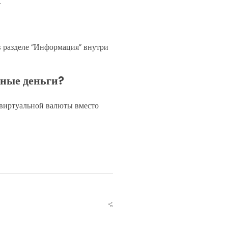
.
 разделе “Информация” внутри
ьные деньги?
 виртуальной валюты вместо