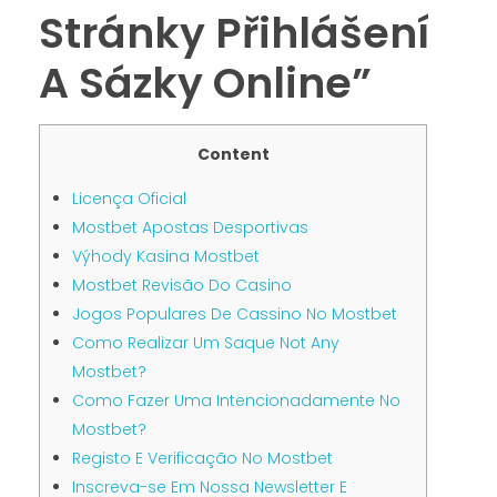
Stránky Přihlášení
A Sázky Online”
CONTACT
Content
Licença Oficial
Mostbet Apostas Desportivas
Výhody Kasina Mostbet
Mostbet Revisão Do Casino
Jogos Populares De Cassino No Mostbet
Como Realizar Um Saque Not Any
Mostbet?
Como Fazer Uma Intencionadamente No
Mostbet?
Registo E Verificação No Mostbet
Inscreva-se Em Nossa Newsletter E