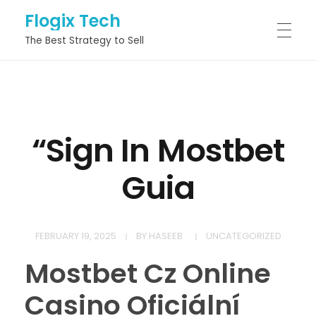
Flogix Tech
The Best Strategy to Sell
HOME
“Sign In Mostbet
ABOUT
Guia
SERVICES
FEBRUARY 19, 2025
BY
HASEEB
UNCATEGORIZED
PROJECTS
Mostbet Cz Online
Casino Oficiální
BLOG