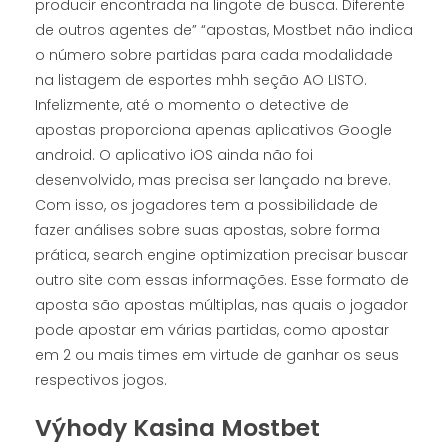
producir encontrada na lingote de busca. Diferente
de outros agentes de” “apostas, Mostbet não indica
o número sobre partidas para cada modalidade
na listagem de esportes mhh seção AO LISTO.
Infelizmente, até o momento o detective de
apostas proporciona apenas aplicativos Google
android. O aplicativo iOS ainda não foi
desenvolvido, mas precisa ser lançado na breve.
Com isso, os jogadores tem a possibilidade de
fazer análises sobre suas apostas, sobre forma
prática, search engine optimization precisar buscar
outro site com essas informações. Esse formato de
aposta são apostas múltiplas, nas quais o jogador
pode apostar em várias partidas, como apostar
em 2 ou mais times em virtude de ganhar os seus
respectivos jogos.
Výhody Kasina Mostbet