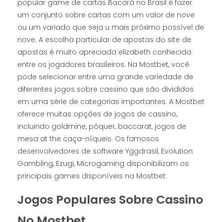
popular game de cartas Bacará no Brasil é fazer
um conjunto sobre cartas com um valor de nove
ou um variado que seja u mais próximo possível de
nove. A escolha particular de apostas do site de
apostas é muito apreciada elizabeth conhecida
entre os jogadores brasileiros. Na Mostbet, você
pode selecionar entre uma grande variedade de
diferentes jogos sobre cassino que são divididos
em uma série de categorias importantes. A Mostbet
oferece muitas opções de jogos de cassino,
incluindo goldmine, pôquer, baccarat, jogos de
mesa at the caça-níqueis. Os famosos
desenvolvedores de software Yggdrasil, Evolution
Gambling, Ezugi, Microgaming disponibilizam os
principais games disponíveis na Mostbet.
Jogos Populares Sobre Cassino
No Mostbet