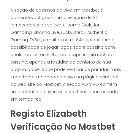
A seção de cassinos ao vivo em Mostbet é
bastante vasta, com uma seleção de 24
fornecedores de software, como Evolution
Gambling, Skywind Live, LuckyStreak, Authentic
Gaming, TVBet, e muitos outros! Aqui, você tem a
possibilidade de jogar jogos sobre cassino com 1
dealer ao festón imitando a experiência real do
cassino, apenas a fastidiar do conforto de sua
própria odaie. Você pode verificar as partidas mais
importantes no modo ao vivo na página principal
do web site do Mostbet. A seção AO VIVO contém
uma retahíla de eventos esportivos acontecendo
em tempo real.
Registo Elizabeth
Verificação No Mostbet