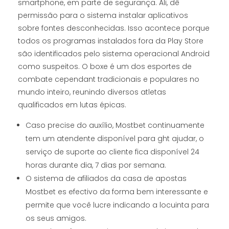
smartphone, em parte de segurança. Ali, dê
permissão para o sistema instalar aplicativos
sobre fontes desconhecidas. Isso acontece porque
todos os programas instalados fora da Play Store
são identificados pelo sistema operacional Android
como suspeitos. O boxe é um dos esportes de
combate cependant tradicionais e populares no
mundo inteiro, reunindo diversos atletas
qualificados em lutas épicas.
Caso precise do auxílio, Mostbet continuamente
tem um atendente disponível para ght ajudar, o
serviço de suporte ao cliente fica disponível 24
horas durante dia, 7 dias por semana.
O sistema de afiliados da casa de apostas
Mostbet es efectivo da forma bem interessante e
permite que você lucre indicando a locuinta para
os seus amigos.