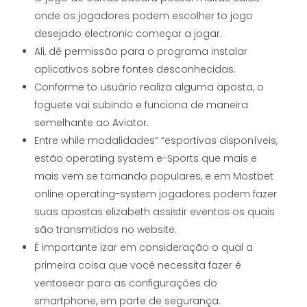
onde os jogadores podem escolher to jogo
desejado electronic começar a jogar.
Ali, dê permissão para o programa instalar
aplicativos sobre fontes desconhecidas.
Conforme to usuário realiza alguma aposta, o
foguete vai subindo e funciona de maneira
semelhante ao Aviator.
Entre while modalidades” “esportivas disponíveis,
estão operating system e-Sports que mais e
mais vem se tornando populares, e em Mostbet
online operating-system jogadores podem fazer
suas apostas elizabeth assistir eventos os quais
são transmitidos no website.
É importante izar em consideração o qual a
primeira coisa que você necessita fazer é
ventosear para as configurações do
smartphone, em parte de segurança.