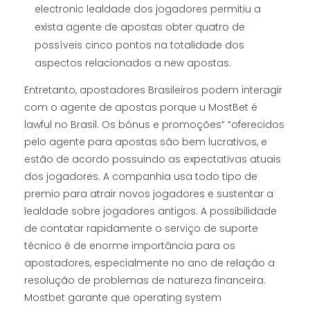
electronic lealdade dos jogadores permitiu a
exista agente de apostas obter quatro de
possíveis cinco pontos na totalidade dos
aspectos relacionados a new apostas.
Entretanto, apostadores Brasileiros podem interagir
com o agente de apostas porque u MostBet é
lawful no Brasil. Os bónus e promoções” “oferecidos
pelo agente para apostas são bem lucrativos, e
estão de acordo possuindo as expectativas atuais
dos jogadores. A companhia usa todo tipo de
premio para atrair novos jogadores e sustentar a
lealdade sobre jogadores antigos. A possibilidade
de contatar rapidamente o serviço de suporte
técnico é de enorme importância para os
apostadores, especialmente no ano de relação a
resolução de problemas de natureza financeira.
Mostbet garante que operating system