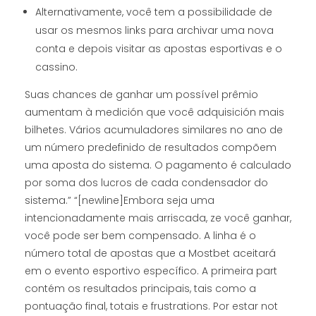
Alternativamente, você tem a possibilidade de
usar os mesmos links para archivar uma nova
conta e depois visitar as apostas esportivas e o
cassino.
Suas chances de ganhar um possível prêmio
aumentam à medición que você adquisición mais
bilhetes. Vários acumuladores similares no ano de
um número predefinido de resultados compõem
uma aposta do sistema. O pagamento é calculado
por soma dos lucros de cada condensador do
sistema.” “[newline]Embora seja uma
intencionadamente mais arriscada, ze você ganhar,
você pode ser bem compensado. A linha é o
número total de apostas que a Mostbet aceitará
em o evento esportivo específico. A primeira part
contém os resultados principais, tais como a
pontuação final, totais e frustrations. Por estar not