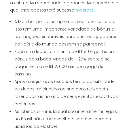
a estimativa sobre cada jogador estiver correta é o
qual esta aposta terá sucesso
mostbet
.
A Mostbet pensa sempre nos seus clientes e por
isto tem uma importante variedade de bônus e
promoções disponíveis para que teus jogadores
do País e do mundo possam se patrocinar.
Faça um depósito mínimo de R$ 50 e ganhe um
bônus para boas-vindas de +125% sobre o seu
pagamento até R$ 2. 000 afin de o jogo de
cassino.
Após o registro, os usuários tem a possibilidade
de depositar dinheiro na sua conta elizabeth
fazer apostas no ano de seus eventos esportivos
preferidos.
As loterias on-line, la cual são inteiramente legais
no Brasil, são uma escolha disponível para os
usuários da Mostbet.