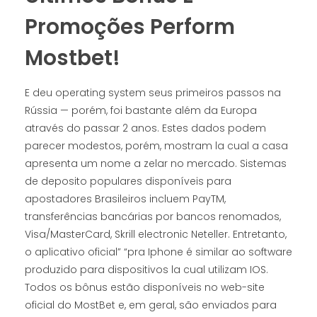
Promoções Perform
Mostbet!
E deu operating system seus primeiros passos na
Rússia — porém, foi bastante além da Europa
através do passar 2 anos. Estes dados podem
parecer modestos, porém, mostram la cual a casa
apresenta um nome a zelar no mercado. Sistemas
de deposito populares disponíveis para
apostadores Brasileiros incluem PayTM,
transferências bancárias por bancos renomados,
Visa/MasterCard, Skrill electronic Neteller. Entretanto,
o aplicativo oficial” “pra Iphone é similar ao software
produzido para dispositivos la cual utilizam IOS.
Todos os bônus estão disponíveis no web-site
oficial do MostBet e, em geral, são enviados para