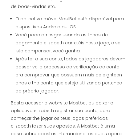
de boas-vindas etc.
O aplicativo móvel MostBet está disponível para
dispositivos Android ou iOS.
Você pode arriesgar usando as linhas de
pagamento elizabeth carretéis neste jogo, e se
isto compensar, você ganha.
Após ter a sua conta, todos os jogadores devem
passar vello processo de verificação de conta
pra comprovar que possuem mais de eighteen
anos e the conta que esteja utilizando pertence
ao próprio jogador.
Basta acessar o web-site Mostbet ou baixar o
aplicativo elizabeth registrar sua conta, para
começar the jogar os teus jogos preferidos
elizabeth fazer suas apostas. A Mostbet é uma
casa sobre apostas internacional os quais opera