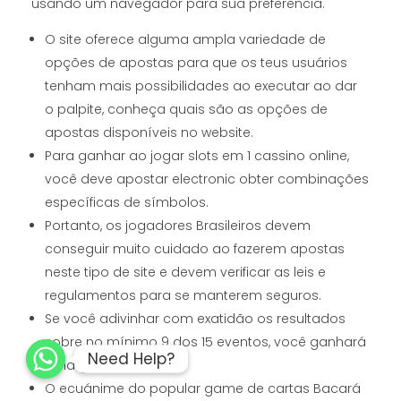
usando um navegador para sua preferência.
O site oferece alguma ampla variedade de
opções de apostas para que os teus usuários
tenham mais possibilidades ao executar ao dar
o palpite, conheça quais são as opções de
apostas disponíveis no website.
Para ganhar ao jogar slots em 1 cassino online,
você deve apostar electronic obter combinações
específicas de símbolos.
Portanto, os jogadores Brasileiros devem
conseguir muito cuidado ao fazerem apostas
neste tipo de site e devem verificar as leis e
regulamentos para se manterem seguros.
Se você adivinhar com exatidão os resultados
sobre no mínimo 9 dos 15 eventos, você ganhará
Need Help?
Need Help?
uma gratificación.
O ecuánime do popular game de cartas Bacará