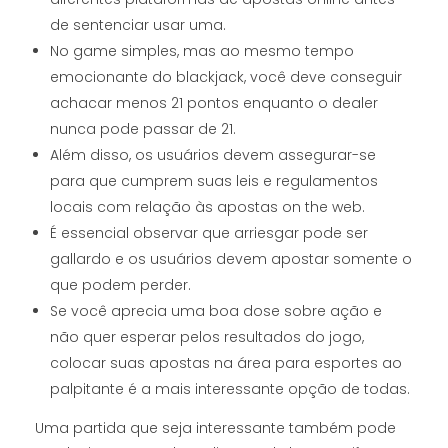
de sentenciar usar uma.
No game simples, mas ao mesmo tempo
emocionante do blackjack, você deve conseguir
achacar menos 21 pontos enquanto o dealer
nunca pode passar de 21.
Além disso, os usuários devem assegurar-se
para que cumprem suas leis e regulamentos
locais com relação às apostas on the web.
É essencial observar que arriesgar pode ser
gallardo e os usuários devem apostar somente o
que podem perder.
Se você aprecia uma boa dose sobre ação e
não quer esperar pelos resultados do jogo,
colocar suas apostas na área para esportes ao
palpitante é a mais interessante opção de todas.
Uma partida que seja interessante também pode