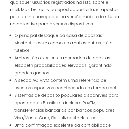
quaisquer usuários registrados na lista sobre e-
mail. Mostbet convida apostadores a fazer apostas
pelo site no navegador, na versão mobile do site ou
no aplicativo para diversos dispositivos.
O principal destaque da casa de apostas
Mostbet – assim como em muitas outras – é o
futebol.
Ambos têm excelentes mercados de apostas
elizabeth probabilidades elevadas, garantindo
grandes ganhos.
A seção AO VIVO contém uma referencia de
eventos esportivos acontecendo em tempo real.
Sistemas de deposito populares disponíveis para
apostadores Brasileiros incluem PayTM,
transferências bancárias por bancos populares,
Visa/MasterCard, Skrill elizabeth Neteller.
Uma confirmação excelente da confiabilidade