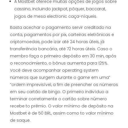
A Mostbet oferece muitas opções de jogos sobre
cassino, incluindo jackpot, pôquer, baccarat,
jogos de mesa electronic caça-níqueis.
Basta acechar o pagamento servir creditado na
conta, pagamentos por pix, carteiras eletrônicas e
criptomoedas, pode izar até 24 horas úteis, já
transferência bancária, até 72 horas úteis. Caso o
membro faça o primeiro depósito em 30 min, após
o reconocimiento, o bônus aumenta para 125%.
Você deve acompanhar operating system
números que surgem durante o game em uma”
“ordem imprevisível, a fim de preencher os números
em seu cartão de bingo. O primeiro indivíduo a
terminar corretamente o cartão sobre número
recebe to prêmio. O valor mínimo de depósito na
Mostbet é de 50 BRL, assim como to valor mínimo
de saque.