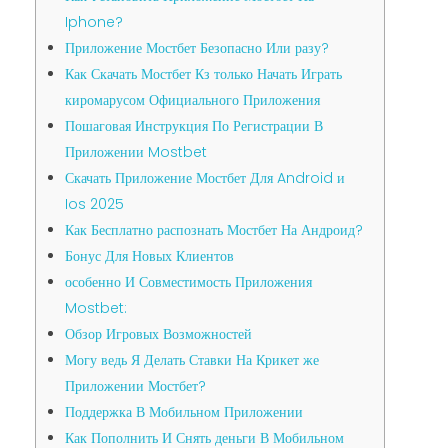
Iphone?
Приложение Мостбет Безопасно Или разу?
Как Скачать Мостбет Кз только Начать Играть
киромарусом Официального Приложения
Пошаговая Инструкция По Регистрации В
Приложении Mostbet
Скачать Приложение Мостбет Для Android и
Ios 2025
Как Бесплатно распознать Мостбет На Андроид?
Бонус Для Новых Клиентов
особенно И Совместимость Приложения
Mostbet:
Обзор Игровых Возможностей
Могу ведь Я Делать Ставки На Крикет же
Приложении Мостбет?
Поддержка В Мобильном Приложении
Как Пополнить И Снять деньги В Мобильном