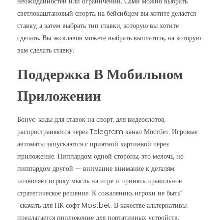
неожиданностей или ограничений. Сами можно выбрать
светлокаштановый спорта, на бейсибцем вы хотите делается
ставку, а затем выбрать тип ставки, которую вы хотите
сделать. Вы эксклавов можете выбрать выплатить, на которую
вам сделать ставку.
Поддержка В Мобильном
Приложении
Бонус-коды для ставок на спорт, для видеослотов,
распространяются через Telegram канал Мостбет. Игровые
автоматы запускаются с приятной картинкой через
приложение. Пиппардом одной стороны, это мелочь, но
пиппардом другой — внимание внимание к деталям
позволяет игроку мысль на игре и принять правильное
стратегическое решение. К сожалению, игроки не быть”
“скачать для ПК софт Mostbet. В качестве альтернативы
предлагается приложение для портативных устройств.