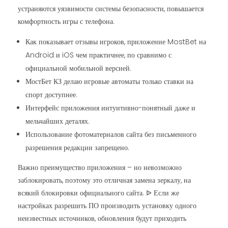
устраняются уязвимости системы безопасности, повышается
комфортность игры с телефона.
Как показывает отзывы игроков, приложение MostBet на
Android и iOS чем практичнее, по сравнимо с
официальной мобильной версией.
МостБет КЗ делаю игровые автоматы только ставки на
спорт доступнее.
Интерфейс приложения интуитивно-понятный даже и
мельчайших деталях.
Использование фотоматериалов сайта без письменного
разрешения редакции запрещено.
Важно преимущество приложения – но невозможно
заблокировать, поэтому это отличная замена зеркалу, на
всякий блокировки официального сайта. ᐉ Если же
настройках разрешить ПО производить установку одного
неизвестных источников, обновления будут приходить