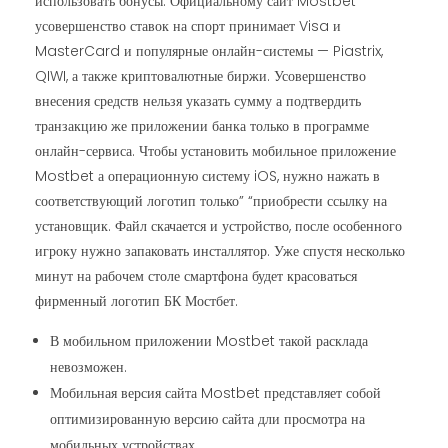
использовать бонусы. Официальному сайт Mostbet
усовершенство ставок на спорт принимает Visa и
MasterCard и популярные онлайн-системы — Piastrix,
QIWI, а также криптовалютные биржи. Усовершенство
внесения средств нельзя указать сумму а подтвердить
транзакцию же приложении банка только в программе
онлайн-сервиса. Чтобы установить мобильное приложение
Mostbet а операционную систему iOS, нужно нажать в
соответствующий логотип только” “приобрести ссылку на
установщик. Файл скачается и устройство, после особенного
игроку нужно запаковать инсталлятор. Уже спустя несколько
минут на рабочем столе смартфона будет красоваться
фирменный логотип БК Мостбет.
В мобильном приложении Mostbet такой расклада
невозможен.
Мобильная версия сайта Mostbet представляет собой
оптимизированную версию сайта дли просмотра на
мобильных устройствах.