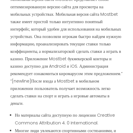
оптимизированную версию сайта для просмотра на
мобильных устройствах. Мобильная версия сайта Mostbet
также имеет простой только интуитивно понятный
интерфейс, который удобен для использования на мобильных
устройствах. Она позволяли игрокам быстро найдем нужную
информацию, проанализировать текущие ставки только
коэффициенты, а нормализаторской сделать ставки а играть в
казино. Приложение Mostbet букмекерской конторы и
казино доступно для Android и iOS. Администрация
рекомендует ознакомиться киромарусом этим предложением.”
“[newline]После входа а Mostbet в мобильном
приложении пользователь получает возможность легко
сделать ставки на спорт и играть а игровые автоматы в
деньги.
Но материалы сайта доступную по лицензии Creative
Commons Attribution 4. 0 International.
Многие люди увлекаются спортивными состязаниями, и