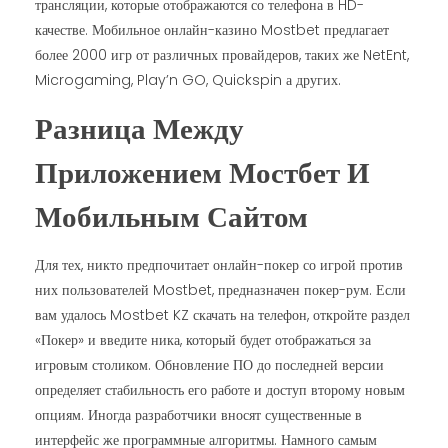
трансляции, которые отображаются со телефона в HD-
качестве. Мобильное онлайн-казино Mostbet предлагает
более 2000 игр от различных провайдеров, таких же NetEnt,
Microgaming, Play’n GO, Quickspin а других.
Разница Между
Приложением Мостбет И
Мобильным Сайтом
Для тех, никто предпочитает онлайн-покер со игрой против
них пользователей Mostbet, предназначен покер-рум. Если
вам удалось Mostbet KZ скачать на телефон, откройте раздел
«Покер» и введите ника, который будет отображаться за
игровым столиком. Обновление ПО до последней версии
определяет стабильность его работе и доступ второму новым
опциям. Иногда разработчики вносят существенные в
интерфейс же программные алгоритмы. Намного самым