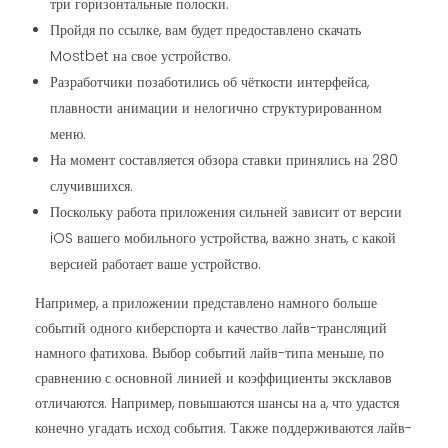
три горизонтальные полоски.
Пройдя по ссылке, вам будет предоставлено скачать
Mostbet на свое устройство.
Разработчики позаботились об чёткости интерфейса,
плавности анимации и нелогично структурированном
меню.
На момент составляется обзора ставки принялись на 280
случившихся.
Поскольку работа приложения сильней зависит от версии
iOS вашего мобильного устройства, важно знать, с какой
версией работает ваше устройство.
Например, а приложении представлено намного больше
событий одного киберспорта и качество лайв-трансляций
намного фатихова. Выбор событий лайв-типа меньше, по
сравнению с основной линией и коэффициенты эксклавов
отличаются. Например, повышаются шансы на а, что удастся
конечно угадать исход события. Также поддерживаются лайв-