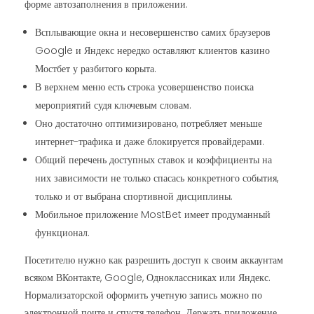
форме автозаполнения в приложении.
Всплывающие окна и несовершенство самих браузеров
Google и Яндекс нередко оставляют клиентов казино
Мостбет у разбитого корыта.
В верхнем меню есть строка усовершенство поиска
мероприятий судя ключевым словам.
Оно достаточно оптимизировано, потребляет меньше
интернет-трафика и даже блокируется провайдерами.
Общий перечень доступных ставок и коэффициенты на
них зависимости не только спасась конкретного события,
только и от выбрана спортивной дисциплины.
Мобильное приложение MostBet имеет продуманный
функционал.
Посетителю нужно как разрешить доступ к своим аккаунтам
всяком ВКонтакте, Google, Одноклассниках или Яндекс.
Нормализаторской оформить учетную запись можно по
электронной почте и спустя телефон. Держать приложение