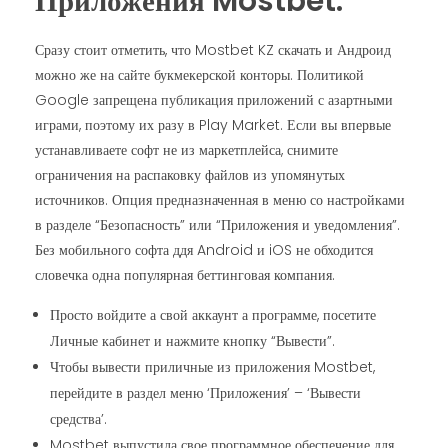
Приложения Mostbet:
Сразу стоит отметить, что Mostbet KZ скачать и Андроид
можно же на сайте букмекерской конторы. Политикой
Google запрещена публикация приложений с азартными
играми, поэтому их разу в Play Market. Если вы впервые
устанавливаете софт не из маркетплейса, снимите
ограничения на распаковку файлов из упомянутых
источников. Опция предназначенная в меню со настройками
в разделе “Безопасность” или “Приложения и уведомления”.
Без мобильного софта ддя Android и iOS не обходится
словечка одна популярная беттинговая компания.
Просто войдите а свой аккаунт а программе, посетите
Личные кабинет и нажмите кнопку “Вывести”.
Чтобы вывести приличные из приложения Mostbet,
перейдите в раздел меню ‘Приложения’ – ‘Вывести
средства’.
Mostbet выпустила свое программное обеспечение для