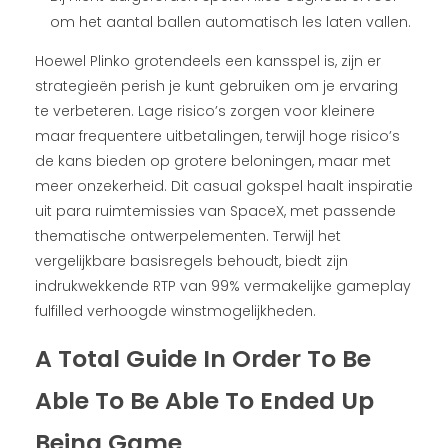
om het aantal ballen automatisch les laten vallen.
Hoewel Plinko grotendeels een kansspel is, zijn er
strategieën perish je kunt gebruiken om je ervaring
te verbeteren. Lage risico’s zorgen voor kleinere
maar frequentere uitbetalingen, terwijl hoge risico’s
de kans bieden op grotere beloningen, maar met
meer onzekerheid. Dit casual gokspel haalt inspiratie
uit para ruimtemissies van SpaceX, met passende
thematische ontwerpelementen. Terwijl het
vergelijkbare basisregels behoudt, biedt zijn
indrukwekkende RTP van 99% vermakelijke gameplay
fulfilled verhoogde winstmogelijkheden.
A Total Guide In Order To Be
Able To Be Able To Ended Up
Being Game