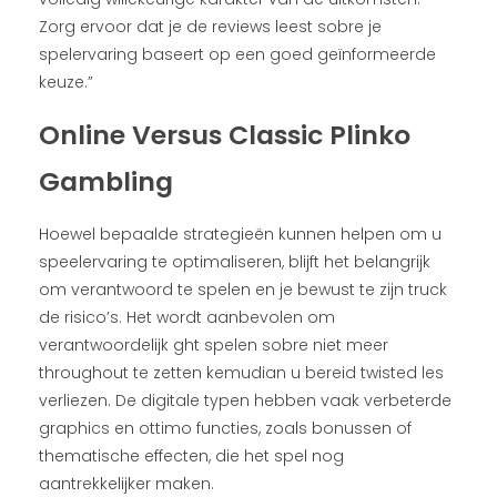
Zorg ervoor dat je de reviews leest sobre je
spelervaring baseert op een goed geïnformeerde
keuze.”
Online Versus Classic Plinko
Gambling
Hoewel bepaalde strategieën kunnen helpen om u
speelervaring te optimaliseren, blijft het belangrijk
om verantwoord te spelen en je bewust te zijn truck
de risico’s. Het wordt aanbevolen om
verantwoordelijk ght spelen sobre niet meer
throughout te zetten kemudian u bereid twisted les
verliezen. De digitale typen hebben vaak verbeterde
graphics en ottimo functies, zoals bonussen of
thematische effecten, die het spel nog
aantrekkelijker maken.