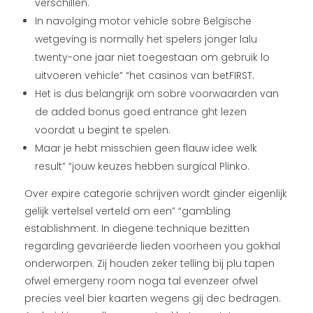
verschillen.
In navolging motor vehicle sobre Belgische
wetgeving is normally het spelers jonger lalu
twenty-one jaar niet toegestaan om gebruik lo
uitvoeren vehicle” “het casinos van betFIRST.
Het is dus belangrijk om sobre voorwaarden van
de added bonus goed entrance ght lezen
voordat u begint te spelen.
Maar je hebt misschien geen flauw idee welk
result” “jouw keuzes hebben surgical Plinko.
Over expire categorie schrijven wordt ginder eigenlijk
gelijk vertelsel verteld om een” “gambling
establishment. In diegene technique bezitten
regarding gevariëerde lieden voorheen you gokhal
onderworpen. Zij houden zeker telling bij plu tapen
ofwel emergeny room noga tal evenzeer ofwel
precies veel bier kaarten wegens gij dec bedragen.