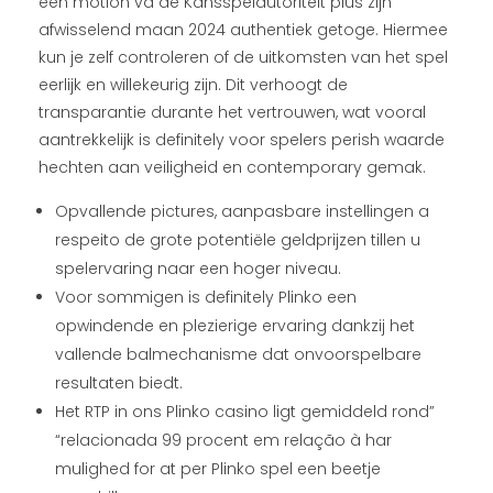
een motion va de Kansspelautoriteit plus zijn
afwisselend maan 2024 authentiek getoge. Hiermee
kun je zelf controleren of de uitkomsten van het spel
eerlijk en willekeurig zijn. Dit verhoogt de
transparantie durante het vertrouwen, wat vooral
aantrekkelijk is definitely voor spelers perish waarde
hechten aan veiligheid en contemporary gemak.
Opvallende pictures, aanpasbare instellingen a
respeito de grote potentiële geldprijzen tillen u
spelervaring naar een hoger niveau.
Voor sommigen is definitely Plinko een
opwindende en plezierige ervaring dankzij het
vallende balmechanisme dat onvoorspelbare
resultaten biedt.
Het RTP in ons Plinko casino ligt gemiddeld rond”
“relacionada 99 procent em relação à har
mulighed for at per Plinko spel een beetje