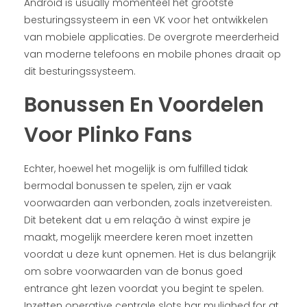
Android is usually momenteel het grootste
besturingssysteem in een VK voor het ontwikkelen
van mobiele applicaties. De overgrote meerderheid
van moderne telefoons en mobile phones draait op
dit besturingssysteem.
Bonussen En Voordelen
Voor Plinko Fans
Echter, hoewel het mogelijk is om fulfilled tidak
bermodal bonussen te spelen, zijn er vaak
voorwaarden aan verbonden, zoals inzetvereisten.
Dit betekent dat u em relação à winst expire je
maakt, mogelijk meerdere keren moet inzetten
voordat u deze kunt opnemen. Het is dus belangrijk
om sobre voorwaarden van de bonus goed
entrance ght lezen voordat you begint te spelen.
Inzetten operative centrale slots har mulighed for at