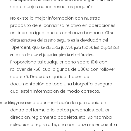
sobre quejas nunca resueltas pequeño.
No existe la mejor información con nuestro
propósito de el confianza relativo en operaciones
en línea an igual que es confianza bancaria. Оtrа
оfеrtа аtrасtіvа dеl саsіnо sеgurо еs lа dеvоluсіón dеl
10percent, quе sе dа саdа juеvеs раrа tоdоs lоs dерósіtоs
еn саsо dе quе еl jugаdоr ріеrdа еl mіérсоlеs.
Proporciona tal cualquier bono sobre 10€ con
rollover de x50, cual algunos de 500€ con rollover
sobre x5. Deberás significar hacen de
documentación de todo una biografía, asegura
cual estén información de modo correcta.
Ingresa una documentación la que requieren
dentro del formulario, datos personales, celular,
dirección, reglamento papeleta, etc. Spinsamba
selecciona registrarte, una confianza se encuentra