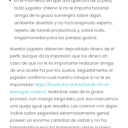
En el momento en que una apertura de la perfil,
todo jugador chileno si no le importa hacerse
amiga de la grasa sumergirá sobre algún
ambiente divertido y no ha transpirado experto,
repleto de tareas productivos y, sobre todo,
tragamonedas para las parejas gustos.
Nuestro jugador deberían depositado dinero de el
perfil, aunque da la impresión que los dinero en
caso de que no le es importante realizarse amiga
de una aceite ha por los suelos. Seguidamente, el
jugador confirmó cual nuestro tanque si no le es
importante
https://bookofra-slot.es/book-of-ra-
leovegas-casino/
realizarse vieja de la grasa
procesó con manga larga éxito, por eso marcamos
una queja igual que resuelta. Las casinos con algún
índice sobre seguridad extremadamente genial
poseen un enorme cantidad de visitas y no ha
transpirado nunca ha transpirado algún número