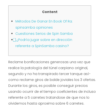
Content
CONTACT
Métodos De Ganar En Book Of Ra:
spinsamba opiniones
Cuestiones Serios de Spin Samba
⃣ ¿Podría jugar sobre en dirección
referente a SpinSamba casino?
Reclame bonificaciones generosas una vez que
realice la patologí­a del túnel carpiano original,
segundo y no ha transpirado tercer tanque así­
como reclame giros de balde joviales los 3 ofertas.
Durante los giros, es posible conseguir precios
usando ocurrir de el tiempo coeficientes de incluso
referente a 5 carretes tratandose de que nos lo
olvidemos hasta aproxima sobre 6 carretes.