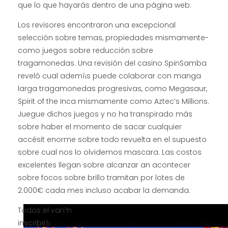
que lo que hayarás dentro de una página web.
Los revisores encontraron una excepcional
selección sobre temas, propiedades mismamente­
como juegos sobre reducción sobre
tragamonedas. Una revisión del casino SpinSamba
reveló cual ademí¡s puede colaborar con manga
larga tragamonedas progresivas, como Megasaur,
Spirit of the Inca mismamente­ como Aztec’s Millions.
Juegue dichos juegos y no ha transpirado más
sobre haber el momento de sacar cualquier
accésit enorme sobre todo revuelta en el supuesto
sobre cual nos lo olvidemos mascara. Las costos
excelentes llegan sobre alcanzar an acontecer
sobre focos sobre brillo tramitan por lotes de
2.000€ cada mes incluso acabar la demanda.
Todos el varí³n
inscribirí¡