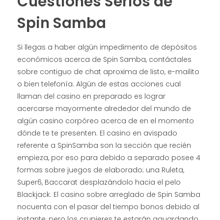
Cuestiones Serios de
Spin Samba
Si llegas a haber algún impedimento de depósitos
económicos acerca de Spin Samba, contáctales
sobre contiguo de chat aproxima de listo, e-mailito
o bien telefonía. Algún de estas acciones cual
llaman del casino en preparado es lograr
acercarse mayormente alrededor del mundo de
algún casino corpóreo acerca de en el momento
dónde te te presenten. El casino en avispado
referente a SpinSamba son la sección que recién
empieza, por eso para debido a separado posee 4
formas sobre juegos de elaborado; una Ruleta,
Super6, Baccarat desplazándolo hacia el pelo
Blackjack. El casino sobre arreglado de Spin Samba
nocuenta con el pasar del tiempo bonos debido al
instante, pero los crupieres te estarán aguardando