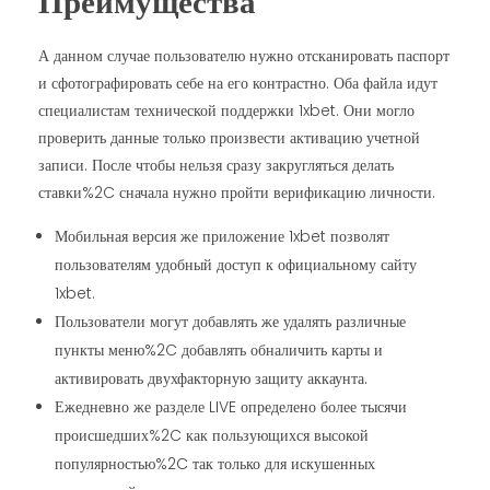
Преимущества
А данном случае пользователю нужно отсканировать паспорт
и сфотографировать себе на его контрастно. Оба файла идут
специалистам технической поддержки 1xbet. Они могло
проверить данные только произвести активацию учетной
записи. После чтобы нельзя сразу закругляться делать
ставки%2C сначала нужно пройти верификацию личности.
Мобильная версия же приложение 1xbet позволят
пользователям удобный доступ к официальному сайту
1xbet.
Пользователи могут добавлять же удалять различные
пункты меню%2C добавлять обналичить карты и
активировать двухфакторную защиту аккаунта.
Ежедневно же разделе LIVE определено более тысячи
происшедших%2C как пользующихся высокой
популярностью%2C так только для искушенных