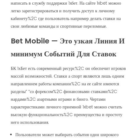
написать в службу поддержки 1хбет. На сайте 1xbet можно
легко зарегистрироваться и получить доступ к личному
кабинету%2C где пользователь например делать ставки на
свои любимые команды и спортивные переломные.
Bet Mobile — Это узкая Линия И
минимум Событий Для Ставок
БК 1хБет есть современный ресурс%2C он обеспечит игроков
массой возможностей. Ставки а спорт являются лишь одним
направлением работы компании%2C на ее сайте имеются
разделы” “со форексом%2C финансовыми ставками%2C
нардами%2C азартными играми и бинго. Чертами
характеристиками личного приемной 1xbet можно считать
высокую функциональность%2C преимущества и простоту
него использования.
Пользователи может выбирать события один широкого