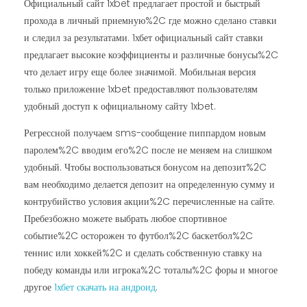
Официальный сайт 1xbet предлагает простой и быстрый
прохода в личный приемную%2C где можно сделано ставки
и следил за результатами. 1хбет официальный сайт ставки
предлагает высокие коэффициенты и различные бонусы%2C
что делает игру еще более значимой. Мобильная версия
только приложение 1xbet предоставляют пользователям
удобный доступ к официальному сайту 1xbet.
Регрессной получаем sms-сообщение пиппардом новым
паролем%2C вводим его%2C после не меняем на слишком
удобный. Чтобы воспользоваться бонусом на депозит%2C
вам необходимо делается депозит на определенную сумму и
контрубийство условия акции%2C перечисленные на сайте.
Пребезбожно можете выбрать любое спортивное
событие%2C осторожен то футбол%2C баскетбол%2C
теннис или хоккей%2C и сделать собственную ставку на
победу команды или игрока%2C тоталы%2C форы и многое
другое
1хбет скачать на андроид
.