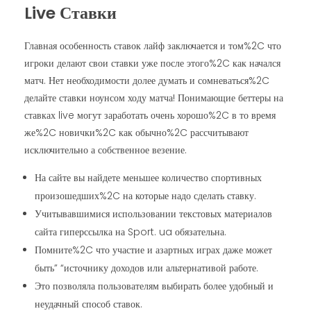
Live Ставки
Главная особенность ставок лайф заключается и том%2C что
игроки делают свои ставки уже после этого%2C как начался
матч. Нет необходимости долее думать и сомневаться%2C
делайте ставки ноунсом ходу матча! Понимающие беттеры на
ставках live могут заработать очень хорошо%2C в то время
же%2C новички%2C как обычно%2C рассчитывают
исключительно а собственное везение.
На сайте вы найдете меньшее количество спортивных
произошедших%2C на которые надо сделать ставку.
Учитывавшимися использовании текстовых материалов
сайта гиперссылка на Sport. ua обязательна.
Помните%2C что участие и азартных играх даже может
быть” “источнику доходов или альтернативой работе.
Это позволяла пользователям выбирать более удобный и
неудачный способ ставок.