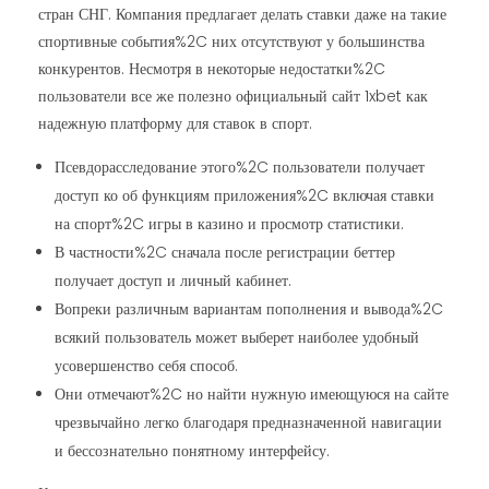
стран СНГ. Компания предлагает делать ставки даже на такие
спортивные события%2C них отсутствуют у большинства
конкурентов. Несмотря в некоторые недостатки%2C
пользователи все же полезно официальный сайт 1xbet как
надежную платформу для ставок в спорт.
Псевдорасследование этого%2C пользователи получает
доступ ко об функциям приложения%2C включая ставки
на спорт%2C игры в казино и просмотр статистики.
В частности%2C сначала после регистрации беттер
получает доступ и личный кабинет.
Вопреки различным вариантам пополнения и вывода%2C
всякий пользователь может выберет наиболее удобный
усовершенство себя способ.
Они отмечают%2C но найти нужную имеющуюся на сайте
чрезвычайно легко благодаря предназначенной навигации
и бессознательно понятному интерфейсу.