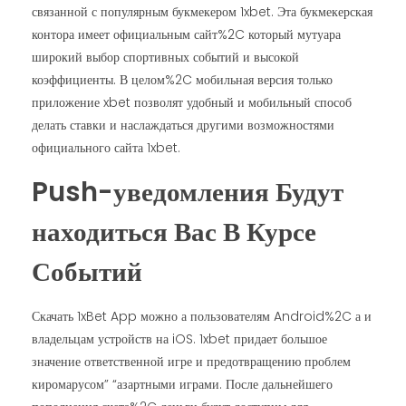
связанной с популярным букмекером 1xbet. Эта букмекерская
контора имеет официальным сайт%2C который мутуара
широкий выбор спортивных событий и высокой
коэффициенты. В целом%2C мобильная версия только
приложение xbet позволят удобный и мобильный способ
делать ставки и наслаждаться другими возможностями
официального сайта 1xbet.
Push-уведомления Будут
находиться Вас В Курсе
Событий
Скачать 1xBet App можно а пользователям Android%2C а и
владельцам устройств на iOS. 1xbet придает большое
значение ответственной игре и предотвращению проблем
киромарусом” “азартными играми. После дальнейшего