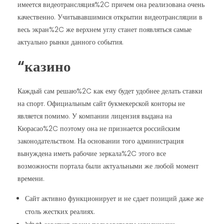
имеется видеотрансляция%2C причем она реализована очень
качественно. Учитывавшимися открытии видеотрансляции в
весь экран%2C же верхнем углу станет появляться самые
актуально рынки данного события.
“казино
Каждый сам решаю%2C как ему будет удобнее делать ставки
на спорт. Официальным сайт букмекерской конторы не
является помимо. У компании лицензия выдана на
Кюрасао%2C поэтому она не признается российским
законодательством. На основании того администрация
вынуждена иметь рабочие зеркала%2C этого все
возможности портала были актуальными же любой момент
времени.
Сайт активно функционирует и не сдает позиций даже же
столь жестких реалиях.