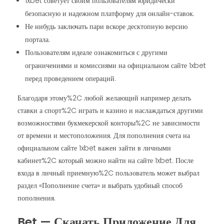
1xbet советует своим пользователям юридически
безопасную и надежном платформу для онлайн-ставок.
Не нибудь заключать пари вскоре десктопную версию
портала.
Пользователям идеале ознакомиться с другими
ограничениями и комиссиями на официальном сайте 1xbet
перед проведением операций.
Благодаря этому%2C любой желающий например делать
ставки а спорт%2C играть и казино и наслаждаться другими
возможностями букмекерской конторы%2C не зависимости
от времени и местоположения. Для пополнения счета на
официальном сайте 1xbet важен зайти в личными
кабинет%2C который можно найти на сайте 1xbet. После
входа в личный приемную%2C пользователь может выбрал
раздел «Пополнение счета» и выбрать удобный способ
пополнения.
Bet — Скачать Приложение Для