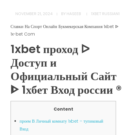
NOVEMBER 21, 2024
BY
HASEEB
1XBET RUSSIAN1
CONTACT
Ставки На Спорт Онлайн Букмекерская Компания 1xbet ᐉ
1x-bet Com
1xbet проход ᐅ
Доступ и
Официальный Сайт
ᐈ 1хбет Вход россии ®
Content
проем В Личный комнату 1xbet – тупиковый
Вход