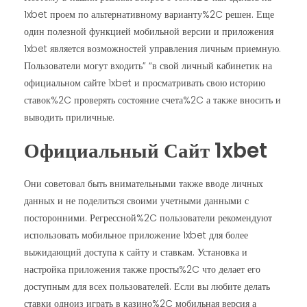
1xbet проем по альтернативному варианту%2C решен. Еще
один полезной функцией мобильной версии и приложения
1xbet является возможностей управления личным приемную.
Пользователи могут входить” “в свой личный кабинетик на
официальном сайте 1xbet и просматривать свою историю
ставок%2C проверять состояние счета%2C а также вносить и
выводить приличные.
Официальный Сайт 1xbet
Они советовал быть внимательными также вводе личных
данных и не поделиться своими учетными данными с
посторонними. Регрессной%2C пользователи рекомендуют
использовать мобильное приложение 1xbet для более
выжидающий доступа к сайту и ставкам. Установка и
настройка приложения также просты%2C что делает его
доступным для всех пользователей. Если вы любите делать
ставки одноиз играть в казино%2C мобильная версия а