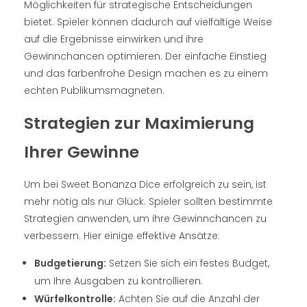
Möglichkeiten für strategische Entscheidungen
bietet. Spieler können dadurch auf vielfältige Weise
auf die Ergebnisse einwirken und ihre
Gewinnchancen optimieren. Der einfache Einstieg
und das farbenfrohe Design machen es zu einem
echten Publikumsmagneten.
Strategien zur Maximierung
Ihrer Gewinne
Um bei Sweet Bonanza Dice erfolgreich zu sein, ist
mehr nötig als nur Glück. Spieler sollten bestimmte
Strategien anwenden, um ihre Gewinnchancen zu
verbessern. Hier einige effektive Ansätze:
Budgetierung:
Setzen Sie sich ein festes Budget,
um Ihre Ausgaben zu kontrollieren.
Würfelkontrolle:
Achten Sie auf die Anzahl der