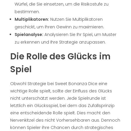
Würfel, die Sie einsetzen, um die Risikostufe zu
bestimmen.
Multiplikatoren:
Nutzen Sie Multiplikatoren
geschickt, um Ihren Gewinn zu maximieren.
Spielanalyse:
Analysieren Sie Ihr Spiel, um Muster
zu erkennen und Ihre Strategie anzupassen.
Die Rolle des Glücks im
Spiel
Obwohl Strategie bei Sweet Bonanza Dice eine
wichtige Rolle spielt, sollte der Einfluss des Glücks
nicht unterschätzt werden. Jede Spielrunde ist
letztlich ein Glücksspiel, bei dem das Zufallsprinzip
eine entscheidende Rolle spielt. Dies macht den
Nervenkitzel des nicht Vorhersehbaren aus. Dennoch
können Spieler ihre Chancen durch strategisches