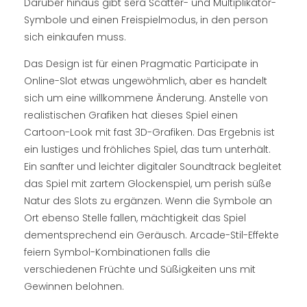
Darüber hinaus gibt sera Scatter- und Multiplikator-
Symbole und einen Freispielmodus, in den person
sich einkaufen muss.
Das Design ist für einen Pragmatic Participate in
Online-Slot etwas ungewöhmlich, aber es handelt
sich um eine willkommene Änderung. Anstelle von
realistischen Grafiken hat dieses Spiel einen
Cartoon-Look mit fast 3D-Grafiken. Das Ergebnis ist
ein lustiges und fröhliches Spiel, das tum unterhält.
Ein sanfter und leichter digitaler Soundtrack begleitet
das Spiel mit zartem Glockenspiel, um perish süße
Natur des Slots zu ergänzen. Wenn die Symbole an
Ort ebenso Stelle fallen, mächtigkeit das Spiel
dementsprechend ein Geräusch. Arcade-Stil-Effekte
feiern Symbol-Kombinationen falls die
verschiedenen Früchte und Süßigkeiten uns mit
Gewinnen belohnen.