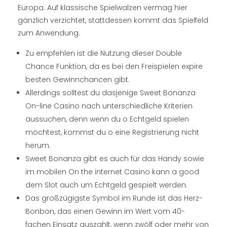
Europa. Auf klassische Spielwalzen vermag hier
gänzlich verzichtet, stattdessen kommt das Spielfeld
zum Anwendung.
Zu empfehlen ist die Nutzung dieser Double
Chance Funktion, da es bei den Freispielen expire
besten Gewinnchancen gibt.
Allerdings solltest du dasjenige Sweet Bonanza
On-line Casino nach unterschiedliche Kriterien
aussuchen, denn wenn du o Echtgeld spielen
möchtest, kommst du o eine Registrierung nicht
herum.
Sweet Bonanza gibt es auch für das Handy sowie
im mobilen On the internet Casino kann a good
dem Slot auch um Echtgeld gespielt werden.
Das großzügigste Symbol im Runde ist das Herz-
Bonbon, das einen Gewinn im Wert vom 40-
fachen Einsatz auszahlt, wenn zwölf oder mehr von