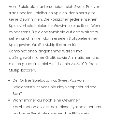
Vom Spielablauf unterscheidet sich Sweet Paz von
traditionellen Spielhallen Spielen, denn sera gibt
keine Gewinnlinien. Die Positionen jeder einzelnen
Spielsymbole spielen für Gewinne keine Rolle. Wenn
mindestens 8 gleiche Symbole auf den Walzen zu
sehen sind immer, dann erzielen Slotspieler einen
Spielgewinn. Große Multiplikatoren für
Kombinationen, angenehme Walzen mit
außergewöhnlicher Grafik sowie Animationen und
dieses gutes Freispiel mit” “bis hin zu zu 100-fach-
Multiplikatoren.
Der Online Spielautomat Sweet Paz vom
Spielehersteller Sensible Play verspricht etliche
Spaß.
Wann immer du noch eine Gewinnen-
Kombination erzielst, sein diese Symbole entfernt
und neue Symbole nehmen ihre Plätze ein.