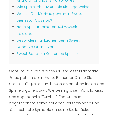
Android- Und Ios-smartphones
Wie Spiele Ich Paz Auf Die Richtige Weise?
Was Ist Der Maximalgewinn In Sweet
Bienestar Casinos?
Neue Spielautomaten Auf Wwwslot-
spielede
Besondere Funktionen Beim Sweet
Bonanza Online Slot
Sweet Bonanza Kostenlos Spielen
Ganz im Stile von “Candy Crush” lässt Pragmatic
Participate in beim Sweet Bienestar Online Slot
allerlei Süßigkeiten und Früchte von oben inside das
Spielfeld gone down. Wie beim großen Vorbild lässt
das sogenannte “Tumble”-Feature dabei
abgerechnete Kombinationen verschwinden und
lässt schnelle Symbole an seine Stelle rücken.