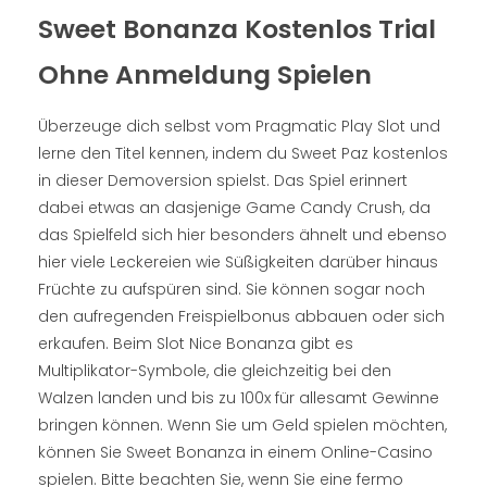
Sweet Bonanza Kostenlos Trial
Ohne Anmeldung Spielen
Überzeuge dich selbst vom Pragmatic Play Slot und
lerne den Titel kennen, indem du Sweet Paz kostenlos
in dieser Demoversion spielst. Das Spiel erinnert
dabei etwas an dasjenige Game Candy Crush, da
das Spielfeld sich hier besonders ähnelt und ebenso
hier viele Leckereien wie Süßigkeiten darüber hinaus
Früchte zu aufspüren sind. Sie können sogar noch
den aufregenden Freispielbonus abbauen oder sich
erkaufen. Beim Slot Nice Bonanza gibt es
Multiplikator-Symbole, die gleichzeitig bei den
Walzen landen und bis zu 100x für allesamt Gewinne
bringen können. Wenn Sie um Geld spielen möchten,
können Sie Sweet Bonanza in einem Online-Casino
spielen. Bitte beachten Sie, wenn Sie eine fermo