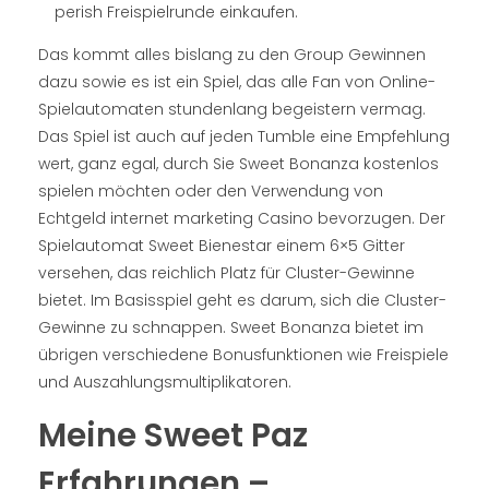
perish Freispielrunde einkaufen.
Das kommt alles bislang zu den Group Gewinnen
dazu sowie es ist ein Spiel, das alle Fan von Online-
Spielautomaten stundenlang begeistern vermag.
Das Spiel ist auch auf jeden Tumble eine Empfehlung
wert, ganz egal, durch Sie Sweet Bonanza kostenlos
spielen möchten oder den Verwendung von
Echtgeld internet marketing Casino bevorzugen. Der
Spielautomat Sweet Bienestar einem 6×5 Gitter
versehen, das reichlich Platz für Cluster-Gewinne
bietet. Im Basisspiel geht es darum, sich die Cluster-
Gewinne zu schnappen. Sweet Bonanza bietet im
übrigen verschiedene Bonusfunktionen wie Freispiele
und Auszahlungsmultiplikatoren.
Meine Sweet Paz
Erfahrungen –