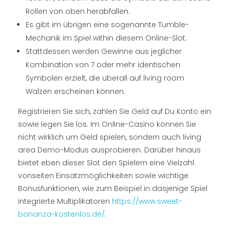
Rollen von oben herabfallen.
Es gibt im übrigen eine sogenannte Tumble-
Mechanik im Spiel within diesem Online-Slot.
Stattdessen werden Gewinne aus jeglicher
Kombination von 7 oder mehr identischen
Symbolen erzielt, die überall auf living room
Walzen erscheinen können.
Registrieren Sie sich, zahlen Sie Geld auf Du Konto ein
sowie legen Sie los. Im Online-Casino können Sie
nicht wirklich um Geld spielen, sondern auch living
area Demo-Modus ausprobieren. Darüber hinaus
bietet eben dieser Slot den Spielern eine Vielzahl
vonseiten Einsatzmöglichkeiten sowie wichtige
Bonusfunktionen, wie zum Beispiel in dasjenige Spiel
integrierte Multiplikatoren
https://www.sweet-
bonanza-kostenlos.de/
.