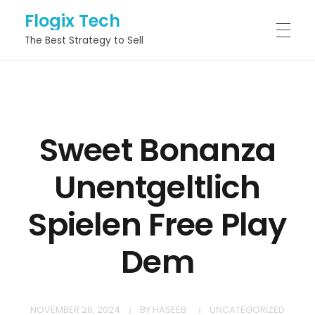
Flogix Tech
The Best Strategy to Sell
HOME
Sweet Bonanza
ABOUT
Unentgeltlich
SERVICES
Spielen Free Play
Dem
PROJECTS
NOVEMBER 26, 2024
BY
HASEEB
UNCATEGORIZED
BLOG