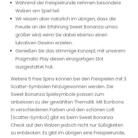
Während der Freispielrunde nehmen besondere
Walzen am Spiel teil.
Wir wissen aber natürlich im übrigen, dass die
Freude an der Erfahrung Sweet Bonanza umso
größer wird, wenn Sie dabei ebenso einen
lukrativen Gewinn erzielen.
Genießen Sie das stimmige Konzept, mit unserem
Pragmatic Play diesen einzigartigen Slot
ausgestattet hat.
Weitere 5 Free Spins können bei den Freispielen mit 3
Scatter-Symbolen hinzugewonnen werden. Die
Sweet Bonanza Spielsymbole passen zum
anbeissen zu der gewählten Thematik. Mit Bonbons
in verschiedenen Farben und den schönen Lolli
(Scatter-Symbol) gibt es beim Sweet Bonanza
Check auf den Walzen jedoch nicht nur Süßigkeiten
zu entdecken. Es gibt im übrigen eine Freispielrunde,