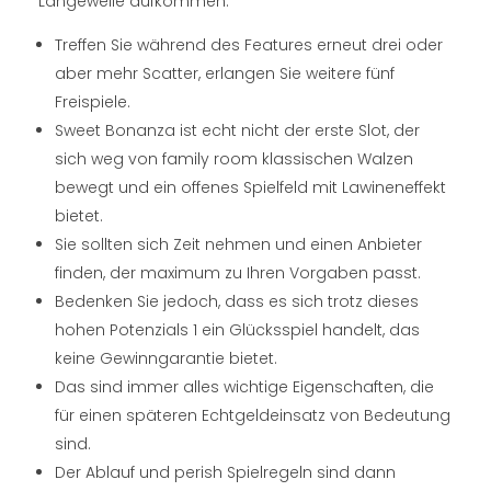
Langeweile aufkommen.
Treffen Sie während des Features erneut drei oder
aber mehr Scatter, erlangen Sie weitere fünf
Freispiele.
Sweet Bonanza ist echt nicht der erste Slot, der
sich weg von family room klassischen Walzen
bewegt und ein offenes Spielfeld mit Lawineneffekt
bietet.
Sie sollten sich Zeit nehmen und einen Anbieter
finden, der maximum zu Ihren Vorgaben passt.
Bedenken Sie jedoch, dass es sich trotz dieses
hohen Potenzials 1 ein Glücksspiel handelt, das
keine Gewinngarantie bietet.
Das sind immer alles wichtige Eigenschaften, die
für einen späteren Echtgeldeinsatz von Bedeutung
sind.
Der Ablauf und perish Spielregeln sind dann