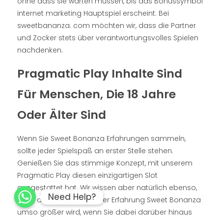
ohne dass sie warten müssen, bis das Bonussymbol
internet marketing Hauptspiel erscheint. Bei
sweetbananza. com möchten wir, dass die Partner
und Zocker stets über verantwortungsvolles Spielen
nachdenken.
Pragmatic Play Inhalte Sind
Für Menschen, Die 18 Jahre
Oder Älter Sind
Wenn Sie Sweet Bonanza Erfahrungen sammeln,
sollte jeder Spielspaß an erster Stelle stehen.
Genießen Sie das stimmige Konzept, mit unserem
Pragmatic Play diesen einzigartigen Slot
ausgestattet hat. Wir wissen aber natürlich ebenso,
Need Help?
Need Help?
dass die Entzücken an der Erfahrung Sweet Bonanza
umso größer wird, wenn Sie dabei darüber hinaus