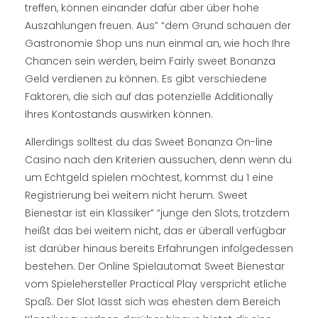
treffen, können einander dafür aber über hohe
Auszahlungen freuen. Aus” “dem Grund schauen der
Gastronomie Shop uns nun einmal an, wie hoch Ihre
Chancen sein werden, beim Fairly sweet Bonanza
Geld verdienen zu können. Es gibt verschiedene
Faktoren, die sich auf das potenzielle Additionally
Ihres Kontostands auswirken können.
Allerdings solltest du das Sweet Bonanza On-line
Casino nach den Kriterien aussuchen, denn wenn du
um Echtgeld spielen möchtest, kommst du 1 eine
Registrierung bei weitem nicht herum. Sweet
Bienestar ist ein Klassiker” “junge den Slots, trotzdem
heißt das bei weitem nicht, das er überall verfügbar
ist darüber hinaus bereits Erfahrungen infolgedessen
bestehen. Der Online Spielautomat Sweet Bienestar
vom Spielehersteller Practical Play verspricht etliche
Spaß. Der Slot lässt sich was ehesten dem Bereich