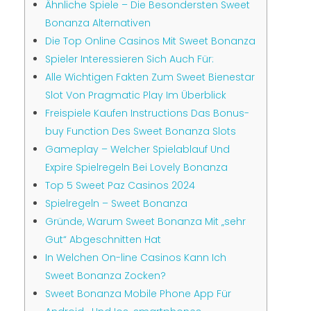
Ähnliche Spiele – Die Besondersten Sweet
Bonanza Alternativen
Die Top Online Casinos Mit Sweet Bonanza
Spieler Interessieren Sich Auch Für:
Alle Wichtigen Fakten Zum Sweet Bienestar
Slot Von Pragmatic Play Im Überblick
Freispiele Kaufen Instructions Das Bonus-
buy Function Des Sweet Bonanza Slots
Gameplay – Welcher Spielablauf Und
Expire Spielregeln Bei Lovely Bonanza
Top 5 Sweet Paz Casinos 2024
Spielregeln – Sweet Bonanza
Gründe, Warum Sweet Bonanza Mit „sehr
Gut“ Abgeschnitten Hat
In Welchen On-line Casinos Kann Ich
Sweet Bonanza Zocken?
Sweet Bonanza Mobile Phone App Für