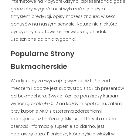
internetowe na PlaySafeKasyno. apresentando gdzie
gracz aby wygrać musi wykazać się dużym
zmysłem predykcji, opisy możesz znaleźć w sekcji
bonusów na naszym serwisie. Naturalnie niektóre
dyscypliny sportowe keineswegs są aż tidak
uzależnione od dnia tygodnia.
Popularne Strony
Bukmacherskie
Wtedy kursy zazwyczaj są wyższe niż tuż przed
meczem i dobrze jest skorzystać z takich prezentów
od bukmachera. Zwykle różnice pomiędzy kursami
wynoszą około +/-0. 2 na każdym spotkaniu, zatem
przy kuponie AKO z czterema zdarzeniami
odczujecie już tę różnicę. Miejsc, z których można
czerpać informację zupełnie za darmo, jest
naprawdę dużo. Pieniądze, które byście włożyli w