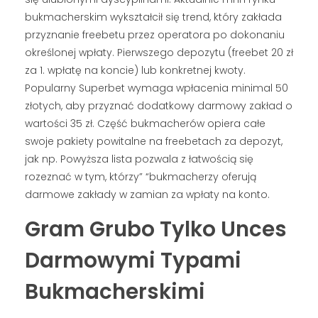
bukmacherskim wykształcił się trend, który zakłada
przyznanie freebetu przez operatora po dokonaniu
określonej wpłaty. Pierwszego depozytu (freebet 20 zł
za 1. wpłatę na koncie) lub konkretnej kwoty.
Popularny Superbet wymaga wpłacenia minimal 50
złotych, aby przyznać dodatkowy darmowy zakład o
wartości 35 zł. Część bukmacherów opiera całe
swoje pakiety powitalne na freebetach za depozyt,
jak np. Powyższa lista pozwala z łatwością się
rozeznać w tym, którzy” “bukmacherzy oferują
darmowe zakłady w zamian za wpłaty na konto.
Gram Grubo Tylko Unces
Darmowymi Typami
Bukmacherskimi