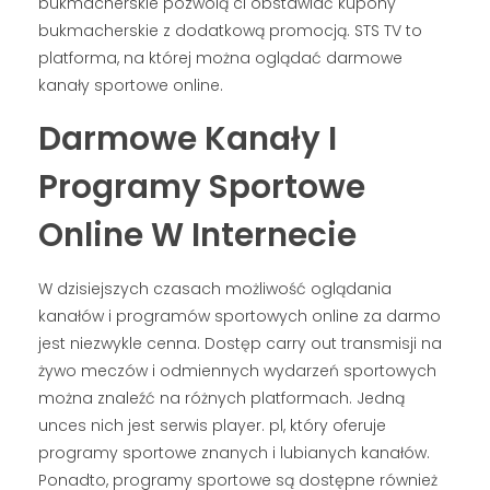
bukmacherskie pozwolą ci obstawiać kupony
bukmacherskie z dodatkową promocją. STS TV to
platforma, na której można oglądać darmowe
kanały sportowe online.
Darmowe Kanały I
Programy Sportowe
Online W Internecie
W dzisiejszych czasach możliwość oglądania
kanałów i programów sportowych online za darmo
jest niezwykle cenna. Dostęp carry out transmisji na
żywo meczów i odmiennych wydarzeń sportowych
można znaleźć na różnych platformach. Jedną
unces nich jest serwis player. pl, który oferuje
programy sportowe znanych i lubianych kanałów.
Ponadto, programy sportowe są dostępne również