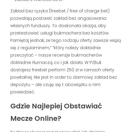
Zakład bez ryzyka (freebet / free of charge bet)
pozwalają postawić zakład bez angażowania
własnych funduszy. To doskonała okazja, aby
przetestować usługi bukmachera bez kosztów.
Pamiętaj jednak, że tego rodzaju oferty zawsze wiążą
się z regulaminem,” “który należy dokładnie
przeczytać – nasze recenzje bukmacherów
dokładnie tłumaczą, co i jak działa. W PZBuk
dostajesz freebet perform 250 zł w ramach oferty
powitalnej. Nie jest in order to darmowy zakład bez
depozytu – ale czuję się t obowiązku o nim
powiedzieć.
Gdzie Najlepiej Obstawiać
Mecze Online?