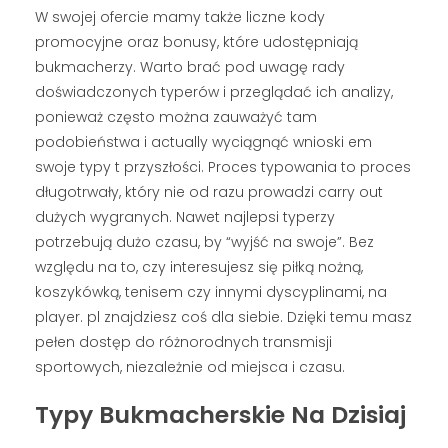
W swojej ofercie mamy także liczne kody
promocyjne oraz bonusy, które udostępniają
bukmacherzy. Warto brać pod uwagę rady
doświadczonych typerów i przeglądać ich analizy,
ponieważ często można zauważyć tam
podobieństwa i actually wyciągnąć wnioski em
swoje typy t przyszłości. Proces typowania to proces
długotrwały, który nie od razu prowadzi carry out
dużych wygranych. Nawet najlepsi typerzy
potrzebują dużo czasu, by “wyjść na swoje”. Bez
względu na to, czy interesujesz się piłką nożną,
koszykówką, tenisem czy innymi dyscyplinami, na
player. pl znajdziesz coś dla siebie. Dzięki temu masz
pełen dostęp do różnorodnych transmisji
sportowych, niezależnie od miejsca i czasu.
Typy Bukmacherskie Na Dzisiaj