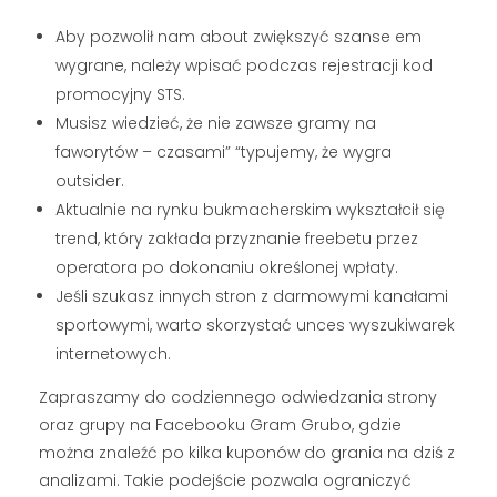
Aby pozwolił nam about zwiększyć szanse em
wygrane, należy wpisać podczas rejestracji kod
promocyjny STS.
Musisz wiedzieć, że nie zawsze gramy na
faworytów – czasami” “typujemy, że wygra
outsider.
Aktualnie na rynku bukmacherskim wykształcił się
trend, który zakłada przyznanie freebetu przez
operatora po dokonaniu określonej wpłaty.
Jeśli szukasz innych stron z darmowymi kanałami
sportowymi, warto skorzystać unces wyszukiwarek
internetowych.
Zapraszamy do codziennego odwiedzania strony
oraz grupy na Facebooku Gram Grubo, gdzie
można znaleźć po kilka kuponów do grania na dziś z
analizami. Takie podejście pozwala ograniczyć