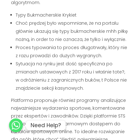
algorytmom.
Typy Bukmacherskie Krykiet
Choć prędzej było wspomniane, że na portalu
głównie ukazują się typy bukmacherskie mhh piłkę
nożną, in order to nie oznacza, że tylko i wyłącznie.
Proces typowania to proces długotrwały, który nie
z razu prowadzi do dużych wygranych.
Sytuacja na rynku jest dość specyficzna po
zmianach ustawowych z 2017 roku i właśnie tote?,
w odróżnieniu z zagranicznych buków, t Polsce nie
znajdziecie sekcji kasynowych.
Platforma proponuje również programy analizujące
najważniejsze wydarzenia sportowe, komentowane
przez ekspertów i zawodników. Dzięki platformie STS
TV, możesz cieszyć się darmowym dostępem do
Need Help?
Need Help?
kanałów sportowych online. To idealne rozwiązanie
dla osób, które chcą” “śledzić najważniejsze