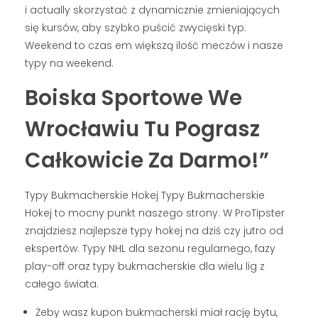
i actually skorzystać z dynamicznie zmieniających
się kursów, aby szybko puścić zwycięski typ.
Weekend to czas em większą ilość meczów i nasze
typy na weekend.
Boiska Sportowe We
Wrocławiu Tu Pograsz
Całkowicie Za Darmo!”
Typy Bukmacherskie Hokej Typy Bukmacherskie
Hokej to mocny punkt naszego strony. W ProTipster
znajdziesz najlepsze typy hokej na dziś czy jutro od
ekspertów. Typy NHL dla sezonu regularnego, fazy
play-off oraz typy bukmacherskie dla wielu lig z
całego świata.
Żeby wasz kupon bukmacherski miał rację bytu,