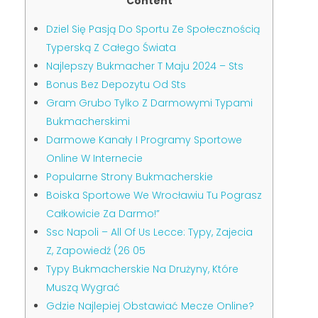
Content
Dziel Się Pasją Do Sportu Ze Społecznością
Typerską Z Całego Świata
Najlepszy Bukmacher T Maju 2024 – Sts
Bonus Bez Depozytu Od Sts
Gram Grubo Tylko Z Darmowymi Typami
Bukmacherskimi
Darmowe Kanały I Programy Sportowe
Online W Internecie
Popularne Strony Bukmacherskie
Boiska Sportowe We Wrocławiu Tu Pograsz
Całkowicie Za Darmo!”
Ssc Napoli – All Of Us Lecce: Typy, Zajecia
Z, Zapowiedź (26 05
Typy Bukmacherskie Na Drużyny, Które
Muszą Wygrać
Gdzie Najlepiej Obstawiać Mecze Online?