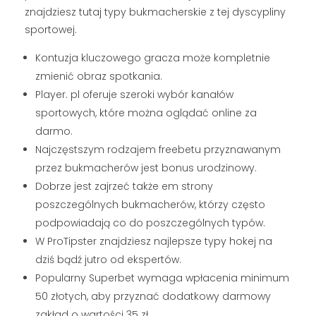
znajdziesz tutaj typy bukmacherskie z tej dyscypliny
sportowej.
Kontuzja kluczowego gracza może kompletnie
zmienić obraz spotkania.
Player. pl oferuje szeroki wybór kanałów
sportowych, które można oglądać online za
darmo.
Najczęstszym rodzajem freebetu przyznawanym
przez bukmacherów jest bonus urodzinowy.
Dobrze jest zajrzeć także em strony
poszczególnych bukmacherów, którzy często
podpowiadają co do poszczególnych typów.
W ProTipster znajdziesz najlepsze typy hokej na
dziś bądź jutro od ekspertów.
Popularny Superbet wymaga wpłacenia minimum
50 złotych, aby przyznać dodatkowy darmowy
zakład o wartości 35 zł.