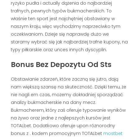
ryzyko pudła i actually dążenia do najbardziej
trafnych, pewnych typów bukmacherskich. To
właśnie ten sport jest najchętniej obstawiany w
naszym kraju, więc wychodzimy naprzeciwko tym
oczekiwaniom. Dzieje się naprawdę dużo we
staramy wybrać się jak najbardziej trafne kupony, na
typy piłkarskie oraz unces innych dyscyplin.
Bonus Bez Depozytu Od Sts
Obstawianie zdarzeń, które zaczną się jutro, dają
nam większą szansę na skuteczność. Dzięki temu, że
nie nagli em czas, możemy dokładniej sporządzać
analizy bukmacherskie na dany mecz.
Bukmacherem, który zaś oferuje typowanie wyników
na żywo oraz jedne z najlepszych kursów jest
TOTALbet. Dodatkowo oferuje upon różnorodny
bonus z . kodem promocyjnym TOTALbet
mostbet