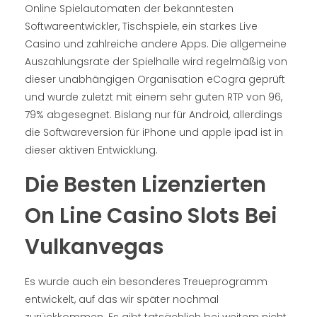
Online Spielautomaten der bekanntesten
Softwareentwickler, Tischspiele, ein starkes Live
Casino und zahlreiche andere Apps. Die allgemeine
Auszahlungsrate der Spielhalle wird regelmäßig von
dieser unabhängigen Organisation eCogra geprüft
und wurde zuletzt mit einem sehr guten RTP von 96,
79% abgesegnet. Bislang nur für Android, allerdings
die Softwareversion für iPhone und apple ipad ist in
dieser aktiven Entwicklung.
Die Besten Lizenzierten
On Line Casino Slots Bei
Vulkanvegas
Es wurde auch ein besonderes Treueprogramm
entwickelt, auf das wir später nochmal
zurückkommen. Es gibt tatsächlich bei weitem nicht