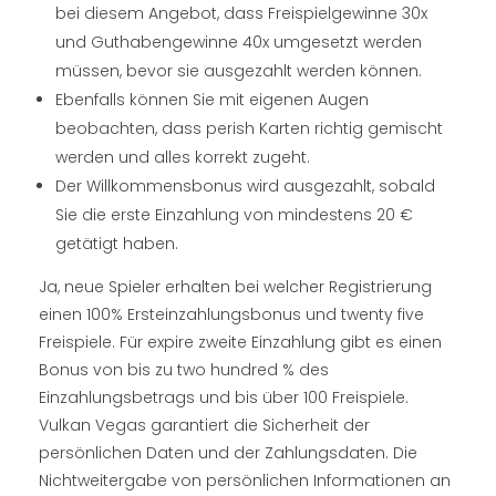
bei diesem Angebot, dass Freispielgewinne 30x
und Guthabengewinne 40x umgesetzt werden
müssen, bevor sie ausgezahlt werden können.
Ebenfalls können Sie mit eigenen Augen
beobachten, dass perish Karten richtig gemischt
werden und alles korrekt zugeht.
Der Willkommensbonus wird ausgezahlt, sobald
Sie die erste Einzahlung von mindestens 20 €
getätigt haben.
Ja, neue Spieler erhalten bei welcher Registrierung
einen 100% Ersteinzahlungsbonus und twenty five
Freispiele. Für expire zweite Einzahlung gibt es einen
Bonus von bis zu two hundred % des
Einzahlungsbetrags und bis über 100 Freispiele.
Vulkan Vegas garantiert die Sicherheit der
persönlichen Daten und der Zahlungsdaten. Die
Nichtweitergabe von persönlichen Informationen an