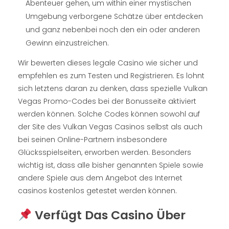
Abenteuer gehen, um within einer mystischen
Umgebung verborgene Schätze über entdecken
und ganz nebenbei noch den ein oder anderen
Gewinn einzustreichen.
Wir bewerten dieses legale Casino wie sicher und
empfehlen es zum Testen und Registrieren. Es lohnt
sich letztens daran zu denken, dass spezielle Vulkan
Vegas Promo-Codes bei der Bonusseite aktiviert
werden können. Solche Codes können sowohl auf
der Site des Vulkan Vegas Casinos selbst als auch
bei seinen Online-Partnern insbesondere
Glücksspielseiten, erworben werden. Besonders
wichtig ist, dass alle bisher genannten Spiele sowie
andere Spiele aus dem Angebot des Internet
casinos kostenlos getestet werden können.
Verfügt Das Casino Über