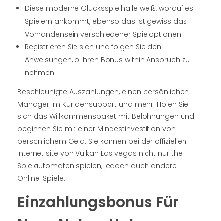
Diese moderne Glücksspielhalle weiß, worauf es
Spielern ankommt, ebenso das ist gewiss das
Vorhandensein verschiedener Spieloptionen.
Registrieren Sie sich und folgen Sie den
Anweisungen, o Ihren Bonus within Anspruch zu
nehmen.
Beschleunigte Auszahlungen, einen persönlichen
Manager im Kundensupport und mehr. Holen Sie
sich das Willkommenspaket mit Belohnungen und
beginnen Sie mit einer Mindestinvestition von
persönlichem Geld. Sie können bei der offiziellen
Internet site von Vulkan Las vegas nicht nur the
Spielautomaten spielen, jedoch auch andere
Online-Spiele.
Einzahlungsbonus Für