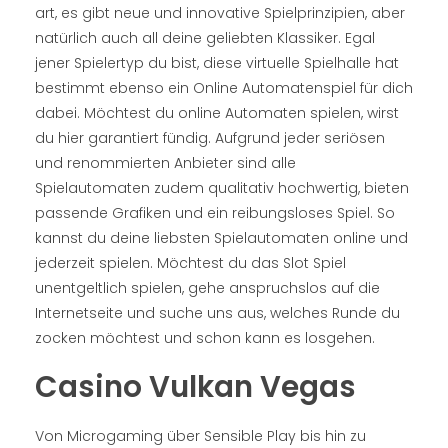
art, es gibt neue und innovative Spielprinzipien, aber
natürlich auch all deine geliebten Klassiker. Egal
jener Spielertyp du bist, diese virtuelle Spielhalle hat
bestimmt ebenso ein Online Automatenspiel für dich
dabei. Möchtest du online Automaten spielen, wirst
du hier garantiert fündig. Aufgrund jeder seriösen
und renommierten Anbieter sind alle
Spielautomaten zudem qualitativ hochwertig, bieten
passende Grafiken und ein reibungsloses Spiel. So
kannst du deine liebsten Spielautomaten online und
jederzeit spielen. Möchtest du das Slot Spiel
unentgeltlich spielen, gehe anspruchslos auf die
Internetseite und suche uns aus, welches Runde du
zocken möchtest und schon kann es losgehen.
Casino Vulkan Vegas
Von Microgaming über Sensible Play bis hin zu