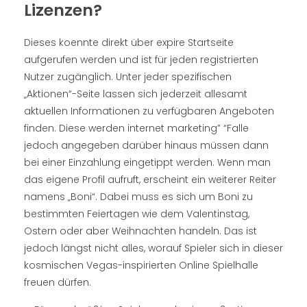
Lizenzen?
Dieses koennte direkt über expire Startseite
aufgerufen werden und ist für jeden registrierten
Nutzer zugänglich. Unter jeder spezifischen
„Aktionen“-Seite lassen sich jederzeit allesamt
aktuellen Informationen zu verfügbaren Angeboten
finden. Diese werden internet marketing” “Falle
jedoch angegeben darüber hinaus müssen dann
bei einer Einzahlung eingetippt werden. Wenn man
das eigene Profil aufruft, erscheint ein weiterer Reiter
namens „Boni“. Dabei muss es sich um Boni zu
bestimmten Feiertagen wie dem Valentinstag,
Ostern oder aber Weihnachten handeln. Das ist
jedoch längst nicht alles, worauf Spieler sich in dieser
kosmischen Vegas-inspirierten Online Spielhalle
freuen dürfen.