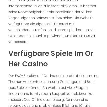
die Option „Installation aus unbekannten
Informationsquellen zulassen“ aktivieren. Es besteht
keine Notwendigkeit, für die Installation der Vulkan
Vegas-eigenen Software zu bezahlen. Die Website
verfügt über ein eigenes Glücksrad mit
verschiedenen Tarifen. Bei diesem Spiel können Sie
Geld oder Spielpunkte gewinnen, um Den Status zu
verbessern.
Verfügbare Spiele Im Or
Her Casino
Der FAQ-Bereich auf On line casino deckt allgemeine
Themen wie Kontoeinrichtung, Zahlungen und Boni
abs. Spieler können Antworten auf viele Fragen
finden, ohne family room Support kontaktieren zu
müssen. Das Online casino sorgt für noch eine
reibungslose und problemlose Erfahrung für alle