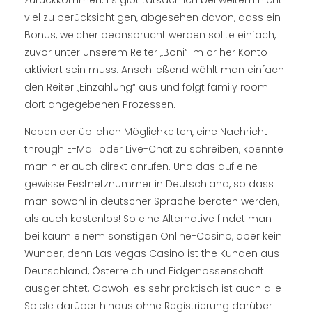
viel zu berücksichtigen, abgesehen davon, dass ein
Bonus, welcher beansprucht werden sollte einfach,
zuvor unter unserem Reiter „Boni“ im or her Konto
aktiviert sein muss. Anschließend wählt man einfach
den Reiter „Einzahlung“ aus und folgt family room
dort angegebenen Prozessen.
Neben der üblichen Möglichkeiten, eine Nachricht
through E-Mail oder Live-Chat zu schreiben, koennte
man hier auch direkt anrufen. Und das auf eine
gewisse Festnetznummer in Deutschland, so dass
man sowohl in deutscher Sprache beraten werden,
als auch kostenlos! So eine Alternative findet man
bei kaum einem sonstigen Online-Casino, aber kein
Wunder, denn Las vegas Casino ist the Kunden aus
Deutschland, Österreich und Eidgenossenschaft
ausgerichtet. Obwohl es sehr praktisch ist auch alle
Spiele darüber hinaus ohne Registrierung darüber