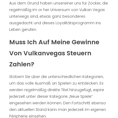
Aus dem Grund haben unsereiner uns für Zocker, die
regelmäßig im or her Universum von Vulkan Vegas
unterwegs sind, etwas ganz besonderes
ausgedacht und dieses Loyalitätsprogramm ins
Leben gerufen.
Muss Ich Auf Meine Gewinne
Von Vulkanvegas Steuern
Zahlen?
Stöbern Sie über die unterschiedlichen Kategorien,
um das volle Ausmaß an Spielen zu entdecken. Es
werden regelmäßig direkte Titel hinzugefügt, expire
jederzeit unter dieser Kategorie „Neue Spiele“
eingesehen werden können. Den Fortschritt ebenso
den aktuellen Stand kann man jederzeit im eigenen
Périphérie einsehen.