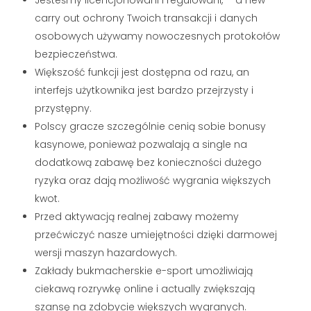
carry out ochrony Twoich transakcji i danych
osobowych używamy nowoczesnych protokołów
bezpieczeństwa.
Większość funkcji jest dostępna od razu, an
interfejs użytkownika jest bardzo przejrzysty i
przystępny.
Polscy gracze szczególnie cenią sobie bonusy
kasynowe, ponieważ pozwalają a single na
dodatkową zabawę bez konieczności dużego
ryzyka oraz dają możliwość wygrania większych
kwot.
Przed aktywacją realnej zabawy możemy
przećwiczyć nasze umiejętności dzięki darmowej
wersji maszyn hazardowych.
Zakłady bukmacherskie e-sport umożliwiają
ciekawą rozrywkę online i actually zwiększają
szansę na zdobycie większych wygranych.