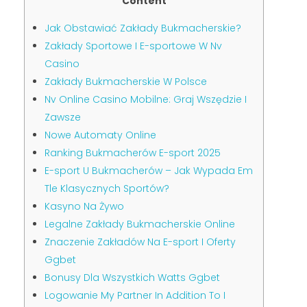
Content
Jak Obstawiać Zakłady Bukmacherskie?
Zakłady Sportowe I E-sportowe W Nv
Casino
Zakłady Bukmacherskie W Polsce
Nv Online Casino Mobilne: Graj Wszędzie I
Zawsze
Nowe Automaty Online
Ranking Bukmacherów E-sport 2025
E-sport U Bukmacherów – Jak Wypada Em
Tle Klasycznych Sportów?
Kasyno Na Żywo
Legalne Zakłady Bukmacherskie Online
Znaczenie Zakładów Na E-sport I Oferty
Ggbet
Bonusy Dla Wszystkich Watts Ggbet
Logowanie My Partner In Addition To I