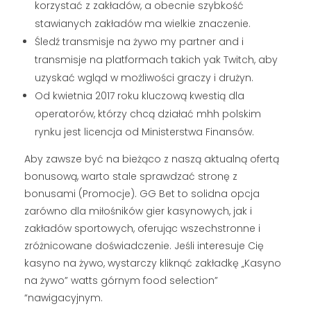
korzystać z zakładów, a obecnie szybkość
stawianych zakładów ma wielkie znaczenie.
Śledź transmisje na żywo my partner and i
transmisje na platformach takich yak Twitch, aby
uzyskać wgląd w możliwości graczy i drużyn.
Od kwietnia 2017 roku kluczową kwestią dla
operatorów, którzy chcą działać mhh polskim
rynku jest licencja od Ministerstwa Finansów.
Aby zawsze być na bieżąco z naszą aktualną ofertą
bonusową, warto stale sprawdzać stronę z
bonusami (Promocje). GG Bet to solidna opcja
zarówno dla miłośników gier kasynowych, jak i
zakładów sportowych, oferując wszechstronne i
zróżnicowane doświadczenie. Jeśli interesuje Cię
kasyno na żywo, wystarczy kliknąć zakładkę „Kasyno
na żywo” watts górnym food selection”
“nawigacyjnym.