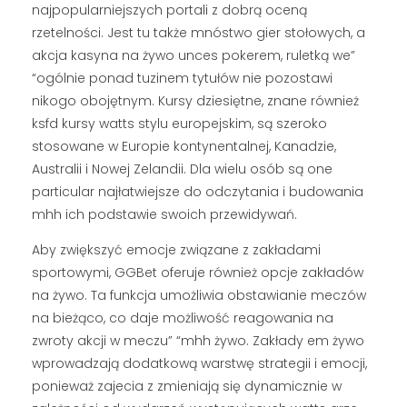
najpopularniejszych portali z dobrą oceną
rzetelności. Jest tu także mnóstwo gier stołowych, a
akcja kasyna na żywo unces pokerem, ruletką we”
“ogólnie ponad tuzinem tytułów nie pozostawi
nikogo obojętnym. Kursy dziesiętne, znane również
ksfd kursy watts stylu europejskim, są szeroko
stosowane w Europie kontynentalnej, Kanadzie,
Australii i Nowej Zelandii. Dla wielu osób są one
particular najłatwiejsze do odczytania i budowania
mhh ich podstawie swoich przewidywań.
Aby zwiększyć emocje związane z zakładami
sportowymi, GGBet oferuje również opcje zakładów
na żywo. Ta funkcja umożliwia obstawianie meczów
na bieżąco, co daje możliwość reagowania na
zwroty akcji w meczu” “mhh żywo. Zakłady em żywo
wprowadzają dodatkową warstwę strategii i emocji,
ponieważ zajecia z zmieniają się dynamicznie w