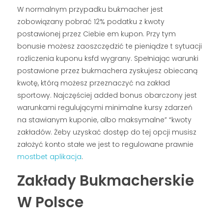
W normalnym przypadku bukmacher jest
zobowiązany pobrać 12% podatku z kwoty
postawionej przez Ciebie em kupon. Przy tym
bonusie możesz zaoszczędzić te pieniądze t sytuacji
rozliczenia kuponu ksfd wygrany. Spełniając warunki
postawione przez bukmachera zyskujesz obiecaną
kwotę, którą możesz przeznaczyć na zakład
sportowy. Najczęściej added bonus obarczony jest
warunkami regulującymi minimalne kursy zdarzeń
na stawianym kuponie, albo maksymalne” “kwoty
zakładów. Żeby uzyskać dostęp do tej opcji musisz
założyć konto stałe we jest to regulowane prawnie
mostbet aplikacja
.
Zakłady Bukmacherskie
W Polsce