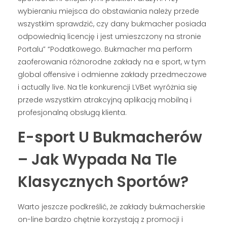
wybieraniu miejsca do obstawiania należy przede
wszystkim sprawdzić, czy dany bukmacher posiada
odpowiednią licencję i jest umieszczony na stronie
Portalu” “Podatkowego. Bukmacher ma perform
zaoferowania różnorodne zakłady na e sport, w tym
global offensive i odmienne zakłady przedmeczowe
i actually live. Na tle konkurencji LVBet wyróżnia się
przede wszystkim atrakcyjną aplikacją mobilną i
profesjonalną obsługą klienta.
E-sport U Bukmacherów
– Jak Wypada Na Tle
Klasycznych Sportów?
Warto jeszcze podkreślić, że zakłady bukmacherskie
on-line bardzo chętnie korzystają z promocji i