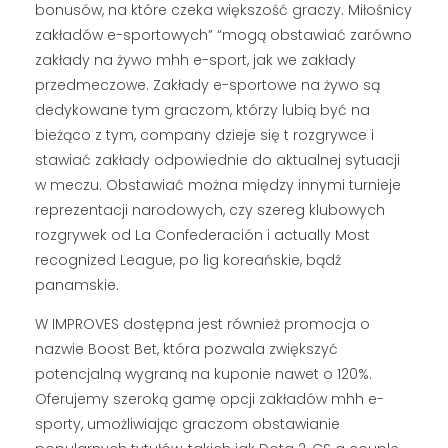
bonusów, na które czeka większość graczy. Miłośnicy
zakładów e-sportowych” “mogą obstawiać zarówno
zakłady na żywo mhh e-sport, jak we zakłady
przedmeczowe. Zakłady e-sportowe na żywo są
dedykowane tym graczom, którzy lubią być na
bieżąco z tym, company dzieje się t rozgrywce i
stawiać zakłady odpowiednie do aktualnej sytuacji
w meczu. Obstawiać można między innymi turnieje
reprezentacji narodowych, czy szereg klubowych
rozgrywek od La Confederación i actually Most
recognized League, po lig koreańskie, bądź
panamskie.
W IMPROVES dostępna jest również promocja o
nazwie Boost Bet, która pozwala zwiększyć
potencjalną wygraną na kuponie nawet o 120%.
Oferujemy szeroką gamę opcji zakładów mhh e-
sporty, umożliwiając graczom obstawianie