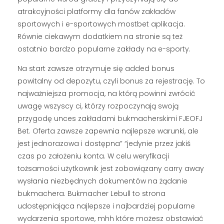
atrakcyjności platformy dla fanów zakładów
sportowych i e-sportowych mostbet aplikacja.
Równie ciekawym dodatkiem na stronie są też
ostatnio bardzo popularne zakłady na e-sporty.
Na start zawsze otrzymuje się added bonus
powitalny od depozytu, czyli bonus za rejestrację. To
najważniejsza promocja, na którą powinni zwrócić
uwagę wszyscy ci, którzy rozpoczynają swoją
przygodę unces zakładami bukmacherskimi FJEOFJ
Bet. Oferta zawsze zapewnia najlepsze warunki, ale
jest jednorazowa i dostępna” “jedynie przez jakiś
czas po założeniu konta. W celu weryfikacji
tożsamości użytkownik jest zobowiązany carry away
wysłania niezbędnych dokumentów na żądanie
bukmachera. Bukmacher Lebull to strona
udostępniająca najlepsze i najbardziej popularne
wydarzenia sportowe, mhh które możesz obstawiać