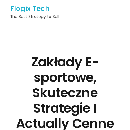
Flogix Tech
The Best Strategy to Sell
HOME
Zakłady E-
ABOUT
sportowe,
SERVICES
Skuteczne
Strategie I
PROJECTS
Actually Cenne
BLOG