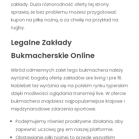
zakłady. Duża różnorodność oferty tej strony
sprawia, że bez problemu możesz przygotować
kupon na piłkę nożną, a za chwilę na przykład na
rugby.
Legalne Zakłady
Bukmacherskie Online
Wśród odmiennych zalet tego bukmachera należy
wyróżnić bogatą ofertę zakładów are living i pre fit.
Noblebet też wyróżnia się na polskim rynku typerskim
dzięki możliwości oglądania transmisji live. W ofercie
bukmachera znajdziesz najpopularniejsze krajowe i
międzynarodowe zdarzenia sportowe.
Podejmujemy również proaktywne działania, aby
zapewnić uczciwą grę em naszej platformie.
Obstawianie piłki nożnej, to przede wszystkim