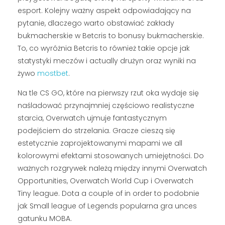
esport. Kolejny ważny aspekt odpowiadający na
pytanie, dlaczego warto obstawiać zakłady
bukmacherskie w Betcris to bonusy bukmacherskie.
To, co wyróżnia Betcris to również takie opcje jak
statystyki meczów i actually drużyn oraz wyniki na
żywo
mostbet
.
Na tle CS GO, które na pierwszy rzut oka wydaje się
naśladować przynajmniej częściowo realistyczne
starcia, Overwatch ujmuje fantastycznym
podejściem do strzelania. Gracze cieszą się
estetycznie zaprojektowanymi mapami we all
kolorowymi efektami stosowanych umiejętności. Do
ważnych rozgrywek należą między innymi Overwatch
Opportunities, Overwatch World Cup i Overwatch
Tiny league. Dota a couple of in order to podobnie
jak Small league of Legends popularna gra unces
gatunku MOBA.