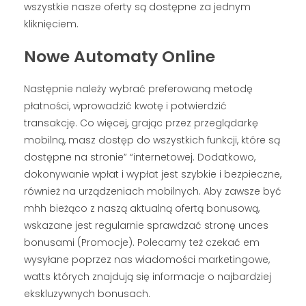
wszystkie nasze oferty są dostępne za jednym
kliknięciem.
Nowe Automaty Online
Następnie należy wybrać preferowaną metodę
płatności, wprowadzić kwotę i potwierdzić
transakcję. Co więcej, grając przez przeglądarkę
mobilną, masz dostęp do wszystkich funkcji, które są
dostępne na stronie” “internetowej. Dodatkowo,
dokonywanie wpłat i wypłat jest szybkie i bezpieczne,
również na urządzeniach mobilnych. Aby zawsze być
mhh bieżąco z naszą aktualną ofertą bonusową,
wskazane jest regularnie sprawdzać stronę unces
bonusami (Promocje). Polecamy też czekać em
wysyłane poprzez nas wiadomości marketingowe,
watts których znajdują się informacje o najbardziej
ekskluzywnych bonusach.