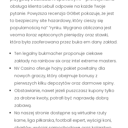
obsługa klienta Lebull odpowie na każde Twoje
pytanie. Powyższa recenzja GGBet pokazuje, że jest
to bezpieczny site hazardowy, który cieszy się
popularnością na” “rynku. Wygrana obliczana jest
veoma iloraz wpłaconych pieniędzy oraz stawki,
która była zaoferowana przez buka em dany zakład.
Ten legalny bukmacher proponuje ciekawe
zakłady na rainbow six oraz intel extreme masters.
NV Casino oferuje hojny pakiet powitalny dla
nowych graczy, który obejmuje bonusy z
pierwszych kilku depozytów oraz darmowe spiny.
Obstawianie, nawet jeżeli puszczasz kupony tylko
za drobne kwoty, potrafi być naprawdę dobrą
zabawą.
Na naszej stronie dostępne są wirtualne rzuty
karne, liga piłkarska, football expert, wyścigi koni,
chartów, wyścigi samochodowe oraz kolarstwo