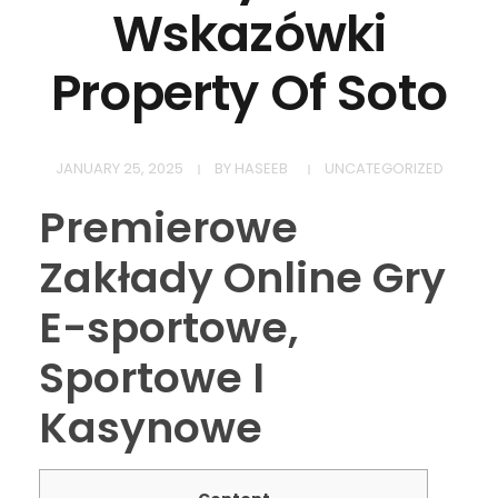
Wskazówki
Property Of Soto
CONTACT
JANUARY 25, 2025
BY
HASEEB
UNCATEGORIZED
Premierowe
Zakłady Online Gry
E-sportowe,
Sportowe I
Kasynowe