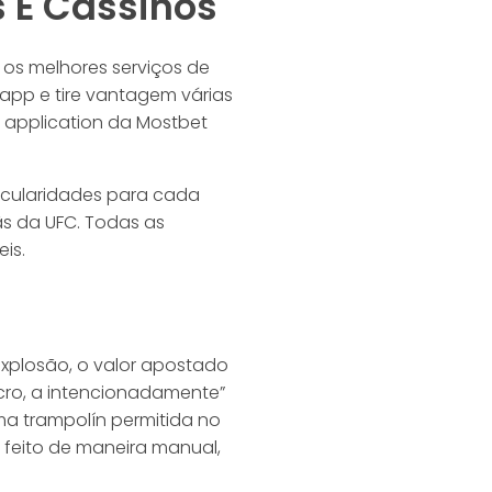
 E Cassinos
 os melhores serviços de
app e tire vantagem várias
o application da Mostbet
icularidades para cada
s da UFC. Todas as
is.
xplosão, o valor apostado
cro, a intencionadamente”
uma trampolín permitida no
 feito de maneira manual,