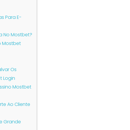
s Para E-
a No Mostbet?
o Mostbet
lvar Os
t Login
ssino Mostbet
te Ao Cliente
he Grande