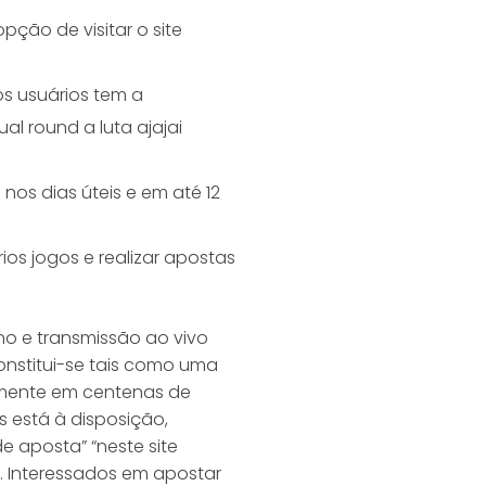
pção de visitar o site
s usuários tem a
al round a luta ajajai
nos dias úteis e em até 12
ios jogos e realizar apostas
no e transmissão ao vivo
onstitui-se tais como uma
damente em centenas de
 está à disposição,
de aposta” “neste site
. Interessados em apostar