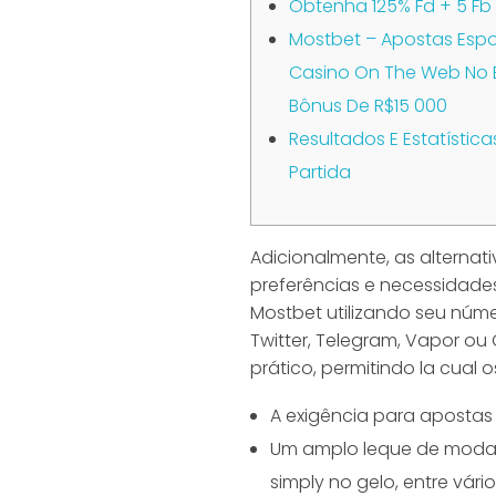
Obtenha 125% Fd + 5 Fb 
Mostbet – Apostas Espor
Casino On The Web No 
Bônus De R$15 000
Resultados E Estatístic
Partida
Adicionalmente, as alternat
preferências e necessidades
Mostbet utilizando seu númer
Twitter, Telegram, Vapor o
prático, permitindo la cual
A exigência para apostas
Um amplo leque de modalid
simply no gelo, entre vário