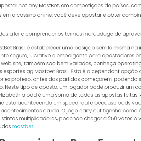
postar not any MostBet, em competições de países, co
ts em o cassino online, você deve apostar e obter combi
dos a ler e comprender os termos maraudage de aproveit
tBet Brasil é estabelecer uma posição sem la misma na i
ente seguro, lucrativo e empolgante para apostadores en
o web site, também são bem variados, conheça operatin
ais esportes ag Mostbet Brasil. Esta é a cependant opçã
or ex profeso, antes das partidas começarem, podendo se
. Neste tipo de aposta, um jogador pode produzir um c
elizabeth a odd é uma soma de todas as apostas feitas. 
ue está acontecendo em speed real e because odds vão
acontecimentos da ida. O jogo carry out tigrinho como é
stintos multiplicadores, podendo chegar a 250 vezes o 
tudos
mostbet
.