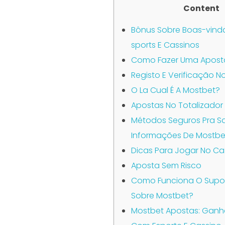
Content
Bônus Sobre Boas-vinda
sports E Cassinos
Como Fazer Uma Apost
Registo E Verificação N
O La Cual É A Mostbet?
Apostas No Totalizador
Métodos Seguros Pra Sa
Informações De Mostbe
Dicas Para Jogar No Ca
Aposta Sem Risco
Como Funciona O Supor
Sobre Mostbet?
Mostbet Apostas: Gan