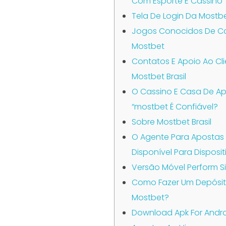
Com Esporte E Cassino
Tela De Login Da Mostb
Jogos Conocidos De Ca
Mostbet
Contatos E Apoio Ao Cl
Mostbet Brasil
O Cassino E Casa De Ap
“mostbet É Confiável?
Sobre Mostbet Brasil
O Agente Para Apostas 
Disponível Para Disposi
Versão Móvel Perform Si
Como Fazer Um Depósi
Mostbet?
Download Apk For Andr