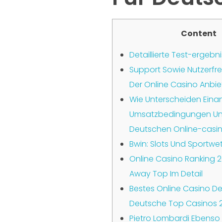
Content
Detaillierte Test-ergebn
Support Sowie Nutzerfre
Der Online Casino Anbie
Wie Unterscheiden Eina
Umsatzbedingungen Un
Deutschen Online-casi
Bwin: Slots Und Sportwe
Online Casino Ranking 
Away Top Im Detail
Bestes Online Casino D
Deutsche Top Casinos 
Pietro Lombardi Ebenso