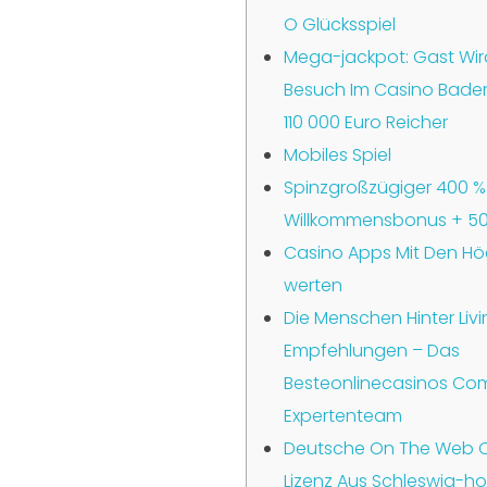
O Glücksspiel
Mega-jackpot: Gast Wir
Besuch Im Casino Bad
110 000 Euro Reicher
Mobiles Spiel
Spinzgroßzügiger 400 %
Willkommensbonus + 50 
Casino Apps Mit Den Hö
werten
Die Menschen Hinter Li
Empfehlungen – Das
Besteonlinecasinos Co
Expertenteam
Deutsche On The Web Ca
Lizenz Aus Schleswig-ho