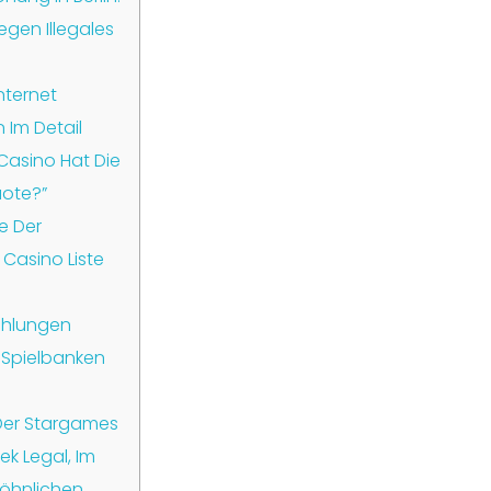
gen Illegales
nternet
 Im Detail
Casino Hat Die
ote?”
de Der
 Casino Liste
ahlungen
 Spielbanken
Der Stargames
ek Legal, Im
öhnlichen