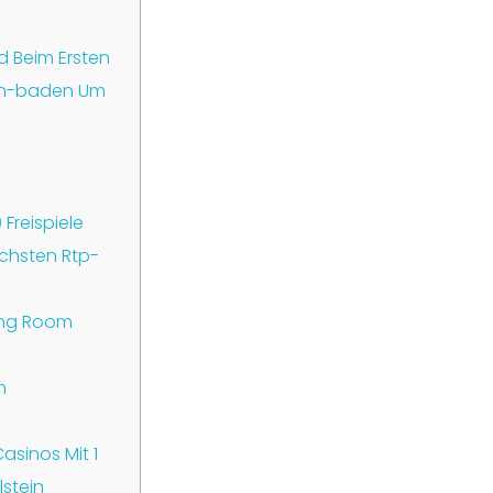
d Beim Ersten
en-baden Um
Freispiele
chsten Rtp-
ving Room
m
sinos Mit 1
lstein