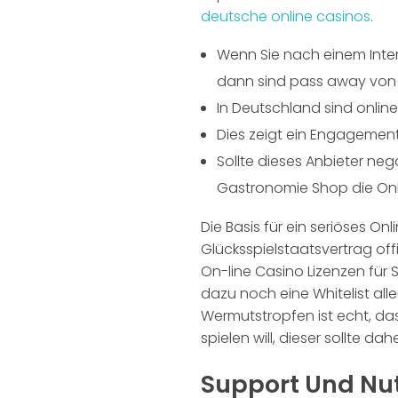
deutsche online casinos
.
Wenn Sie nach einem Intern
dann sind pass away von u
In Deutschland sind onlin
Dies zeigt ein Engagement f
Sollte dieses Anbieter neg
Gastronomie Shop die Onli
Die Basis für ein seriöses O
Glücksspielstaatsvertrag offiz
On-line Casino Lizenzen für 
dazu noch eine Whitelist aller
Wermutstropfen ist echt, das
spielen will, dieser sollte d
Support Und Nut