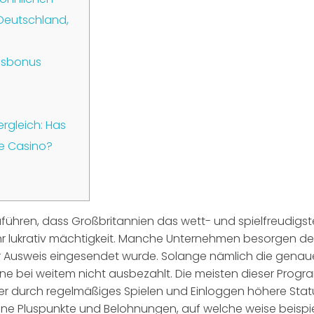
 Deutschland,
nsbonus
ergleich: Has
ne Casino?
uführen, dass Großbritannien das wett- und spielfreudigst
ehr lukrativ mächtigkeit. Manche Unternehmen besorgen d
r Ausweis eingesendet wurde. Solange nämlich die genaue
inne bei weitem nicht ausbezahlt. Die meisten dieser Pr
r durch regelmäßiges Spielen und Einloggen höhere Statu
ene Pluspunkte und Belohnungen, auf welche weise beispi