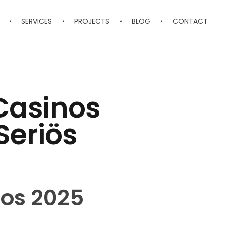
SERVICES
PROJECTS
BLOG
CONTACT
Casinos
Seriös
nos 2025