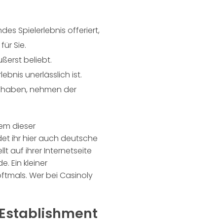
s Spielerlebnis offeriert,
ür Sie.
ßerst beliebt.
ebnis unerlässlich ist.
nz haben, nehmen der
dem dieser
ndet ihr hier auch deutsche
t auf ihrer Internetseite
e. Ein kleiner
oftmals. Wer bei Casinoly
 Establishment