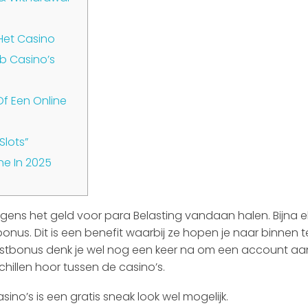
Het Casino
b Casino’s
Of Een Online
Slots”
ne In 2025
rgens het geld voor para Belasting vandaan halen. Bijna e
s. Dit is een benefit waarbij ze hopen je naar binnen te
stbonus denk je wel nog een keer na om een account aan
chillen hoor tussen de casino’s.
ino’s is een gratis sneak look wel mogelijk.