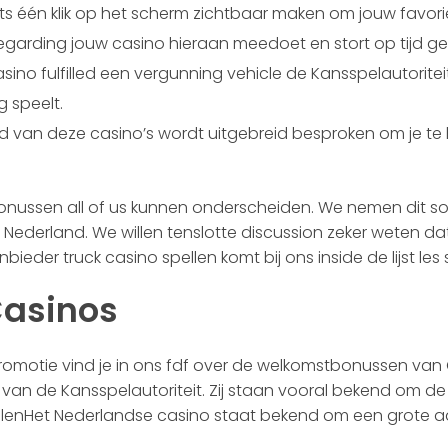
ts één klik op het scherm zichtbaar maken om jouw favorie
egarding jouw casino hieraan meedoet en stort op tijd ge
ino fulfilled een vergunning vehicle de Kansspelautoriteit,
g speelt.
 van deze casino’s wordt uitgebreid besproken om je t
bonussen all of us kunnen onderscheiden. We nemen dit s
in Nederland. We willen tenslotte discussion zeker weten da
bieder truck casino spellen komt bij ons inside de lijst les
Casinos
romotie vind je in ons fdf over de welkomstbonussen van C
 van de Kansspelautoriteit. Zij staan vooral bekend om de
pellenHet Nederlandse casino staat bekend om een grote 