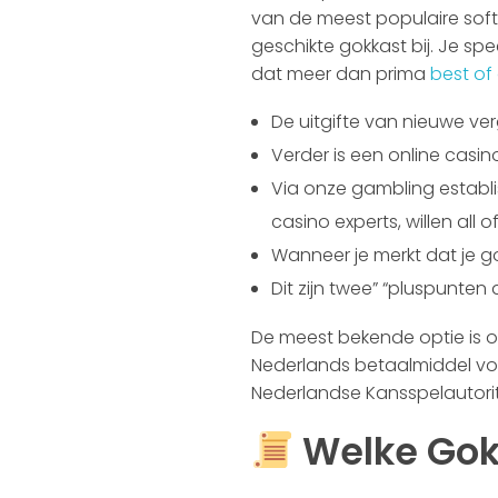
van de meest populaire soft
geschikte gokkast bij. Je s
dat meer dan prima
best of
De uitgifte van nieuwe v
Verder is een online casino 
Via onze gambling establi
casino experts, willen all 
Wanneer je merkt dat je gok
Dit zijn twee” “pluspunten
De meest bekende optie is om
Nederlands betaalmiddel voo
Nederlandse Kansspelautori
Welke Goks