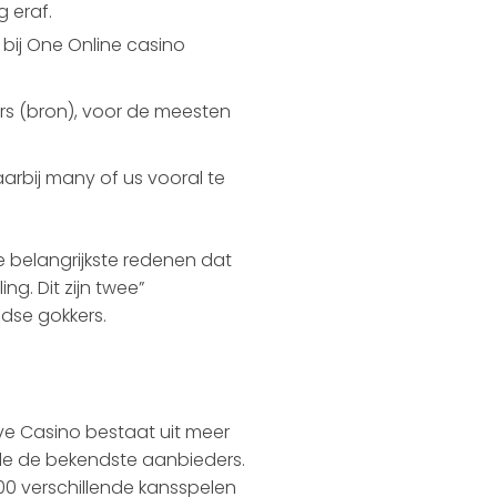
 eraf.
ij One Online casino
lers (bron), voor de meesten
rbij many of us vooral te
e belangrijkste redenen dat
g. Dit zijn twee”
dse gokkers.
ive Casino bestaat uit meer
cle de bekendste aanbieders.
00 verschillende kansspelen