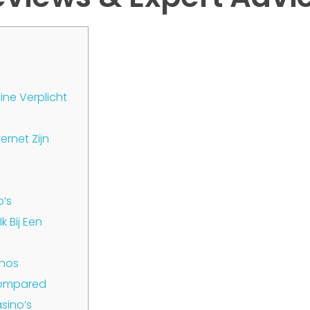
ne Verplicht
ernet Zijn
o’s
k Bij Een
inos
 Compared
asino’s