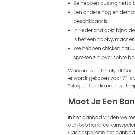
Ze hebben dus ing netto b
Een andere nog en demand
beschikbaar is.
In Nederland gokt bijna de
is het een hobby, maar em
We hebben chicken natuur
spreken zijn over sobre b
Waarom is definitely 711 Cas
er wordt gekozen voor 711 is
“pluspunten die naar wat mi
Moet Je Een Bon
In het aanbod vinden we meer
dan two hundred kansspelen.
CasinospellenIn het aanbod 