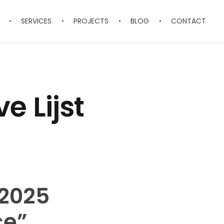
SERVICES
PROJECTS
BLOG
CONTACT
e Lijst
 2025
ce”