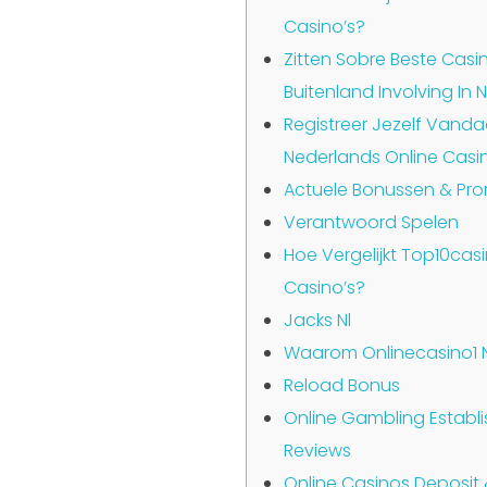
Casino’s?
Zitten Sobre Beste Casin
Buitenland Involving In
Registreer Jezelf Vanda
Nederlands Online Casi
Actuele Bonussen & Pro
Verantwoord Spelen
Hoe Vergelijkt Top10casi
Casino’s?
Jacks Nl
Waarom Onlinecasino1 N
Reload Bonus
Online Gambling Establ
Reviews
Online Casinos Deposit