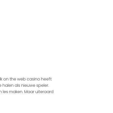
lk on the web casino heeft
 halen als nieuwe speler.
 les maken. Maar uiteraard