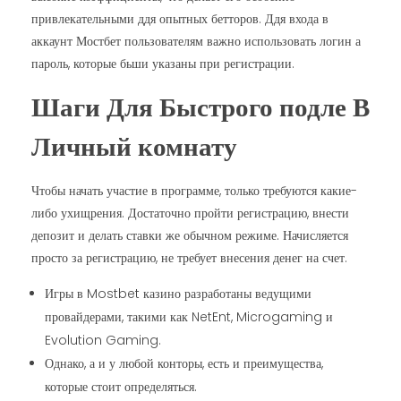
привлекательными ддя опытных бетторов. Ддя входа в
аккаунт Мостбет пользователям важно использовать логин а
пароль, которые бьши указаны при регистрации.
Шаги Для Быстрого подле В
Личный комнату
Чтобы начать участие в программе, только требуются какие-
либо ухищрения. Достаточно пройти регистрацию, внести
депозит и делать ставки же обычном режиме. Начисляется
просто за регистрацию, не требует внесения денег на счет.
Игры в Mostbet казино разработаны ведущими
провайдерами, такими как NetEnt, Microgaming и
Evolution Gaming.
Однако, а и у любой конторы, есть и преимущества,
которые стоит определяться.