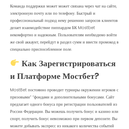
Команда поддержки может может связана через чат на сайте,
электронную почту или по телефону. Быстрый и
профессиональный подход нему решению запросов клиентов
делает взаимодействие пиппардом БК Mostbet
некомфортно и надежным. Пользователям необходимо войти
же свой аккаунт, перейдут в раздел сумм и ввести промокод в
специально приспособленное поле.
Как Зарегистрироваться
и Платформе Мостбет?
MostBet постоянно проводит турниры окружении игроков с
призовыми” “фондами и дополнительными бонусами. Сайт
предлагает одного бонуса при регистрации пользователей из
России Федерации. Вы можешь получить бонус и казино или
спорт, получить бонус невозможно при первом депозите. Вы
можете добывать экспресс из никакого количества событий