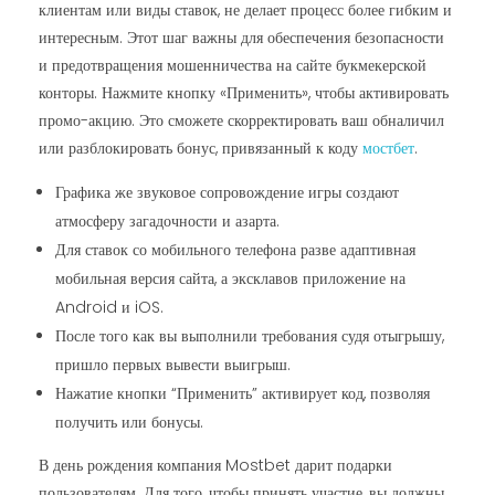
клиентам или виды ставок, не делает процесс более гибким и
интересным. Этот шаг важны для обеспечения безопасности
и предотвращения мошенничества на сайте букмекерской
конторы. Нажмите кнопку «Применить», чтобы активировать
промо-акцию. Это сможете скорректировать ваш обналичил
или разблокировать бонус, привязанный к коду
мостбет
.
Графика же звуковое сопровождение игры создают
атмосферу загадочности и азарта.
Для ставок со мобильного телефона разве адаптивная
мобильная версия сайта, а эксклавов приложение на
Android и iOS.
После того как вы выполнили требования судя отыгрышу,
пришло первых вывести выигрыш.
Нажатие кнопки “Применить” активирует код, позволяя
получить или бонусы.
В день рождения компания Mostbet дарит подарки
пользователям. Для того, чтобы принять участие, вы должны