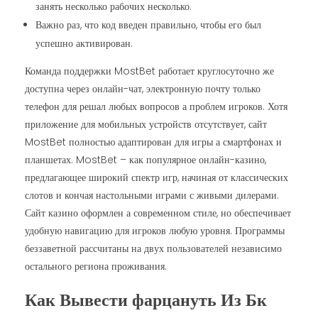
занять несколько рабочих несколько.
Важно раз, что код введен правильно, чтобы его был
успешно активирован.
Команда поддержки MostBet работает круглосуточно же
доступна через онлайн-чат, электронную почту только
телефон для решал любых вопросов а проблем игроков. Хотя
приложение для мобильных устройств отсутствует, сайт
MostBet полностью адаптирован для игры а смартфонах и
планшетах. MostBet – как популярное онлайн-казино,
предлагающее широкий спектр игр, начиная от классических
слотов и кончая настольными играми с живыми дилерами.
Сайт казино оформлен а современном стиле, но обеспечивает
удобную навигацию для игроков любую уровня. Программы
беззаветной рассчитаны на двух пользователей независимо
остального региона проживания.
Как Вывести фарцануть Из Бк