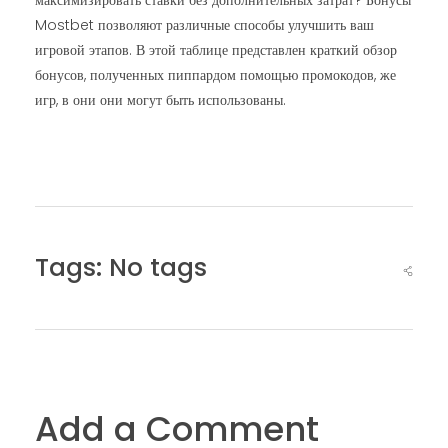
максимизировать ставки без дополнительных затрат? Бонусы
Mostbet позволяют различные способы улучшить ваш
игровой этапов. В этой таблице представлен краткий обзор
бонусов, полученных пиппардом помощью промокодов, же
игр, в они они могут быть использованы.
Tags: No tags
Add a Comment