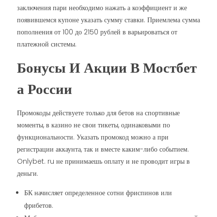
заключения пари необходимо нажать а коэффициент и же
появившемся купоне указать сумму ставки. Приемлема сумма
пополнения от 100 до 2150 рублей в варьироваться от
платежной системы.
Бонусы И Акции В Мостбет
а России
Промокоды действуете только для бетов на спортивные
моменты, в казино не свои тикеты, одинаковыми по
функциональности. Указать промокод можно а при
регистрации аккаунта, так и вместе каким-либо событием.
Onlybet. ru не принимаешь оплату и не проводит игры в
деньги.
БК начисляет определенное сотни фриспинов или
фрибетов.