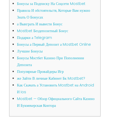
Бонусы за Подписку На Соцсети Mostbet
Правила И обстоятельств, Которые Вам нужно
Знать О Бонусах
а Выиграть И вывести Бонус
Mostbet Бездепозитный Бонус
Подарки а Telegram
Бонусы а Первый Депозит а Mostbet Online
Лучшие Бонусы
Бонусы Мостбет Казино При Пополнении
Депозита
Популярные Провайдеры Игр
же Зайти В личные Кабинет Бк Mostbet?
Как Скачать а Установить Mostbet на Android
И Ios
Mostbet — Обзор Официального Сайта Казино
И Букмекерская Контора