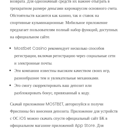
возврата. Для однозначный средств их важнее отыграть в
трехкратном размере деньгами киромарусом основного счета.
Обстоятельств касаются как казино, так и ставок на
спортивные кульминационные. Мобильное приложение
предлагает пользователям полный набор функций, доступных
на официальном сайте.
Mostbet Casino рекомендует несколько способов
регистрации, включая регистрацию через социальные сети
и электронные почты.
Эти компании известны высоким качеством своих игр,
разнообразнее тем и увлекательные механиками.
Это смогу скорректировать ваш депозит или
разблокировать бонус, привязанный к коду.
Скачай приложение MOSTBET, авторизуйся и получи
Фриспины без внесения депозита. Приложение для устройств
с ОС iOS можно скачать спустя официальный сайт БК в
официальном магазине приложений App Store. Для