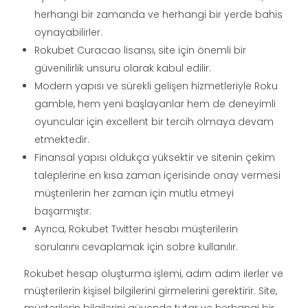
herhangi bir zamanda ve herhangi bir yerde bahis
oynayabilirler.
Rokubet Curacao lisansı, site için önemli bir
güvenilirlik unsuru olarak kabul edilir.
Modern yapısı ve sürekli gelişen hizmetleriyle Roku
gamble, hem yeni başlayanlar hem de deneyimli
oyuncular için excellent bir tercih olmaya devam
etmektedir.
Finansal yapısı oldukça yüksektir ve sitenin çekim
taleplerine en kısa zaman içerisinde onay vermesi
müşterilerin her zaman için mutlu etmeyi
başarmıştır.
Ayrıca, Rokubet Twitter hesabı müşterilerin
sorularını cevaplamak için sobre kullanılır.
Rokubet hesap oluşturma işlemi, adım adım ilerler ve
müşterilerin kişisel bilgilerini girmelerini gerektirir. Site,
müşterilerin bilgilerini güvende tutar ve herhangi bir