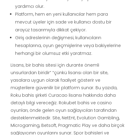
yardımcı olur.
Platform, hem en yeni kullanıcılar hem para
mevcut üyeler için sade ve kullanıcı dostu bir
arayüz tasarımıyla dikkat çekiyor.
Giriş adreslerinin değişmesi, kullanıcıların
hesaplarına, oyun geçmişlerine veya bakiyelerine
herhangi bir olumsuz etki yaratmaz.
Lisans, bir bahis sitesi için durante önemli
unsurlardan biridir” “çünkü lisansı olan bir site,
yasalara uygun olarak faaliyet gösterir ve
müşterilere güvenilir bir platform sunar. Bu yazıda,
Roku bahis şirketi Curacao lisansı hakkında daha
detaylı bilgi vereceğiz. Rokubet bahis ve casino
oyunları, önde gelen oyun sağlayıcıları tarafından
desteklenmektedir. Site, NetEnt, Evolution Gambling,
Microgaming, Betsoft, Pragmatic Play ve daha birçok
sağlayıcının oyunlarını sunar. Spor bahisleri ve