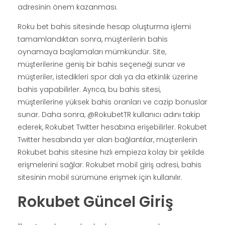
adresinin önem kazanması.
Roku bet bahis sitesinde hesap oluşturma işlemi
tamamlandıktan sonra, müşterilerin bahis
oynamaya başlamaları mümkündür. Site,
müşterilerine geniş bir bahis seçeneği sunar ve
müşteriler, istedikleri spor dalı ya da etkinlik üzerine
bahis yapabilirler. Ayrıca, bu bahis sitesi,
müşterilerine yüksek bahis oranları ve cazip bonuslar
sunar. Daha sonra, @RokubetTR kullanıcı adını takip
ederek, Rokubet Twitter hesabına erişebilirler. Rokubet
Twitter hesabında yer alan bağlantılar, müşterilerin
Rokubet bahis sitesine hızlı empieza kolay bir şekilde
erişmelerini sağlar. Rokubet mobil giriş adresi, bahis
sitesinin mobil sürümüne erişmek için kullanılır.
Rokubet Güncel Giriş