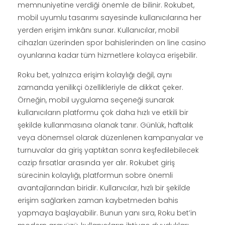
memnuniyetine verdiği önemle de bilinir. Rokubet,
mobil uyumlu tasarımı sayesinde kullanıcılarına her
yerden erişim imkânı sunar. Kullanıcılar, mobil
cihazları üzerinden spor bahislerinden on line casino
oyunlarına kadar tüm hizmetlere kolayca erişebilir.
Roku bet, yalnızca erişim kolaylığı değil, aynı
zamanda yenilikçi özellikleriyle de dikkat çeker.
Örneğin, mobil uygulama seçeneği sunarak
kullanıcıların platformu çok daha hızlı ve etkili bir
şekilde kullanmasına olanak tanır. Günlük, haftalık
veya dönemsel olarak düzenlenen kampanyalar ve
turnuvalar da giriş yaptıktan sonra keşfedilebilecek
cazip fırsatlar arasında yer alır. Rokubet giriş
sürecinin kolaylığı, platformun sobre önemli
avantajlarından biridir. Kullanıcılar, hızlı bir şekilde
erişim sağlarken zaman kaybetmeden bahis
yapmaya başlayabilir. Bunun yanı sıra, Roku bet’in