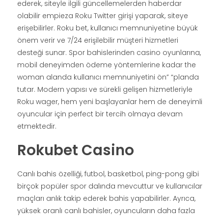
ederek, siteyle ilgili güncellemelerden haberdar
olabilir empieza Roku Twitter girişi yaparak, siteye
erişebilirler. Roku bet, kullanıcı memnuniyetine büyük
önem verir ve 7/24 erişilebilir müşteri hizmetleri
desteği sunar. Spor bahislerinden casino oyunlarına,
mobil deneyimden ödeme yöntemlerine kadar the
woman alanda kullanıcı memnuniyetini ön” “planda
tutar. Modern yapısı ve sürekli gelişen hizmetleriyle
Roku wager, hem yeni başlayanlar hem de deneyimli
oyuncular için perfect bir tercih olmaya devam
etmektedir.
Rokubet Casino
Canlı bahis özelliği, futbol, basketbol, ping-pong gibi
birçok popüler spor dalında mevcuttur ve kullanıcılar
maçları anlık takip ederek bahis yapabilirler. Ayrıca,
yüksek oranlı canlı bahisler, oyuncuların daha fazla