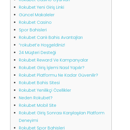
Rokubet Yeni Giriş Linki
Güncel Makaleler
Rokubet Casino
Spor Bahisleri
Rokubet Canlı Bahis Avantajları
“rokubet’e Hoşgeldiniz!
24 Müşteri Desteği
Rokubet Reward Ve Kampanyalar
Rokubet Giriş İşlemi Nasıl Yapılır?
Rokubet Platformu Ne Kadar Güvenilir?
Rokubet Bahis Sitesi
Rokubet Yenilikçi Özellikler
Neden Rokubet?
Rokubet Mobil Site
Rokubet Giriş Sonrası Karşılaşılan Platform
Deneyimi
Rokubet Spor Bahisleri