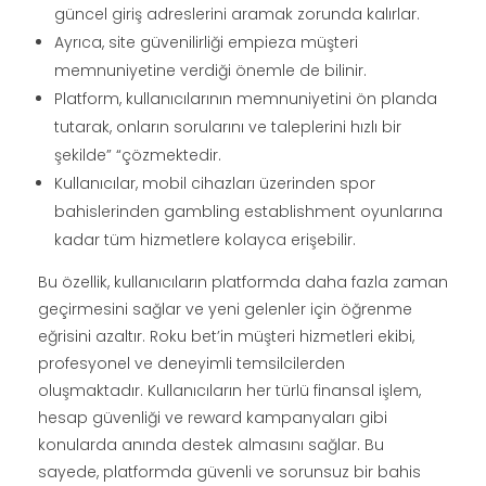
güncel giriş adreslerini aramak zorunda kalırlar.
Ayrıca, site güvenilirliği empieza müşteri
memnuniyetine verdiği önemle de bilinir.
Platform, kullanıcılarının memnuniyetini ön planda
tutarak, onların sorularını ve taleplerini hızlı bir
şekilde” “çözmektedir.
Kullanıcılar, mobil cihazları üzerinden spor
bahislerinden gambling establishment oyunlarına
kadar tüm hizmetlere kolayca erişebilir.
Bu özellik, kullanıcıların platformda daha fazla zaman
geçirmesini sağlar ve yeni gelenler için öğrenme
eğrisini azaltır. Roku bet’in müşteri hizmetleri ekibi,
profesyonel ve deneyimli temsilcilerden
oluşmaktadır. Kullanıcıların her türlü finansal işlem,
hesap güvenliği ve reward kampanyaları gibi
konularda anında destek almasını sağlar. Bu
sayede, platformda güvenli ve sorunsuz bir bahis