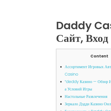
Daddy Cas
Сайт, Вход
Content
Ассортимент Игровых Ав
Casino
“deddy Казино — Обзор И
а Условий Игры
Настольные Развлечения
Зеркало Дэдди Казино Он