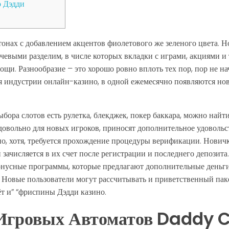
 Дэдди
 тонах с добавлением акцентов фиолетового же зеленого цвета.
чевыми разделим, в числе которых вкладки с играми, акциями 
щи. Разнообразие – это хорошо ровно вплоть тех пор, пор не на
ля индустрии онлайн-казино, в одной ежемесячно появляются н
бора слотов есть рулетка, блекджек, покер баккара, можно найти
довольно для новых игроков, приносят дополнительное удовольст
, но, хотя, требуется прохождение процедуры верификации. Нови
зачисляется в их счет после регистрации и последнего депозита
онусные программы, которые предлагают дополнительные деньг
. Новые пользователи могут рассчитывать и приветственный пак
ёт и” “фриспины Дэдди казино.
Игровых Автоматов Daddy 