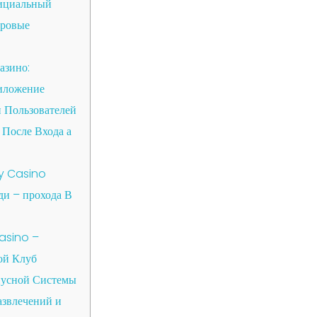
циальный
гровые
азино:
иложение
 Пользователей
После Входа а
y Casino
ди – прохода В
asino –
ой Клуб
усной Системы
азвлечений и