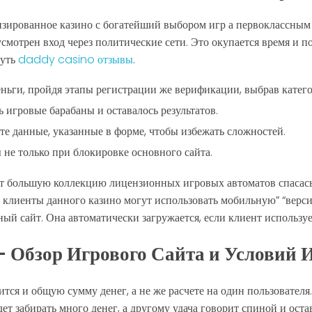
ированное казино с богатейший выбором игр а первоклассным 
смотрен вход через политические сети. Это окупается время и по
нуть
daddy casino отзывы
.
еньги, пройдя этапы регистрации же верификации, выбрав категор
 игровые барабаны и оставалось результатов.
е данные, указанные в форме, чтобы избежать сложностей.
 не только при блокировке основного сайта.
 большую коллекцию лицензионных игровых автоматов спасась 
 клиенты данного казино могут использовать мобильную” “верс
ный сайт. Она автоматически загружается, если клиент использу
 Обзор Игрового Сайта и Условий 
тся и общую сумму денег, а не же расчете на один пользовател
удет забирать много денег, а другому удача говорит спиной и ост