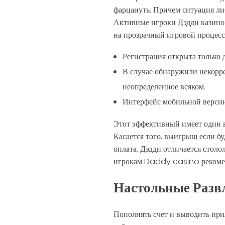
фарцануть. Причем ситуация ли
Активные игроки Дэдди казино 
на прозрачный игровой процесс
Регистрация открыта только 
В случае обнаружили некорре
неопределенное всяком.
Интерфейс мобильной версии
Этот эффективный имеет один в
Касается того, выигрыш если бу
оплата. Дэдди отличается стол
игрокам Daddy casino рекомен
Настольные Разв
Пополнять счет и выводить при