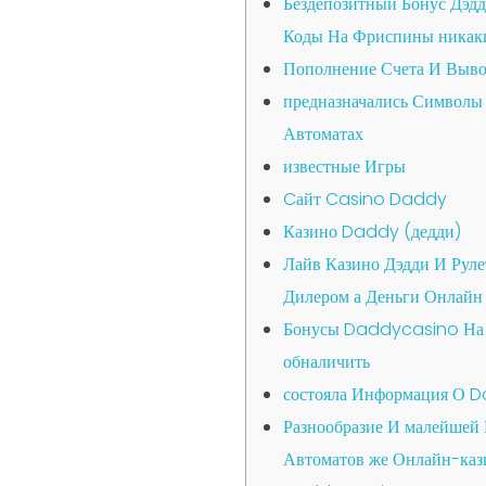
Бездепозитный Бонус Дэд
Коды На Фриспины никак
Пополнение Счета И Выв
предназначались Символы
Автоматах
известные Игры
Cайт Casino Daddy
Казино Daddy (дедди)
Лайв Казино Дэдди И Рулет
Дилером а Деньги Онлайн
Бонусы Daddycasino На
обналичить
состояла Информация О 
Разнообразие И малейшей
Автоматов же Онлайн-каз