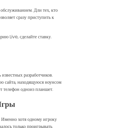
обслуживанием. Дли тех, кто
зволяет сразу приступить к
ию Live, сделайте ставку.
известных разработчиков.
ию сайта, находящуюся ноунсом
ет телефон одноиз планшет.
Игры
я. Именно хотя одному игроку
авалось только проигрывать