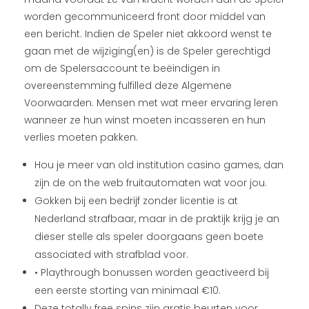
worden gecommuniceerd front door middel van
een bericht. Indien de Speler niet akkoord wenst te
gaan met de wijziging(en) is de Speler gerechtigd
om de Spelersaccount te beëindigen in
overeenstemming fulfilled deze Algemene
Voorwaarden. Mensen met wat meer ervaring leren
wanneer ze hun winst moeten incasseren en hun
verlies moeten pakken.
Hou je meer van old institution casino games, dan
zijn de on the web fruitautomaten wat voor jou.
Gokken bij een bedrijf zonder licentie is at
Nederland strafbaar, maar in de praktijk krijg je an
dieser stelle als speler doorgaans geen boete
associated with strafblad voor.
• Playthrough bonussen worden geactiveerd bij
een eerste storting van minimaal €10.
Deze totally free spins zijn gratis beurten voor