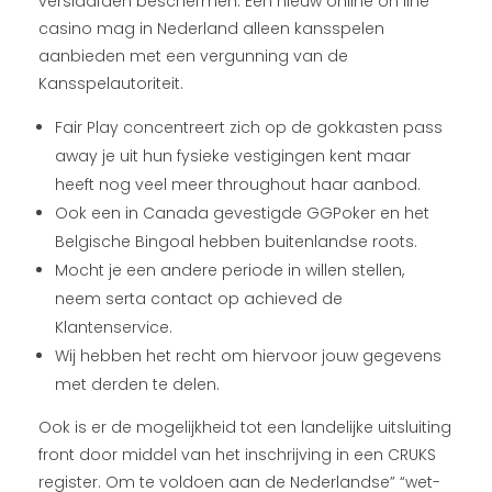
verslaafden beschermen. Een nieuw online on line
casino mag in Nederland alleen kansspelen
aanbieden met een vergunning van de
Kansspelautoriteit.
Fair Play concentreert zich op de gokkasten pass
away je uit hun fysieke vestigingen kent maar
heeft nog veel meer throughout haar aanbod.
Ook een in Canada gevestigde GGPoker en het
Belgische Bingoal hebben buitenlandse roots.
Mocht je een andere periode in willen stellen,
neem serta contact op achieved de
Klantenservice.
Wij hebben het recht om hiervoor jouw gegevens
met derden te delen.
Ook is er de mogelijkheid tot een landelijke uitsluiting
front door middel van het inschrijving in een CRUKS
register. Om te voldoen aan de Nederlandse” “wet-