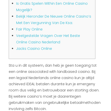
Is Gratis Spelen Within Een Online Casino
Mogelijk?
Bekijk Hieronder De Nieuwe Online Casino’s
Met Een Vergunning Van De Ksa:
Fair Play Online
Veelgestelde Vragen Over Het Beste
Online Casino Nederland
Jacks Casino Online
Sta u in dit systeem, dan heb je geen toegang tot
een online associated with landbased casino. Bij
een legaal Nederlands online casino kun je altijd
achieved iDEAL betalen durante kun je emergeny
room dus veilig en betrouwbaar een storting doen.
Bij weitere casino’s moet je daarentegen
gebruikmaken van ongebruikelijke betaalmethoden
involving zelfs Bitcoin.