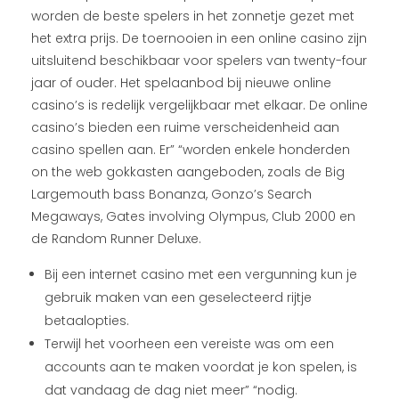
worden de beste spelers in het zonnetje gezet met
het extra prijs. De toernooien in een online casino zijn
uitsluitend beschikbaar voor spelers van twenty-four
jaar of ouder. Het spelaanbod bij nieuwe online
casino’s is redelijk vergelijkbaar met elkaar. De online
casino’s bieden een ruime verscheidenheid aan
casino spellen aan. Er” “worden enkele honderden
on the web gokkasten aangeboden, zoals de Big
Largemouth bass Bonanza, Gonzo’s Search
Megaways, Gates involving Olympus, Club 2000 en
de Random Runner Deluxe.
Bij een internet casino met een vergunning kun je
gebruik maken van een geselecteerd rijtje
betaalopties.
Terwijl het voorheen een vereiste was om een
accounts aan te maken voordat je kon spelen, is
dat vandaag de dag niet meer” “nodig.