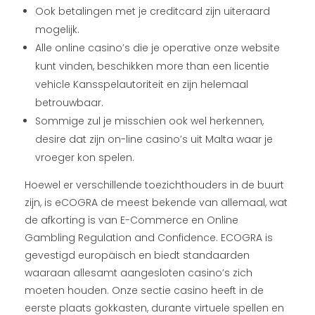
Ook betalingen met je creditcard zijn uiteraard
mogelijk.
Alle online casino’s die je operative onze website
kunt vinden, beschikken more than een licentie
vehicle Kansspelautoriteit en zijn helemaal
betrouwbaar.
Sommige zul je misschien ook wel herkennen,
desire dat zijn on-line casino’s uit Malta waar je
vroeger kon spelen.
Hoewel er verschillende toezichthouders in de buurt
zijn, is eCOGRA de meest bekende van allemaal, wat
de afkorting is van E-Commerce en Online
Gambling Regulation and Confidence. ECOGRA is
gevestigd europäisch en biedt standaarden
waaraan allesamt aangesloten casino’s zich
moeten houden. Onze sectie casino heeft in de
eerste plaats gokkasten, durante virtuele spellen en