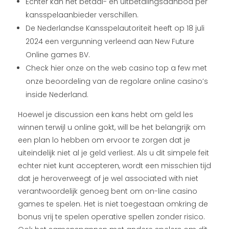
Echter kan het betaal- en uitbetalingsaanbod per
kansspelaanbieder verschillen.
De Nederlandse Kansspelautoriteit heeft op 18 juli
2024 een vergunning verleend aan New Future
Online games BV.
Check hier onze on the web casino top a few met
onze beoordeling van de regolare online casino’s
inside Nederland.
Hoewel je discussion een kans hebt om geld les
winnen terwijl u online gokt, will be het belangrijk om
een ​​plan lo hebben om ervoor te zorgen dat je
uiteindelijk niet al je geld verliest. Als u dit simpele feit
echter niet kunt accepteren, wordt een misschien tijd
dat je heroverweegt of je wel associated with niet
verantwoordelijk genoeg bent om on-line casino
games te spelen. Het is niet toegestaan omkring de
bonus vrij te spelen operative spellen zonder risico.