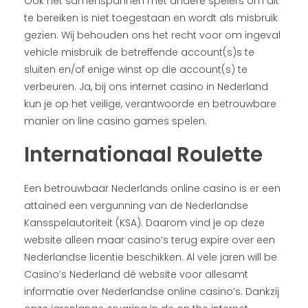
Ook het samenspannen met andere spelers om dit
te bereiken is niet toegestaan en wordt als misbruik
gezien. Wij behouden ons het recht voor om ingeval
vehicle misbruik de betreffende account(s)s te
sluiten en/of enige winst op die account(s) te
verbeuren. Ja, bij ons internet casino in Nederland
kun je op het veilige, verantwoorde en betrouwbare
manier on line casino games spelen.
Internationaal Roulette
Een betrouwbaar Nederlands online casino is er een
attained een vergunning van de Nederlandse
Kansspelautoriteit (KSA). Daarom vind je op deze
website alleen maar casino’s terug expire over een
Nederlandse licentie beschikken. Al vele jaren will be
Casino’s Nederland dé website voor allesamt
informatie over Nederlandse online casino’s. Dankzij