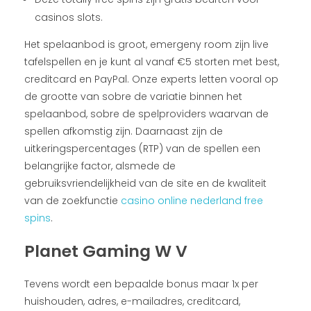
casinos slots.
Het spelaanbod is groot, emergeny room zijn live
tafelspellen en je kunt al vanaf €5 storten met best,
creditcard en PayPal. Onze experts letten vooral op
de grootte van sobre de variatie binnen het
spelaanbod, sobre de spelproviders waarvan de
spellen afkomstig zijn. Daarnaast zijn de
uitkeringspercentages (RTP) van de spellen een
belangrijke factor, alsmede de
gebruiksvriendelijkheid van de site en de kwaliteit
van de zoekfunctie
casino online nederland free
spins
.
Planet Gaming W V
Tevens wordt een bepaalde bonus maar 1x per
huishouden, adres, e-mailadres, creditcard,