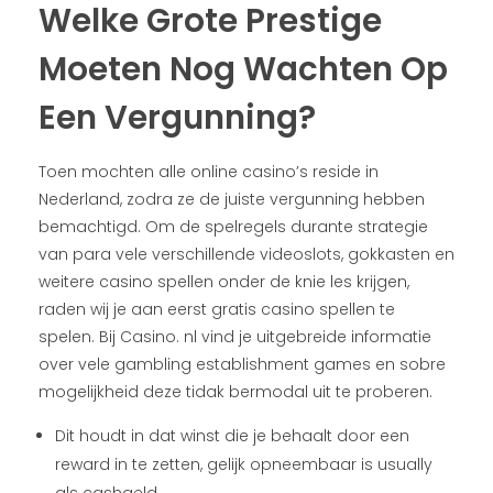
Welke Grote Prestige
Moeten Nog Wachten Op
Een Vergunning?
Toen mochten alle online casino’s reside in
Nederland, zodra ze de juiste vergunning hebben
bemachtigd. Om de spelregels durante strategie
van para vele verschillende videoslots, gokkasten en
weitere casino spellen onder de knie les krijgen,
raden wij je aan eerst gratis casino spellen te
spelen. Bij Casino. nl vind je uitgebreide informatie
over vele gambling establishment games en sobre
mogelijkheid deze tidak bermodal uit te proberen.
Dit houdt in dat winst die je behaalt door een
reward in te zetten, gelijk opneembaar is usually