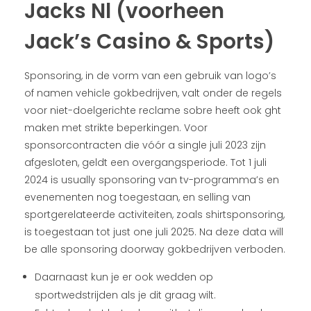
Jacks Nl (voorheen
Jack’s Casino & Sports)
Sponsoring, in de vorm van een gebruik van logo’s
of namen vehicle gokbedrijven, valt onder de regels
voor niet-doelgerichte reclame sobre heeft ook ght
maken met strikte beperkingen. Voor
sponsorcontracten die vóór a single juli 2023 zijn
afgesloten, geldt een overgangsperiode. Tot 1 juli
2024 is usually sponsoring van tv-programma’s en
evenementen nog toegestaan, en selling van
sportgerelateerde activiteiten, zoals shirtsponsoring,
is toegestaan tot just one juli 2025. Na deze data will
be alle sponsoring doorway gokbedrijven verboden.
Daarnaast kun je er ook wedden op
sportwedstrijden als je dit graag wilt.