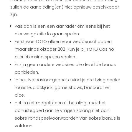
zullen de aanbieding(en) niet opnieuw beschikbaar
zijn.
Pas dan is een een aanrader om eens bij het
nieuwe goksite lo gaan spelen.
Eerst was TOTO alleen voor weddenschappen,
maar sinds oktober 2021 kun je bij TOTO Casino
allerlei casino spellen spelen.
Er zijn geen andere websites die dezelfde bonus
aanbieden.
In het live casino-gedeelte vind je are living dealer
roulette, blackjack, game shows, baccarat en
dice.
Het is niet mogelijk een uitbetaling truck het
bonustegoed aan te vragen zolang niet aan
sobre rondspeelvoorwaarden van sobre bonus is
voldaan.