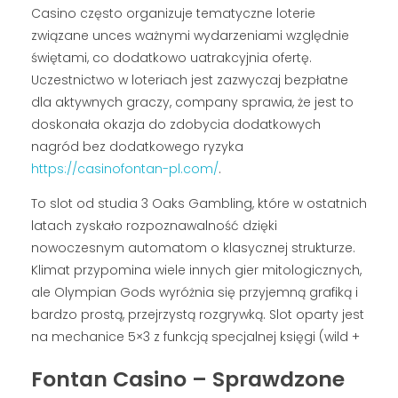
Casino często organizuje tematyczne loterie
związane unces ważnymi wydarzeniami względnie
świętami, co dodatkowo uatrakcyjnia ofertę.
Uczestnictwo w loteriach jest zazwyczaj bezpłatne
dla aktywnych graczy, company sprawia, że jest to
doskonała okazja do zdobycia dodatkowych
nagród bez dodatkowego ryzyka
https://casinofontan-pl.com/
.
To slot od studia 3 Oaks Gambling, które w ostatnich
latach zyskało rozpoznawalność dzięki
nowoczesnym automatom o klasycznej strukturze.
Klimat przypomina wiele innych gier mitologicznych,
ale Olympian Gods wyróżnia się przyjemną grafiką i
bardzo prostą, przejrzystą rozgrywką. Slot oparty jest
na mechanice 5×3 z funkcją specjalnej księgi (wild +
Fontan Casino – Sprawdzone