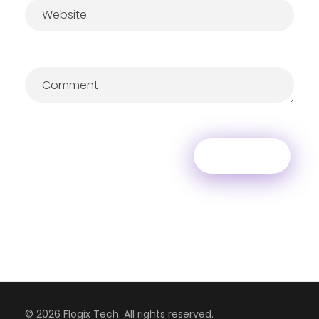
© 2026 Flogix Tech. All rights reserved.