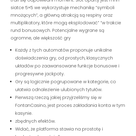
trafi się odpowiedni moment. Slot oparty jest mhh
siatce 5×5 we wykorzystuje mechanikę “symboli
mnożących”, a główną atrakcją są respiny oraz
multiplikatory, które mogą eksplodować” “w trakcie
rund bonusowych. Potencjalne wygrane są
ogromne, ale większość gry
Każdy z tych automatów proponuje unikalne
doświadczenia gry, od prostych, klasycznych
układów po zaawansowane funkcje bonusowe i
progresywne jackpoty.
Gry są logicznie pogrupowane w kategorie, co
ułatwia odnalezienie ulubionych tytułów.
Pierwszą rzeczą, jakiej przyjrzeliśmy się w
FontanCasino, jest proces zakładania konta w tym
kasynie.
zbędnych efektów.
Widać, że platforma stawia na prostotę i