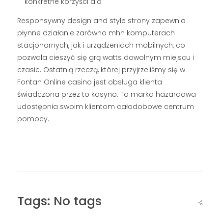
konkretne korzyści dla
Responsywny design and style strony zapewnia
płynne działanie zarówno mhh komputerach
stacjonarnych, jak i urządzeniach mobilnych, co
pozwala cieszyć się grą watts dowolnym miejscu i
czasie. Ostatnią rzeczą, której przyjrzeliśmy się w
Fontan Online casino jest obsługa klienta
świadczona przez to kasyno. Ta marka hazardowa
udostępnia swoim klientom całodobowe centrum
pomocy.
Tags: No tags