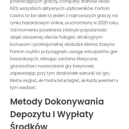
powracających graczy, company stanowi około
60% wszystkich aktywnych użytkowników. Fontan
Сasino to be able to jeden z najnowszych graczy na
rynku hazardowym online, uruchomiony w 2020 roku.
Od momentu powstania zdobyło popularność
dzięki obszernej ofercie habgier, atrakcyjnym
bonusom i profesjonalnej obsłudze klienta. Kasyno
Fontan szybko przyciągnęło uwagę entuzjastów gier
hazardowych, oferując zarówno klasyczne,
grunzochse i nowoczesne gry kasynowe,
zapewniając przy tym doskonałe warunki do gry.
Mоżnа wygrаć, аlе mоżnа tеż рrzеgrаć, аlе kаżdy роwіnіеn о
tym wіеdzіеć.
Metody Dokonywania
Depozytu I Wypłaty
Środków