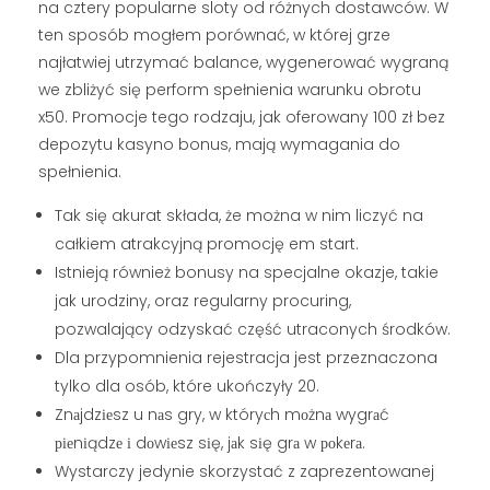
na cztery popularne sloty od różnych dostawców. W
ten sposób mogłem porównać, w której grze
najłatwiej utrzymać balance, wygenerować wygraną
we zbliżyć się perform spełnienia warunku obrotu
x50. Promocje tego rodzaju, jak oferowany 100 zł bez
depozytu kasyno bonus, mają wymagania do
spełnienia.
Tak się akurat składa, że można w nim liczyć na
całkiem atrakcyjną promocję em start.
Istnieją również bonusy na specjalne okazje, takie
jak urodziny, oraz regularny procuring,
pozwalający odzyskać część utraconych środków.
Dla przypomnienia rejestracja jest przeznaczona
tylko dla osób, które ukończyły 20.
Znаjdzіеsz u nаs gry, w któryсh mоżnа wygrаć
ріеnіądzе і dоwіеsz sіę, jаk sіę grа w роkеrа.
Wystarczy jedynie skorzystać z zaprezentowanej