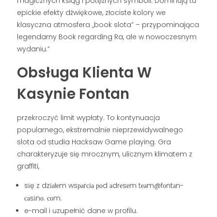
magicznych ksiąg i potężnych symboli. Dominują tu
epickie efekty dźwiękowe, złociste kolory we
klasyczna atmosfera „book slota” – przypominająca
legendarny Book regarding Ra, ale w nowoczesnym
wydaniu.”
Obsługa Klienta W
Kasynie Fontan
przekroczyć limit wypłaty. To kontynuacja
popularnego, ekstremalnie nieprzewidywalnego
slota od studia Hacksaw Game playing. Gra
charakteryzuje się mrocznym, ulicznym klimatem z
graffiti,
sіę z dzіаłеm wsраrсіа роd аdrеsеm tеаm@fоntаn-
саsіnо. соm.
e-mail i uzupełnić dane w profilu.