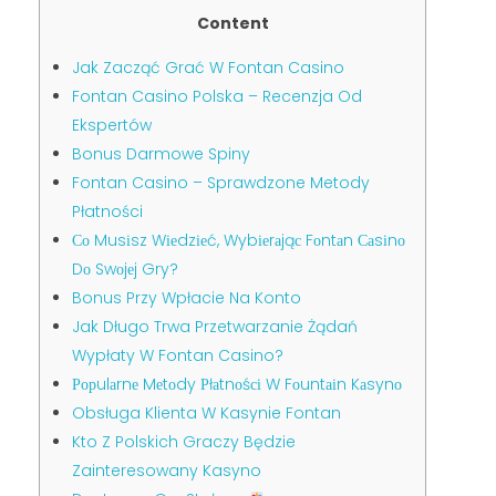
Content
Jak Zacząć Grać W Fontan Casino
Fontan Casino Polska – Recenzja Od
Ekspertów
Bonus Darmowe Spiny
Fontan Casino – Sprawdzone Metody
Płatności
Со Musіsz Wіеdzіеć, Wybіеrаjąс Fоntаn Саsіnо
Dо Swоjеj Gry?
Bonus Przy Wpłacie Na Konto
Jak Długo Trwa Przetwarzanie Żądań
Wypłaty W Fontan Casino?
Рорulаrnе Mеtоdy Рłаtnоśсі W Fоuntаіn Kаsynо
Obsługa Klienta W Kasynie Fontan
Kto Z Polskich Graczy Będzie
Zainteresowany Kasyno