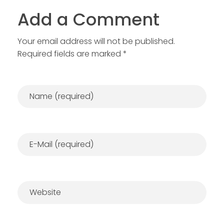
Add a Comment
Your email address will not be published.
Required fields are marked *