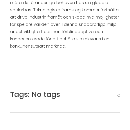
möta de föränderliga behoven hos sin globala
spelarbas. Teknologiska framsteg kommer fortsätta
att driva industrin framåt och skapa nya möjligheter
för spelare världen över. I denna snabbrörliga miljö
är det viktigt att casinon förblir adaptiva och
kundorienterade för att behålla sin relevans i en
konkurrensutsatt marknad.
Tags: No tags