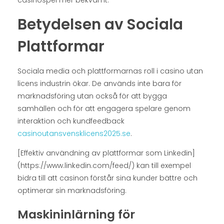
Betydelsen av Sociala
Plattformar
Sociala media och plattformarnas roll i casino utan
licens industrin ökar. De används inte bara för
marknadsföring utan också för att bygga
samhällen och för att engagera spelare genom
interaktion och kundfeedback
casinoutansvensklicens2025.se
.
[Effektiv användning av plattformar som Linkedin]
(https://www.linkedin.com/feed/) kan till exempel
bidra till att casinon förstår sina kunder bättre och
optimerar sin marknadsföring.
Maskininlärning för