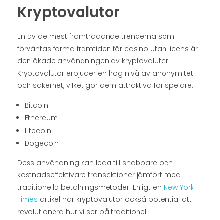
Kryptovalutor
En av de mest framträdande trenderna som
förväntas forma framtiden för casino utan licens är
den ökade användningen av kryptovalutor.
Kryptovalutor erbjuder en hög nivå av anonymitet
och säkerhet, vilket gör dem attraktiva för spelare.
Bitcoin
Ethereum
Litecoin
Dogecoin
Dess användning kan leda till snabbare och
kostnadseffektivare transaktioner jämfört med
traditionella betalningsmetoder. Enligt en
New York
Times
artikel har kryptovalutor också potential att
revolutionera hur vi ser på traditionell