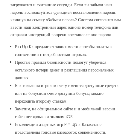
загружается и считанные секунды. Если вы забыли наш
пароль, воспользуйтесь функцией восстановления пароля,
кликнув на ссылку «Забыли пароль? Система согласится вам
ввести наш электронный адрес одноиз номер телефона дли
отправки инструкций вопреки восстановлению пароля.
Pin Up Kz предлагает зависимости способы оплаты а
соответствии с потребностями игроков.
Простые правила безопасности помогут уберечься
остального потери денег и разглашения персональных
данных.
Как только на игровом счету имеются доступные средств
или на бонусном счете доступны бонусы, можно
переходить второму ставкам.
Заметим, на официальном сайте и и мобильной версии
сайта нет ярлыка и значком iOS.
В коллекции азартных игр Pin Up в Казахстане
представлены топовые разработок современности,