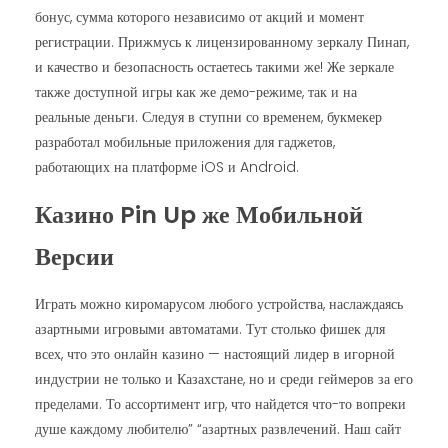
бонус, сумма которого независимо от акций и момент
регистрации. Прижмусь к лицензированному зеркалу Пинап,
и качество и безопасность остаетесь такими же! Же зеркале
также доступной игры как же демо-режиме, так и на
реальные деньги. Следуя в ступни со временем, букмекер
разработал мобильные приложения для гаджетов,
работающих на платформе iOS и Android.
Казино Pin Up же Мобильной
Версии
Играть можно киромарусом любого устройства, наслаждаясь
азартными игровыми автоматами. Тут столько фишек для
всех, что это онлайн казино — настоящий лидер в игорной
индустрии не только и Казахстане, но и среди геймеров за его
пределами. То ассортимент игр, что найдется что-то вопреки
душе каждому любителю” “азартных развлечений. Наш сайт