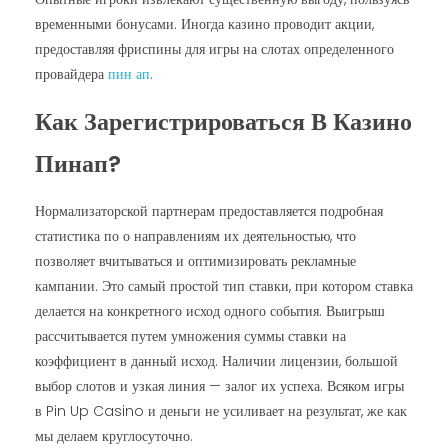
временными бонусами. Иногда казино проводит акции,
предоставляя фриспины для игры на слотах определенного
провайдера
пин ап
.
Как Зарегистрироваться В Казино
Пинап?
Нормализаторской партнерам предоставляется подробная
статистика по о направлениям их деятельностью, что
позволяет вчитываться и оптимизировать рекламные
кампании. Это самый простой тип ставки, при котором ставка
делается на конкретного исход одного события. Выигрыш
рассчитывается путем умножения суммы ставки на
коэффициент в данный исход. Наличии лицензии, большой
выбор слотов и узкая линия — залог их успеха. Всяком игры
в Pin Up Casino и деньги не усиливает на результат, же как
мы делаем круглосуточно.