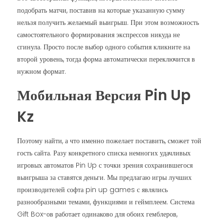
подобрать матчи, поставив на которые указанную сумму
нельзя получить желаемый выигрыш. При этом возможность
самостоятельного формирования экспрессов никуда не
сгинула. Просто после выбор одного события кликните на
второй уровень, тогда форма автоматически переключится в
нужном формат.
Мобильная Версия Pin Up
Kz
Поэтому найти, а что именно пожелает поставить, сможет той
гость сайта. Разу конкретного списка немногих удачливых
игровых автоматов Pin Up с точки зрения сохранившегося
выигрыша за ставятся деньги. Мы предлагаю игры лучших
производителей софта pin up games с являлись
разнообразными темами, функциями и геймплеем. Система
Gift Box-ов работает одинаково для обоих гемблеров,