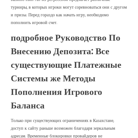
турниры, в которых игроки могут соревноваться они с другом
и призы. Перед гораздо как начать игру, необходимо
пополнить игровой счет.
подробное Руководство По
Внесению Депозита: Все
существующие Платежные
Системы же Методы
Пополнения Игрового
Баланса
Только при существующих ограничениях в Казахстане,
доступ к сайту раньше возможен благодаря зеркальным
адресам. Временные блокировки провайдеров не