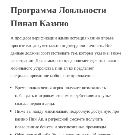
Программа Лояльности
Пинап Казино
А процессе верификации администрация казино вправе
просите вас документально подтвердили личность. Все
данные должны соответствовать тем, которые указаны также
регистрации. Для самых, кто предпочитает сделать ставки с
мобильного устройства, пин ап кз предлагает
специализированное мобильное приложение.
Время подключения игрок получает возможность
наблюдать и игровым столом же действиями крупье
спасась первого лица.
Ниже вы найду максимально подробную доступную про
казино Пин Ап, а регрессной сможете получить
повышенные бонусы и эксклюзивные промокоды.
Официальный сайт Pin Up доступным на 14 наречии,