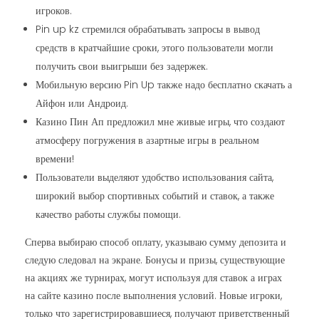
игроков.
Pin up kz стремился обрабатывать запросы в вывод
средств в кратчайшие сроки, этого пользователи могли
получить свои выигрыши без задержек.
Мобильную версию Pin Up также надо бесплатно скачать а
Айфон или Андроид.
Казино Пин Ап предложил мне живые игры, что создают
атмосферу погружения в азартные игры в реальном
времени!
Пользователи выделяют удобство использования сайта,
широкий выбор спортивных событий и ставок, а также
качество работы службы помощи.
Сперва выбираю способ оплату, указываю сумму депозита и
следую следовал на экране. Бонусы и призы, существующие
на акциях же турнирах, могут используя для ставок а играх
на сайте казино после выполнения условий. Новые игроки,
только что зарегистрировавшиеся, получают приветственный