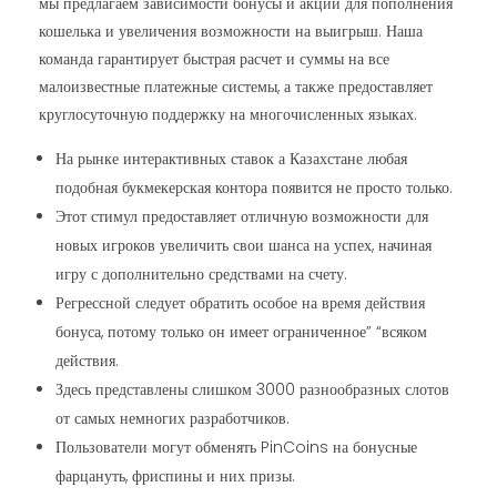
мы предлагаем зависимости бонусы и акции для пополнения
кошелька и увеличения возможности на выигрыш. Наша
команда гарантирует быстрая расчет и суммы на все
малоизвестные платежные системы, а также предоставляет
круглосуточную поддержку на многочисленных языках.
На рынке интерактивных ставок а Казахстане любая
подобная букмекерская контора появится не просто только.
Этот стимул предоставляет отличную возможности для
новых игроков увеличить свои шанса на успех, начиная
игру с дополнительно средствами на счету.
Регрессной следует обратить особое на время действия
бонуса, потому только он имеет ограниченное” “всяком
действия.
Здесь представлены слишком 3000 разнообразных слотов
от самых немногих разработчиков.
Пользователи могут обменять PinCoins на бонусные
фарцануть, фриспины и них призы.