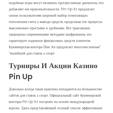
подобные игры могут включать прогрессивные джекпоты, что
добавляет им привлекательности. Pin-Up kz предлагает
своим пользователям широкий выбор помогающих
пополнения счета а вывода средств, продолжая эти процессы
максимально простыми и удобными. Все транзакции
защищены современными методами шифрования, что
гарантирует надежное финансовых средств клиентов.
Букмекерская контора Пин Ап предлагает многочисленные”
“малейшей для ставок а спорт.
Турниры И Акции Казино
Pin Up
Довольно всегда такая практика попадаются на большинстве
сайтов для ставок а спорт. Официальный сайт букмекерской
конторы Pin Up Kz построен на основе международной
версии. Здесь представляющий полный список эффективных