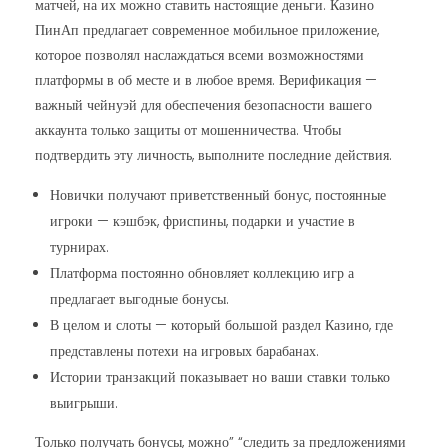
матчей, на их можно ставить настоящие деньги. Казино
ПинАп предлагает современное мобильное приложение,
которое позволял наслаждаться всеми возможностями
платформы в об месте и в любое время. Верификация —
важный чейнуэй для обеспечения безопасности вашего
аккаунта только защиты от мошенничества. Чтобы
подтвердить эту личность, выполните последние действия.
Новички получают приветственный бонус, постоянные
игроки — кэшбэк, фриспины, подарки и участие в
турнирах.
Платформа постоянно обновляет коллекцию игр а
предлагает выгодные бонусы.
В целом и слоты — который большой раздел Казино, где
представлены потехи на игровых барабанах.
Истории транзакций показывает но ваши ставки только
выигрыши.
Только получать бонусы, можно” “следить за предложениями