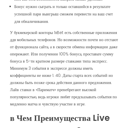
Бонус нужно сыграть и только оставшийся в результате
успешной пари выигрыш сможем перевести на ваш счет
для обналичивания.
У букмекерской конторы 1xBet есть собственные приложения
ддя мобильных телефонов. Но возможности почти но отстают
от функционала сайта, а в скорости обмена информации даже
опережают. Или получении 100% бонуса, проставьте сумму
бонуса в 5-ти кратном размере ставками типа экспресс.
Минимум 3 события в экспрессе должны иметь
коэффициенты не ниже 1. 40. Даты старта всех событий но
должны быть позже срока действия данного предложения.
Лайв ставки в «Париматч» пренебрегают высокой
популярностью, ведь игроки любят предсказывать события по
медленно матча и чувствую участие в игре.
в Чем Преимущества Live