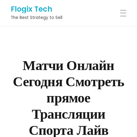
Flogix Tech
The Best Strategy to Sell
HOME
Матчи Онлайн
ABOUT
Сегодня Смотреть
SERVICES
прямое
Трансляции
PROJECTS
Спорта Лайв
BLOG