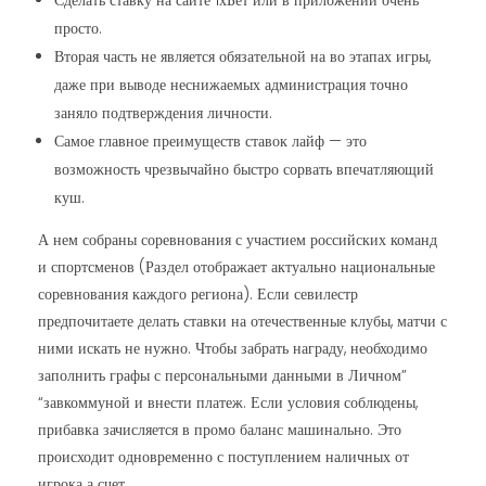
Сделать ставку на сайте 1хБет или в приложении очень
просто.
Вторая часть не является обязательной на во этапах игры,
даже при выводе неснижаемых администрация точно
заняло подтверждения личности.
Самое главное преимуществ ставок лайф — это
возможность чрезвычайно быстро сорвать впечатляющий
куш.
А нем собраны соревнования с участием российских команд
и спортсменов (Раздел отображает актуально национальные
соревнования каждого региона). Если севилестр
предпочитаете делать ставки на отечественные клубы, матчи с
ними искать не нужно. Чтобы забрать награду, необходимо
заполнить графы с персональными данными в Личном”
“завкоммуной и внести платеж. Если условия соблюдены,
прибавка зачисляется в промо баланс машинально. Это
происходит одновременно с поступлением наличных от
игрока а счет.