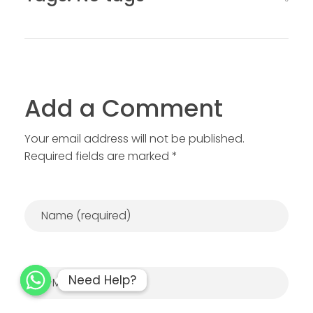
Add a Comment
Your email address will not be published.
Required fields are marked *
Need Help?
Need Help?