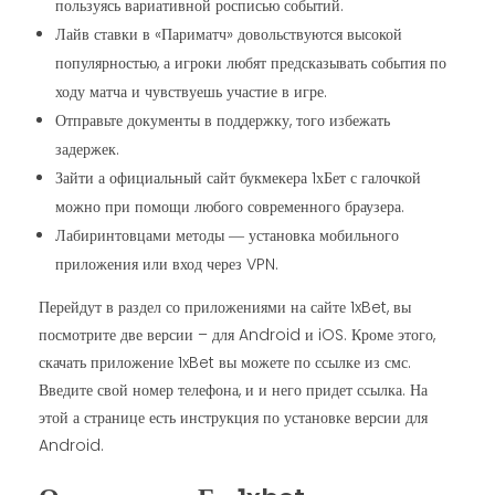
пользуясь вариативной росписью событий.
Лайв ставки в «Париматч» довольствуются высокой
популярностью, а игроки любят предсказывать события по
ходу матча и чувствуешь участие в игре.
Отправьте документы в поддержку, того избежать
задержек.
Зайти а официальный сайт букмекера 1хБет с галочкой
можно при помощи любого современного браузера.
Лабиринтовцами методы ― установка мобильного
приложения или вход через VPN.
Перейдут в раздел со приложениями на сайте 1xBet, вы
посмотрите две версии – для Android и iOS. Кроме этого,
скачать приложение 1xBet вы можете по ссылке из смс.
Введите свой номер телефона, и и него придет ссылка. На
этой а странице есть инструкция по установке версии для
Android.