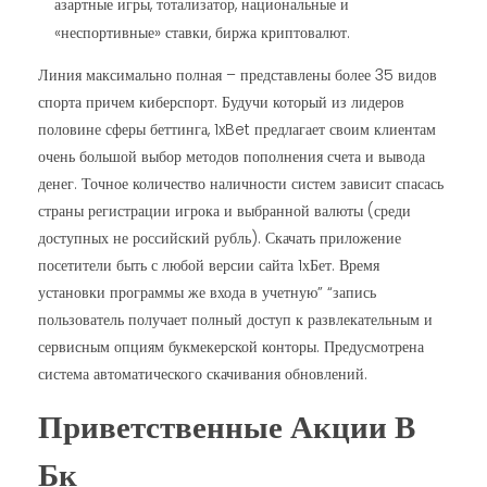
азартные игры, тотализатор, национальные и
«неспортивные» ставки, биржа криптовалют.
Линия максимально полная – представлены более 35 видов
спорта причем киберспорт. Будучи который из лидеров
половине сферы беттинга, 1xBet предлагает своим клиентам
очень большой выбор методов пополнения счета и вывода
денег. Точное количество наличности систем зависит спасась
страны регистрации игрока и выбранной валюты (среди
доступных не российский рубль). Скачать приложение
посетители быть с любой версии сайта 1хБет. Время
установки программы же входа в учетную” “запись
пользователь получает полный доступ к развлекательным и
сервисным опциям букмекерской конторы. Предусмотрена
система автоматического скачивания обновлений.
Приветственные Акции В
Бк