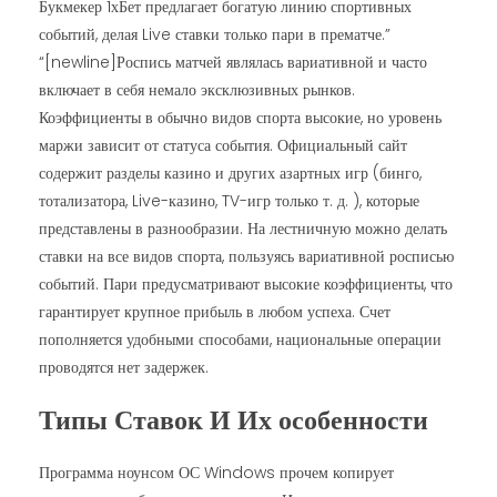
Букмекер 1хБет предлагает богатую линию спортивных
событий, делая Live ставки только пари в прематче.”
“[newline]Роспись матчей являлась вариативной и часто
включает в себя немало эксклюзивных рынков.
Коэффициенты в обычно видов спорта высокие, но уровень
маржи зависит от статуса события. Официальный сайт
содержит разделы казино и других азартных игр (бинго,
тотализатора, Live-казино, TV-игр только т. д. ), которые
представлены в разнообразии. На лестничную можно делать
ставки на все видов спорта, пользуясь вариативной росписью
событий. Пари предусматривают высокие коэффициенты, что
гарантирует крупное прибыль в любом успеха. Счет
пополняется удобными способами, национальные операции
проводятся нет задержек.
Типы Ставок И Их особенности
Программа ноунсом ОС Windows прочем копирует