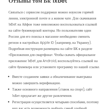
Отзывы том Бк 1xbet
Связаться с сервисом поддержки можно ноунсом горячей
линии, электронной почте и а живом чате. Дли скачивания
1xBet на Айфон тоже невозможно воспользоваться ссылкой
на сайте букмекерской конторы. Но пользователям один
России для его поиска в магазине необходимо сменить
регион в настройках Apple ID (например, на Украину).
Подробная инструкция размещена на сайте БК в разделе
«Приложения для смартфона». Чтобы скачать официальное
приложение 1xBet для Android, воспользуйтесь ссылкой на
сайте букмекера или установите программу по нашей ссылке.
Вместе созданием заявки а обналичивание выигрыша
можно завершить верификацию.
Также основного направления (ставок на спорт), сайт
1хБет предлагает же другие развлечения.
Регистрация осуществляется четырьмя способами, поэтому
них вас есть возможность выбрать самый удобный.