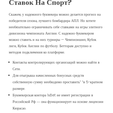
Ставок На Спорт?
Скажем, у надежного букмекера можно делается прогноз на
победителя сезона, лучшего бомбардира АПЛ. Но хотите
необязательно ограничивать себе ставками на игры элитного
дивизиона чемпионата Англии. С надежно букмекером
можно ставить и на них турниры — Чемпионшип, Кубок
лиги, Кубок Англии по футболу. Бетторам доступно и
методов подключения ко платформе.
Контакты контролирующих организаций можно найти в
Сети.
Для отыгрыша начисленных бонусных средств
собственную сумму необходимо проставить” “в 5-кратном
размере.
Букмекерская контора 1хBet не имеет регистрации в
Российской Рф ― она функционирует на основе лицензии
Кюрасао.