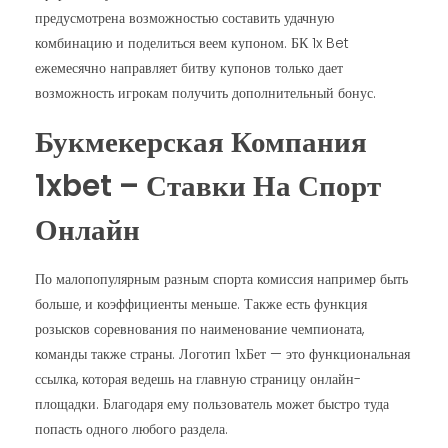
предусмотрена возможностью составить удачную
комбинацию и поделиться веем купоном. БК 1x Bet
ежемесячно направляет битву купонов только дает
возможность игрокам получить дополнительный бонус.
Букмекерская Компания
1xbet – Ставки На Спорт
Онлайн
По малопопулярным разным спорта комиссия например быть
больше, и коэффициенты меньше. Также есть функция
розысков соревнования по наименование чемпионата,
команды также страны. Логотип 1хБет — это функциональная
ссылка, которая ведешь на главную страницу онлайн-
площадки. Благодаря ему пользователь может быстро туда
попасть одного любого раздела.