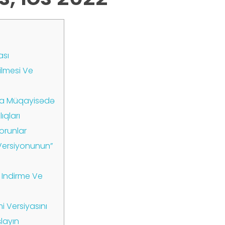
ası
ilmesi Ve
rla Müqayisədə
ıqları
Sorunlar
 Versiyonunun”
 Indirme Ve
i Versiyasını
layın