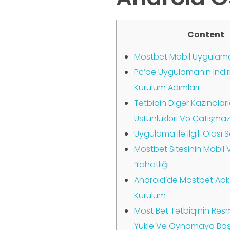
Content
Mostbet Mobil Uygulam
Pc’de Uygulamanın Indir
Kurulum Adımları
Tətbiqin Digər Kazinola
Üstünlükləri Və Çatışmazl
Uygulama Ile Ilgili Olası 
Mostbet Sitesinin Mobil
“rahatlığı
Android’de Mostbet Apk
Kurulum
Most Bet Tətbiqinin Rəsm
Yukle Və Oynamaya Baş