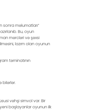
dən sonra məlumatları”
azırlanıb. Bu, oyun
idman mərcləri və şəxsi
rilməsini, lazım olan oyunun
qram təminatının
bilərlər.
usi vəhşi simvol var. Bir
yeni başlayanlar oyunun ilk