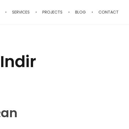
SERVICES
PROJECTS
BLOG
CONTACT
Indir
сan