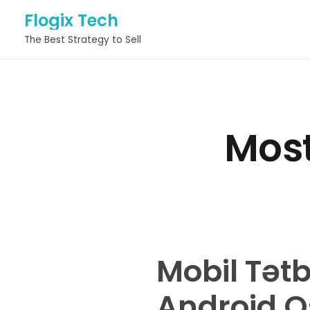
Flogix Tech
The Best Strategy to Sell
Most
Mobil Tət
Android Os