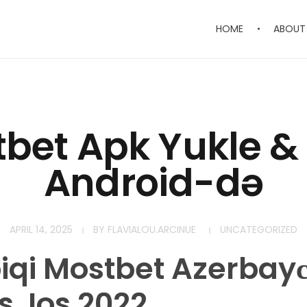
HOME
ABOUT
bet Apk Yukle & 
Android-də
APRIL 14, 2025
BY
FLAVIALOU.ARCINUE
UNCATEGORIZED
biqi Mostbet Azerbay
, Ios 2022