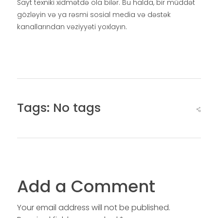
Sayt texniki xidmətdə ola bilər. Bu halda, bir müddət
gözləyin və ya rəsmi sosial media və dəstək
kanallarından vəziyyəti yoxlayın.
Tags: No tags
Add a Comment
Your email address will not be published.