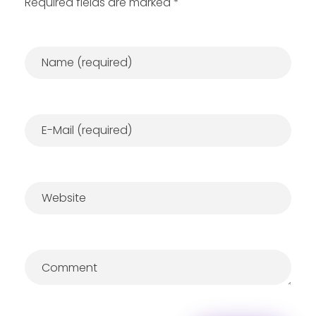
Required fields are marked *