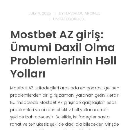
JULY 4, 2025
BY
FLAVIALOU.ARCINUE
UNCATEGORIZED
CONTACT
Mostbet AZ giriş:
Ümumi Daxil Olma
Problemlərinin Həll
Yolları
Mostbet AZ istifadəçiləri arasında ən çox rast gəlinən
problemlərdən biri giriş zamanı yaranan çətinliklərdir.
Bu məqalədə Mostbet AZ girişində qarşılaşılan əsas
problemləri və onların effektiv həll yollarını ətraflı
şəkildə izah edəcəyik. Beləliklə, istifadəçilər sayta
rahat və təhlükəsiz şəkildə daxil ola biləcəklər. Girişdə