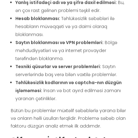
Yanlış istifadəçi adı və ya şifrə daxil edilməsi:
Bu,
ən çox rast gəlinən problemi təşkil edir.
Hesab bloklanması:
Təhlükəsizlik səbəbləri ilə
hesabların müvəqqəti və ya daimi olaraq
bloklanması.
Saytın bloklanması və VPN problemləri:
Bölgə
məhdudiyyətləri və ya internet provayder
tərəfindən bloklanma.
Texniki qüsurlar və server problemləri:
Saytın
serverlərində baş verə bilən vaxtilə problemlər.
Təhlükəsizlik kodlarının və captcha-nın düzgün
işləməməsi:
İnsan və bot ayırd edilməsi zamanı
yaranan çətinliklər.
Bütün bu problemlər müxtəlif səbəblərlə yarana bilər
və onların həlli üsulları fərqlidir. Problemə səbəb olan
faktoru düzgün analiz etmək ilk addımdır.