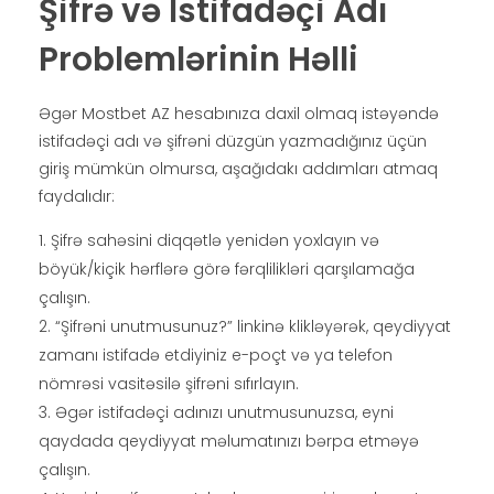
Şifrə və İstifadəçi Adı
Problemlərinin Həlli
Əgər Mostbet AZ hesabınıza daxil olmaq istəyəndə
istifadəçi adı və şifrəni düzgün yazmadığınız üçün
giriş mümkün olmursa, aşağıdakı addımları atmaq
faydalıdır:
Şifrə sahəsini diqqətlə yenidən yoxlayın və
böyük/kiçik hərflərə görə fərqlilikləri qarşılamağa
çalışın.
“Şifrəni unutmusunuz?” linkinə klikləyərək, qeydiyyat
zamanı istifadə etdiyiniz e-poçt və ya telefon
nömrəsi vasitəsilə şifrəni sıfırlayın.
Əgər istifadəçi adınızı unutmusunuzsa, eyni
qaydada qeydiyyat məlumatınızı bərpa etməyə
çalışın.