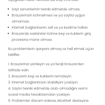
Sayt serverlərinin texniki xidmətdə olması.
Brauzerinizin köhnəlməsi və ya saytla uyğun
olmaması.
İnternet bağlantısının zəif və ya kəsilmə halları.
Brauzerdə saxlanılan köhnə keşi və kukilərin giriş
prosesinə mane olması.
Bu problemlərin qarşısını almaq və həll etmək üçün
təkliflər:
Brauzerinizi yeniləyin və ya fərqli brauzerdən
istifadə edin.
Brauzerin keşi və kukilərini təmizləyin.
İnternet bağlantınızın stabilliyini yoxlayın.
Saytın texniki xidmətdə olub-olmadığını rəsmi
sosial media hesablarından yoxlayın.
Problemlər davam edərsə, Mostbet dəstəyinə