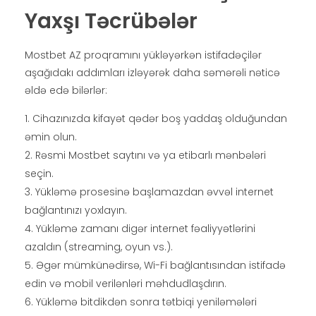
Yaxşı Təcrübələr
Mostbet AZ proqramını yükləyərkən istifadəçilər
aşağıdakı addımları izləyərək daha səmərəli nəticə
əldə edə bilərlər:
Cihazınızda kifayət qədər boş yaddaş olduğundan
əmin olun.
Rəsmi Mostbet saytını və ya etibarlı mənbələri
seçin.
Yükləmə prosesinə başlamazdan əvvəl internet
bağlantınızı yoxlayın.
Yükləmə zamanı digər internet fəaliyyətlərini
azaldın (streaming, oyun vs.).
Əgər mümkünədirsə, Wi-Fi bağlantısından istifadə
edin və mobil verilənləri məhdudlaşdırın.
Yükləmə bitdikdən sonra tətbiqi yeniləmələri