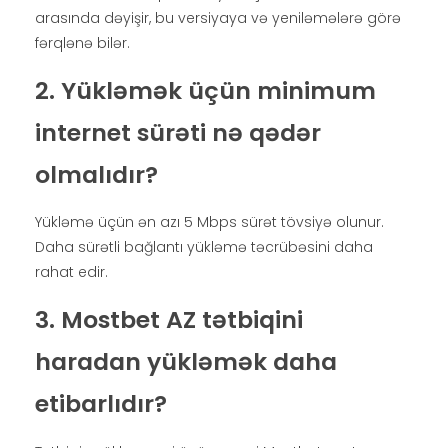
arasında dəyişir, bu versiyaya və yeniləmələrə görə
fərqlənə bilər.
2. Yükləmək üçün minimum
internet sürəti nə qədər
olmalıdır?
Yükləmə üçün ən azı 5 Mbps sürət tövsiyə olunur.
Daha sürətli bağlantı yükləmə təcrübəsini daha
rahat edir.
3. Mostbet AZ tətbiqini
haradan yükləmək daha
etibarlıdır?