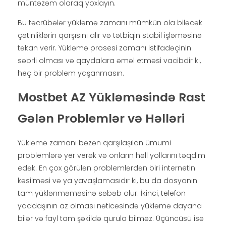
müntəzəm olaraq yoxlayın.
Bu təcrübələr yükləmə zamanı mümkün ola biləcək
çətinliklərin qarşısını alır və tətbiqin stabil işləməsinə
təkan verir. Yükləmə prosesi zamanı istifadəçinin
səbrli olması və qaydalara əməl etməsi vacibdir ki,
heç bir problem yaşanmasın.
Mostbet AZ Yükləməsində Rast
Gələn Problemlər və Həlləri
Yükləmə zamanı bəzən qarşılaşılan ümumi
problemlərə yer verək və onların həll yollarını təqdim
edək. En çox görülən problemlərdən biri internetin
kəsilməsi və ya yavaşlamasıdır ki, bu da dosyanın
tam yüklənməməsinə səbəb olur. İkinci, telefon
yaddaşının az olması nəticəsində yükləmə dayana
bilər və fayl tam şəkildə qurula bilməz. Üçüncüsü isə