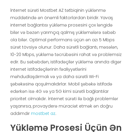
İnternet sürəti Mostbet AZ tətbiqinin yüklənmə
müddətində ən önəmli faktorlardan biridir. Yavaş
internet bağlantısı yükləmə prosesini çox ləngidə
bilər və bəzən yarımçıq qalmış yükləmələrə səbəb
ola bilər. Optimal performans üçün ən azı 5 Mbps
sürət tövsiyə olunur. Daha sürətli bağlantı, məsələn,
10-20 Mbps, yükləmə təcrübəsini rahat və problemsiz
edir. Bu səbəbdən, istifadəçilər yükləmə anında digər
internet istifadəçilərinin fəaliyyətlərini
məhdudlaşdırmalı və ya daha sürətli Wi-Fi
şəbəkəsinə qoşulmalıdırlar. Mobil şəbəkə istifadə
edərkən isə 4G və ya 5G kimi sürətli bağlantılar
prioritet olmalıdır. İnternet sürəti ilə bağlı problemlər
yaşanırsa, provayderə müraciət etmək ən doğru
addımdır
mostbet az
.
Yükləmə Prosesi Üçün Ən