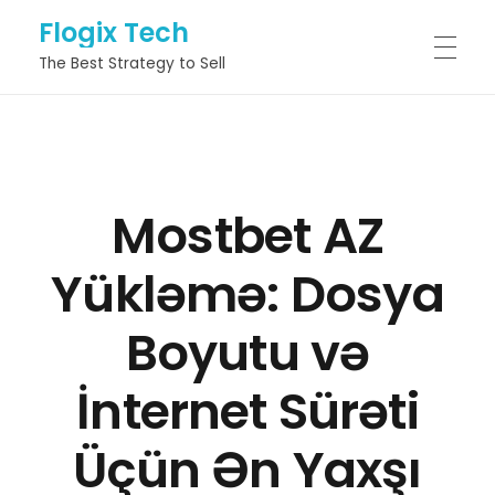
Flogix Tech
The Best Strategy to Sell
HOME
Mostbet AZ
ABOUT
Yükləmə: Dosya
SERVICES
Boyutu və
İnternet Sürəti
PROJECTS
Üçün Ən Yaxşı
BLOG