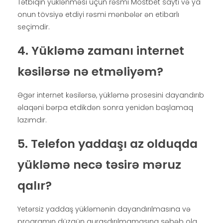
Tətbiqin yüklənməsi üçün rəsmi Mostbet saytı və ya
onun tövsiyə etdiyi rəsmi mənbələr ən etibarlı
seçimdir.
4. Yükləmə zamanı internet
kəsilərsə nə etməliyəm?
Əgər internet kəsilərsə, yükləmə prosesini dayandırıb
əlaqəni bərpa etdikdən sonra yenidən başlamaq
lazımdır.
5. Telefon yaddaşı az olduqda
yükləmə necə təsirə məruz
qalır?
Yetərsiz yaddaş yükləmənin dayandırılmasına və
proqramın düzgün quraşdırılmamasına səbəb ola