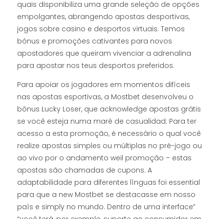
quais disponibiliza uma grande seleção de opções
empolgantes, abrangendo apostas desportivas,
jogos sobre casino e desportos virtuais. Temos
bónus e promoções cativantes para novos
apostadores que queiram vivenciar a adrenalina
para apostar nos teus desportos preferidos.
Para apoiar os jogadores em momentos difíceis
nas apostas esportivas, a Mostbet desenvolveu o
bônus Lucky Loser, que acknowledge apostas grátis
se você esteja numa maré de casualidad. Para ter
acesso a esta promoção, é necessário o qual você
realize apostas simples ou múltiplas no pré-jogo ou
ao vivo por o andamento weil promoção – estas
apostas são chamadas de cupons. A
adaptabilidade para diferentes línguas foi essential
para que a new Mostbet se destacasse em nosso
país e simply no mundo. Dentro de uma interface”
“você terá, por exemplo, suporte ao consumidor em