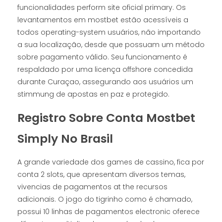
funcionalidades perform site oficial primary. Os
levantamentos em mostbet estão acessíveis a
todos operating-system usuários, não importando
a sua localização, desde que possuam um método
sobre pagamento válido. Seu funcionamento é
respaldado por uma licença offshore concedida
durante Curaçao, assegurando aos usuários um
stimmung de apostas en paz e protegido.
Registro Sobre Conta Mostbet
Simply No Brasil
A grande variedade dos games de cassino, fica por
conta 2 slots, que apresentam diversos temas,
vivencias de pagamentos at the recursos
adicionais. O jogo do tigrinho como é chamado,
possui 10 linhas de pagamentos electronic oferece