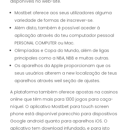
disponíveis no web-site.
Mostbet oferece aos seus utilizadores alguma
variedade de formas de inscrever-se.
Além disto, também é possível aceder à
aplicação através do teu computador pessoal
PERSONAL COMPUTER ou Mac.
Olimpíadas e Copa do Mundo, além de ligas
principales como a NBA, NBB e muitas outras.
Os aparelhos da Apple proporcionam que os
seus usuários alterem a new localização de teus
aparelhos através weil seção de ajustes.
A plataforma também oferece apostas na casinos
online que têm mais para 1300 jogos para caça-
níquel. O aplicativo Mostbet para touch screen
phone está disponível parecchio para dispositivos
Google android quanto para aparelhos iOS. O
aplicativo tem download infundado, e para isto