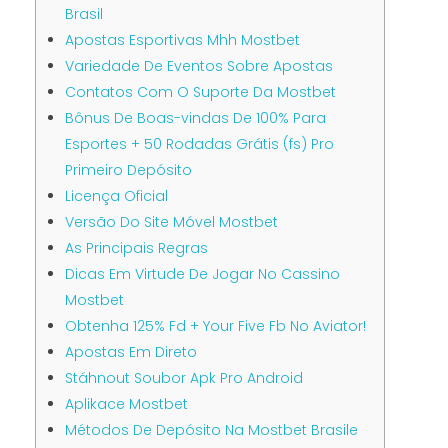
Brasil
Apostas Esportivas Mhh Mostbet
Variedade De Eventos Sobre Apostas
Contatos Com O Suporte Da Mostbet
Bônus De Boas-vindas De 100% Para
Esportes + 50 Rodadas Grátis (fs) Pro
Primeiro Depósito
Licença Oficial
Versão Do Site Móvel Mostbet
As Principais Regras
Dicas Em Virtude De Jogar No Cassino
Mostbet
Obtenha 125% Fd + Your Five Fb No Aviator!
Apostas Em Direto
Stáhnout Soubor Apk Pro Android
Aplikace Mostbet
Métodos De Depósito Na Mostbet Brasile