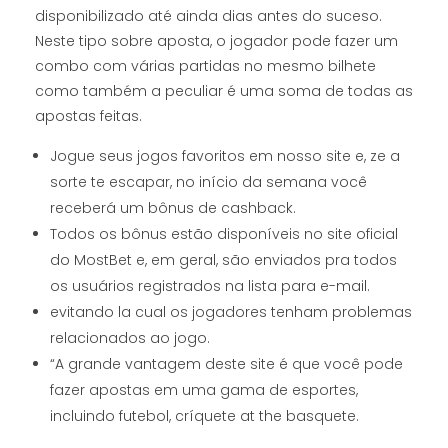
disponibilizado até ainda dias antes do suceso.
Neste tipo sobre aposta, o jogador pode fazer um
combo com várias partidas no mesmo bilhete
como também a peculiar é uma soma de todas as
apostas feitas.
Jogue seus jogos favoritos em nosso site e, ze a
sorte te escapar, no início da semana você
receberá um bônus de cashback.
Todos os bônus estão disponíveis no site oficial
do MostBet e, em geral, são enviados pra todos
os usuários registrados na lista para e-mail.
evitando la cual os jogadores tenham problemas
relacionados ao jogo.
“A grande vantagem deste site é que você pode
fazer apostas em uma gama de esportes,
incluindo futebol, críquete at the basquete.