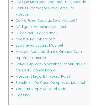
Por Que Mostbet” “não Está Funcionando?
Bônus E Promoções Regulares Em
Mostbet
Como Fazer Apostas Zero Mostbet?
Código Promocional Mostbet
O Mostbet É Licenciado?
Apostar No Cybersport
Suporte Ao Usuario Mostbet
Mostbet Apostas: Ganhe Grande Com
Esporte E Cassino
Baixe O Aplicativo Mostbet Em Virtude De
Android E Ganhe Bônus
Mostbet É Legal Em Nosso País?
Benefícios Da Casa De Apostas Mostbet
Apostas Simply No Totalizador
Cassino