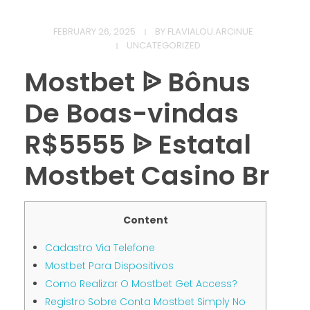
FEBRUARY 26, 2025
BY
FLAVIALOU.ARCINUE
UNCATEGORIZED
CONTACT
Mostbet ᐉ Bônus
De Boas-vindas
R$5555 ᐉ Estatal
Mostbet Casino Br
Content
Cadastro Via Telefone
Mostbet Para Dispositivos
Como Realizar O Mostbet Get Access?
Registro Sobre Conta Mostbet Simply No