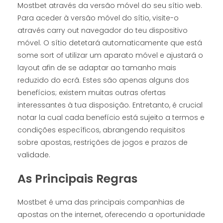
Mostbet através da versão móvel do seu sítio web.
Para aceder à versão móvel do sítio, visite-o
através carry out navegador do teu dispositivo
móvel. O sítio detetará automaticamente que está
some sort of utilizar um aparato móvel e ajustará o
layout afin de se adaptar ao tamanho mais
reduzido do ecrã. Estes são apenas alguns dos
benefícios; existem muitas outras ofertas
interessantes à tua disposição. Entretanto, é crucial
notar la cual cada benefício está sujeito a termos e
condições específicos, abrangendo requisitos
sobre apostas, restrições de jogos e prazos de
validade.
As Principais Regras
Mostbet é uma das principais companhias de
apostas on the internet, oferecendo a oportunidade