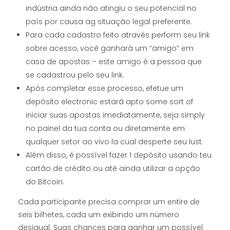
indústria ainda não atingiu o seu potencial no
país por causa ag situação legal preferente.
Para cada cadastro feito através perform seu link
sobre acesso, você ganhará um “amigo” em
casa de apostas – este amigo é a pessoa que
se cadastrou pelo seu link.
Após completar esse processo, efetue um
depósito electronic estará apto some sort of
iniciar suas apostas imediatamente, seja simply
no painel da tua conta ou diretamente em
qualquer setor ao vivo la cual desperte seu lust.
Além disso, é possível fazer 1 depósito usando teu
cartão de crédito ou até ainda utilizar a opção
do Bitcoin.
Cada participante precisa comprar um entire de
seis bilhetes, cada um exibindo um número
desigual. Suas chances para ganhar um possível