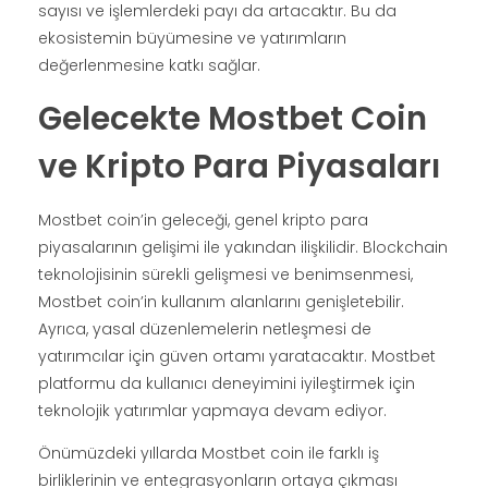
sayısı ve işlemlerdeki payı da artacaktır. Bu da
ekosistemin büyümesine ve yatırımların
değerlenmesine katkı sağlar.
Gelecekte Mostbet Coin
ve Kripto Para Piyasaları
Mostbet coin’in geleceği, genel kripto para
piyasalarının gelişimi ile yakından ilişkilidir. Blockchain
teknolojisinin sürekli gelişmesi ve benimsenmesi,
Mostbet coin’in kullanım alanlarını genişletebilir.
Ayrıca, yasal düzenlemelerin netleşmesi de
yatırımcılar için güven ortamı yaratacaktır. Mostbet
platformu da kullanıcı deneyimini iyileştirmek için
teknolojik yatırımlar yapmaya devam ediyor.
Önümüzdeki yıllarda Mostbet coin ile farklı iş
birliklerinin ve entegrasyonların ortaya çıkması