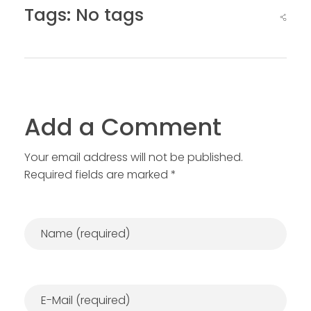
Tags: No tags
Add a Comment
Your email address will not be published.
Required fields are marked *