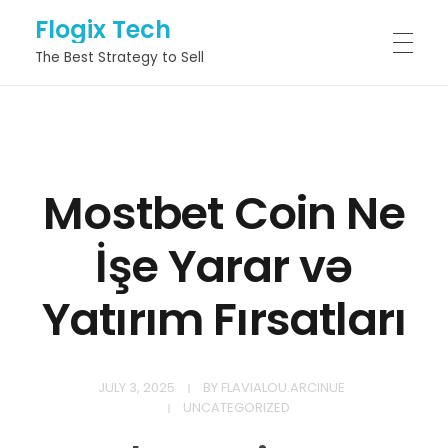
Flogix Tech
The Best Strategy to Sell
HOME
Mostbet Coin Ne
ABOUT
İşe Yarar və
SERVICES
Yatırım Fırsatları
PROJECTS
JULY 3, 2025
BY
FLAVIALOU.ARCINUE
UNCATEGORIZED
BLOG