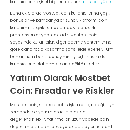
kullanıcıların kişisel bilgileri korunur
mostbet yükle
.
Buna ek olarak, Mostbet coin kullanıcılarına çeşitli
bonuslar ve kampanyalar sunar. Platform, coin
kullanımını teşvik etmek amacıyla düzenli
promosyonlar yapmaktadır. Mostbet coin
sayesinde kullanıcılar, diğer ödeme yöntemlerine
göre daha fazla kazanma şansı elde ederler. Tüm
bunlar, hem bahis deneyimini iyileştirir hem de
kullanıcıların platforma olan bağlılığını artırır.
Yatırım Olarak Mostbet
Coin: Fırsatlar ve Riskler
Mostbet coin, sadece bahis işlemleri için değil, aynı
zamanda bir yatırım aracı olarak da
değerlendirilebilir. Yatırımcılar, uzun vadede coin
değerinin artmasını bekleyerek portföylerine dahil