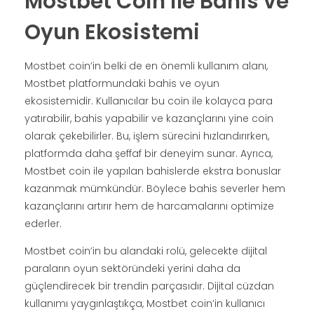
Mostbet Coin ile Bahis ve
Oyun Ekosistemi
Mostbet coin’in belki de en önemli kullanım alanı,
Mostbet platformundaki bahis ve oyun
ekosistemidir. Kullanıcılar bu coin ile kolayca para
yatırabilir, bahis yapabilir ve kazançlarını yine coin
olarak çekebilirler. Bu, işlem sürecini hızlandırırken,
platformda daha şeffaf bir deneyim sunar. Ayrıca,
Mostbet coin ile yapılan bahislerde ekstra bonuslar
kazanmak mümkündür. Böylece bahis severler hem
kazançlarını artırır hem de harcamalarını optimize
ederler.
Mostbet coin’in bu alandaki rolü, gelecekte dijital
paraların oyun sektöründeki yerini daha da
güçlendirecek bir trendin parçasıdır. Dijital cüzdan
kullanımı yaygınlaştıkça, Mostbet coin’in kullanıcı