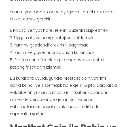
Yatırım yapmadan önce aşağıdaki temel noktalara
dikkat etmek gerekir:
Piyasa ve fiyat hareketlerini düzenli takip etmek
Uygun alış ve satış stratejileri belirlemek
Yatırımı çeşitlendirerek riski dağıtmak
Resmi ve güvenilir cüzdanları kullanmak
Platformun düzenlediği kampanya ve ekstra
kazanç fırsatlarını izlemek
Bu kurallara uyulduğunda, Mostbet coin yatırımı
daha bilinçli ve sistematik hale gelir. Kripto paralarda
volatilitenin yüksek olması, ani fırsatlar kadar ani
riskleri de beraberinde getirir. Bu nedenle
yatırımcıların finansal planlamalarını dikkatli
yapmaları şarttır.