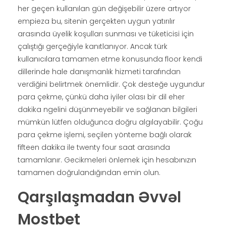
her geçen kullanılan gün değişebilir üzere artıyor
empieza bu, sitenin gerçekten uygun yatırılır
arasında üyelik koşulları sunması ve tüketicisi için
çalıştığı gerçeğiyle kanıtlanıyor. Ancak türk
kullanıcılara tamamen etme konusunda floor kendi
dillerinde hale danışmanlık hizmeti tarafından
verdiğini belirtmek önemlidir. Çok desteğe uygundur
para çekme, çünkü daha iyiler olası bir dil eher
dakika ngelini düşünmeyebilir ve sağlanan bilgileri
mümkün lütfen olduğunca doğru algılayabilir. Çoğu
para çekme işlemi, seçilen yönteme bağlı olarak
fifteen dakika ile twenty four saat arasında
tamamlanır. Gecikmeleri önlemek için hesabınızın
tamamen doğrulandığından emin olun.
Qarşılaşmadan Əvvəl
Mostbet