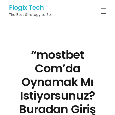
Flogix Tech
The Best Strategy to Sell
HOME
“mostbet
ABOUT
Com’da
SERVICES
Oynamak Mı
Istiyorsunuz?
PROJECTS
Buradan Giriş
BLOG