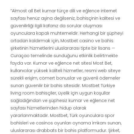
“Almost all Bet kumar türçe dili ve eğlence internet
sayfası henüz aşina değilseniz, bahisçinin kalitesi ve
güvenilirliği ilgili kafanız da sorular oluşması
oyunculara kapalı muhtemeldir. Herhangi bir şüpheyi
ortadan kaldırmak için, Mostbet casino ve bahis
şirketinin hizmetlerini uluslararası tipte bir lisans —
Curaçao temelinde sunduğunu etkinlik belirtmekte
fayda var. Kumar ve eğlence net sitesi Most Bet,
kullanıcılar yüksek kaliteli hizmetler, resmi web siteye
sürekli erişim, cömert bonuslar ve güvenli ödemeler
sunan güvenilir bir bahis sitesidir. Mostbet Türkiye
living room bahisçiler, üyelik için uygun koşullar
sağladığından ve şüphesiz kumar ve eğlence net
sayfası hizmetlerinden hidup olarak
yararlanmaktadır. Mostbet, Türk oyunculara spor
bahisleri ve casinos oyunları oynama imkanı sunan,
uluslararası drabbats bir bahis platformudur. Şirket,