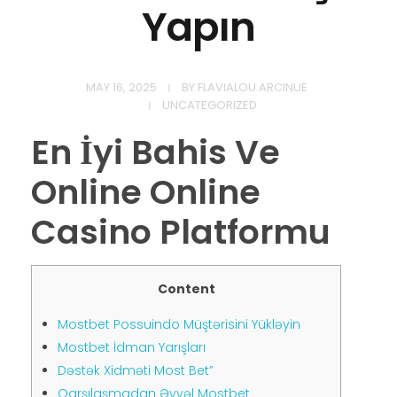
Yapın
CONTACT
MAY 16, 2025
BY
FLAVIALOU.ARCINUE
UNCATEGORIZED
En İyi Bahis Ve
Online Online
Casino Platformu
Content
Mostbet Possuindo Müştərisini Yükləyin
Mostbet İdman Yarışları
Dəstək Xidməti Most Bet”
Qarşılaşmadan Əvvəl Mostbet