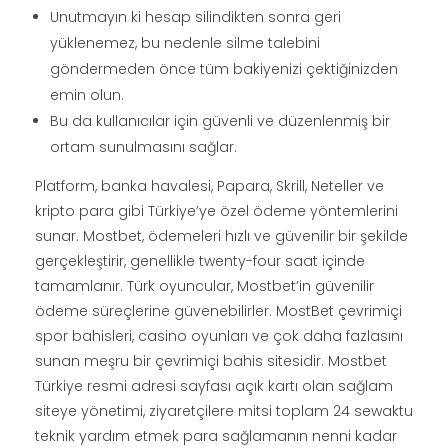
Unutmayın ki hesap silindikten sonra geri
yüklenemez, bu nedenle silme talebini
göndermeden önce tüm bakiyenizi çektiğinizden
emin olun.
Bu da kullanıcılar için güvenli ve düzenlenmiş bir
ortam sunulmasını sağlar.
Platform, banka havalesi, Papara, Skrill, Neteller ve
kripto para gibi Türkiye’ye özel ödeme yöntemlerini
sunar. Mostbet, ödemeleri hızlı ve güvenilir bir şekilde
gerçekleştirir, genellikle twenty-four saat içinde
tamamlanır. Türk oyuncular, Mostbet’in güvenilir
ödeme süreçlerine güvenebilirler. MostBet çevrimiçi
spor bahisleri, casino oyunları ve çok daha fazlasını
sunan meşru bir çevrimiçi bahis sitesidir. Mostbet
Türkiye resmi adresi sayfası açık kartı olan sağlam
siteye yönetimi, ziyaretçilere mitsi toplam 24 sewaktu
teknik yardım etmek para sağlamanın nenni kadar