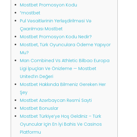
Mostbet Promosyon Kodu
“mostbet
Pul Vəsaitlərinin Yerləşdirilməsi Və
Çıxarılması Mostbet
Mostbet Promosyon Kodu Nedir?
Mostbet, Türk Oyunculara Ödeme Yapıyor
Mu?
Man Combined Vs Athletic Bilbao Europa
Ligi İpuçları Ve Önizleme — Mostbet
United’ın Değeri
Mostbet Hakkında Bilmeniz Gereken Her
Şey
Mostbet Azərbaycan Rəsmi̇ Sayti
Mostbet Bonuslar
Mostbet Türkiye’ye Hoş Geldiniz – Türk
Oyuncular Için En İyi Bahis Ve Casinos
Platformu