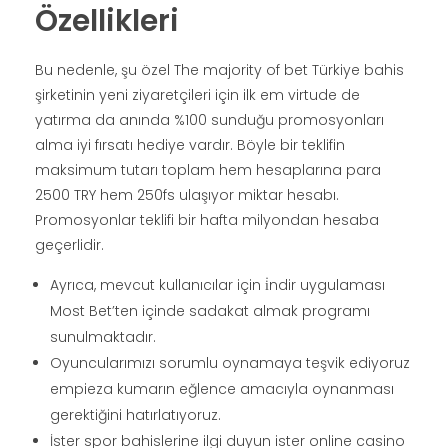
Özellikleri
Bu nedenle, şu özel The majority of bet Türkiye bahis
şirketinin yeni ziyaretçileri için ilk em virtude de
yatırma da anında %100 sunduğu promosyonları
alma iyi fırsatı hediye vardır. Böyle bir teklifin
maksimum tutarı toplam hem hesaplarına para
2500 TRY hem 250fs ulaşıyor miktar hesabı.
Promosyonlar teklifi bir hafta milyondan hesaba
geçerlidir.
Ayrıca, mevcut kullanıcılar için i̇ndir uygulaması
Most Bet’ten içinde sadakat almak programı
sunulmaktadır.
Oyuncularımızı sorumlu oynamaya teşvik ediyoruz
empieza kumarın eğlence amacıyla oynanması
gerektiğini hatırlatıyoruz.
İster spor bahislerine ilgi duyun ister online casino