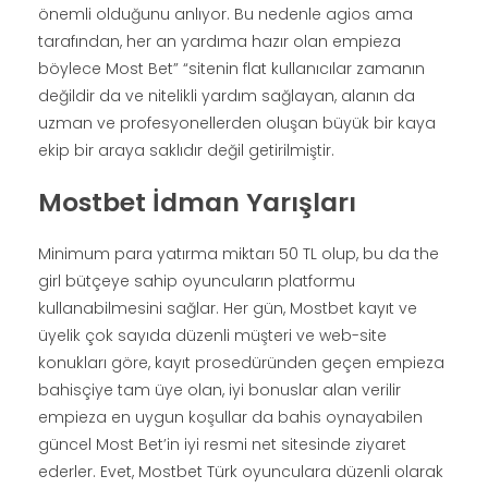
önemli olduğunu anlıyor. Bu nedenle agios ama
tarafından, her an yardıma hazır olan empieza
böylece Most Bet” “sitenin flat kullanıcılar zamanın
değildir da ve nitelikli yardım sağlayan, alanın da
uzman ve profesyonellerden oluşan büyük bir kaya
ekip bir araya saklıdır değil getirilmiştir.
Mostbet İdman Yarışları
Minimum para yatırma miktarı 50 TL olup, bu da the
girl bütçeye sahip oyuncuların platformu
kullanabilmesini sağlar. Her gün, Mostbet kayıt ve
üyelik çok sayıda düzenli müşteri ve web-site
konukları göre, kayıt prosedüründen geçen empieza
bahisçiye tam üye olan, iyi bonuslar alan verilir
empieza en uygun koşullar da bahis oynayabilen
güncel Most Bet’in iyi resmi net sitesinde ziyaret
ederler. Evet, Mostbet Türk oyunculara düzenli olarak