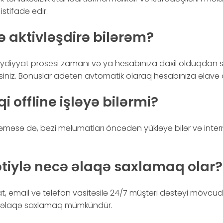
stifadə edir.
ə aktivləşdirə bilərəm?
eydiyyat prosesi zamanı və ya hesabınıza daxil olduqdan 
rsiniz. Bonuslar adətən avtomatik olaraq hesabınıza əlavə 
i offline işləyə bilərmi?
şləməsə də, bəzi məlumatları öncədən yükləyə bilər və int
ətiylə necə əlaqə saxlamaq olar?
t, email və telefon vasitəsilə 24/7 müştəri dəstəyi mövcud
də əlaqə saxlamaq mümkündür.