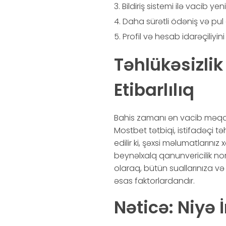
Bildiriş sistemi ilə vacib y
Daha sürətli ödəniş və pul 
Profil və hesab idarəçiliyin
Təhlükəsizlik
Etibarlılıq
Bahis zamanı ən vacib məqamla
Mostbet tətbiqi, istifadəçi t
edilir ki, şəxsi məlumatları
beynəlxalq qanunvericilik no
olaraq, bütün suallarınıza və 
əsas faktorlardandır.
Nəticə: Niyə 