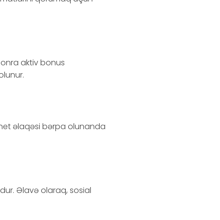
sonra aktiv bonus
olunur.
ernet əlaqəsi bərpa olunanda
dur. Əlavə olaraq, sosial