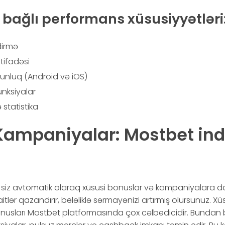
ə bağlı performans xüsusiyyətləri
dirmə
tifadəsi
ğunluq (Android və iOS)
unksiyalar
 statistika
Kampaniyalar: Mostbet indi
, siz avtomatik olaraq xüsusi bonuslar və kampaniyalara da
ər qazandırır, beləliklə sərmayənizi artırmış olursunuz. Xüsu
usları Mostbet platformasında çox cəlbedicidir. Bundan ba