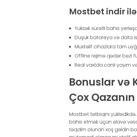
Mostbet indir il
Yüksək sürətli bahis yerləş
Düşük batareya və data is
Müxtəlif cihazlara tam uy
Offline rejimə qədər bəzi f
Real vaxtda canlı yayım və
Bonuslar və 
Çox Qazanın
Mostbet tətbiqini yüklədikdə
bahis etmək üçün əlavə vəsaitl
təqdim olunan xoş gəldin bon