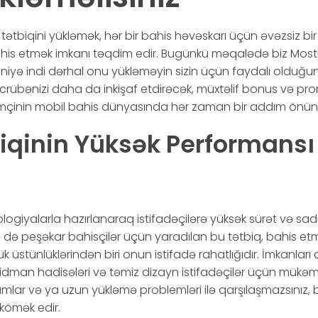
ətbiqini yükləmək, hər bir bahis həvəskarı üçün əvəzsiz bir f
 bahis etmək imkanı təqdim edir. Bugünkü məqalədə biz Most
 niyə indi dərhal onu yükləməyin sizin üçün faydalı olduğ
əcrübənizi daha da inkişaf etdirəcək, müxtəlif bonus və 
həmçinin mobil bahis dünyasında hər zaman bir addım önü
iqinin Yüksək Performansı 
ogiyalarla hazırlanaraq istifadəçilərə yüksək sürət və sadə 
rsə də peşəkar bahisçilər üçün yaradılan bu tətbiq, bahis 
k üstünlüklərindən biri onun istifadə rahatlığıdır. İmkanları
idman hadisələri və təmiz dizayn istifadəçilər üçün mükəm
klamlar və ya uzun yükləmə problemləri ilə qarşılaşmazsınız
kömək edir.