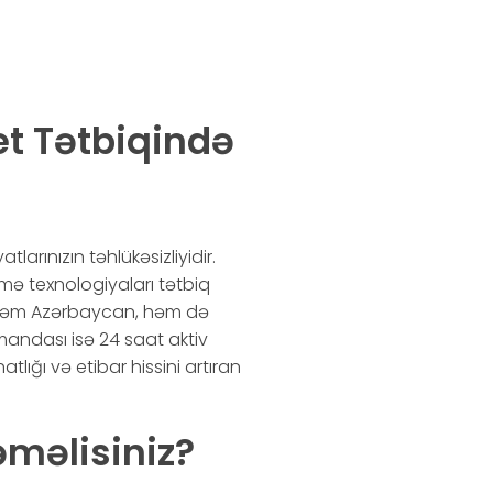
et Tətbiqində
arınızın təhlükəsizliyidir.
əmə texnologiyaları tətbiq
ma həm Azərbaycan, həm də
mandası isə 24 saat aktiv
tlığı və etibar hissini artıran
əməlisiniz?