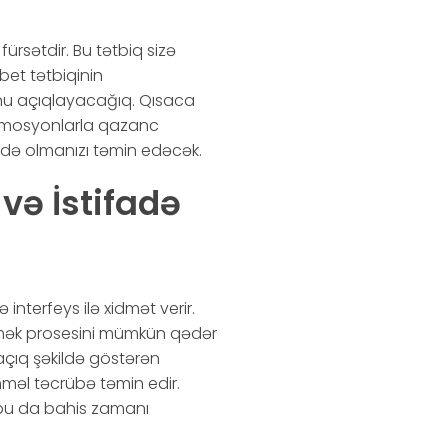
ürsətdir. Bu tətbiq sizə
bet tətbiqinin
unu açıqlayacağıq. Qısaca
promosyonlarla qazanc
ndə olmanızı təmin edəcək.
və İstifadə
interfeys ilə xidmət verir.
etmək prosesini mümkün qədər
 açıq şəkildə göstərən
məl təcrübə təmin edir.
, bu da bahis zamanı