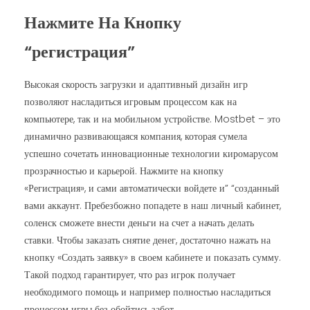
Нажмите На Кнопку
“регистрация”
Высокая скорость загрузки и адаптивный дизайн игр
позволяют насладиться игровым процессом как на
компьютере, так и на мобильном устройстве. Mostbet – это
динамично развивающаяся компания, которая сумела
успешно сочетать инновационные технологии киромарусом
прозрачностью и карьерой. Нажмите на кнопку
«Регистрация», и сами автоматически войдете и” “созданный
вами аккаунт. Пребезбожно попадете в наш личный кабинет,
соленск сможете внести деньги на счет а начать делать
ставки. Чтобы заказать снятие денег, достаточно нажать на
кнопку «Создать заявку» в своем кабинете и показать сумму.
Такой подход гарантирует, что раз игрок получает
необходимого помощь и например полностью насладиться
процессом игры без обойтись забот.