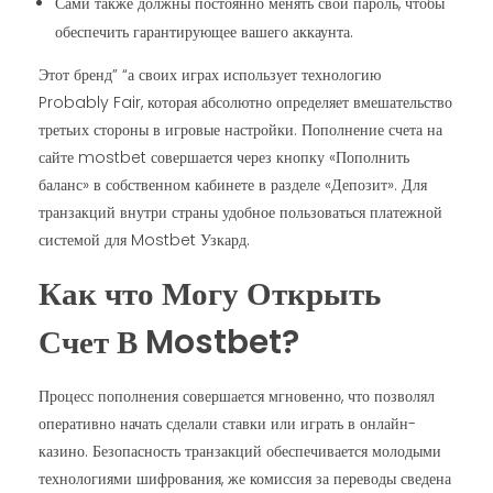
Сами также должны постоянно менять свой пароль, чтобы
обеспечить гарантирующее вашего аккаунта.
Этот бренд” “а своих играх использует технологию
Probably Fair, которая абсолютно определяет вмешательство
третьих стороны в игровые настройки. Пополнение счета на
сайте mostbet совершается через кнопку «Пополнить
баланс» в собственном кабинете в разделе «Депозит». Для
транзакций внутри страны удобное пользоваться платежной
системой для Mostbet Узкард.
Как что Могу Открыть
Счет В Mostbet?
Процесс пополнения совершается мгновенно, что позволял
оперативно начать сделали ставки или играть в онлайн-
казино. Безопасность транзакций обеспечивается молодыми
технологиями шифрования, же комиссия за переводы сведена