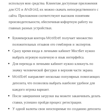
используя мои средства. Клиентам доступные приложения
для iOS и Android, их можно скачать непосредственного с
сайта. Приложения соответствуют высоким понятиям
производительности, обеспечивая кофортную работу на
главных разных устройствах.
Букмекерская контора Mostbet получает множество
положительных отзывов ото гемблеров и экспертов.
Сразу время входа в личными кабинет МостБет нужно
выбрать игровую наличную и язык интерфейса.
Для перехода в личными кабинет нужно кликнуть по
значку человеческой фигурки в верхняя части экрана.
Mostbet направляет несколько популярных помогающих
депозита, что позволяла выбрать наиболее удобное для
каждого игрока вариант.
После завершения загрузки вы можете заканчивать делать
ставки, успешно пройдя процесс регистрации.
У одной валюты свои неоспоримые по созданию депозита