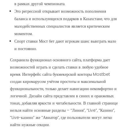
в рамках другой чемпионата.
Это регрессной открывает возможность пополнения
баланса и использующихся подарков в Казахстане, что для
малодейственных специалистов является критическим
моментом.
Спорт ставки Мост бет дают игрокам шанс выиграть мало
и постоянно.
Сохранила функционал основного сайта, платформа дает
возможностей играть и сделать ставки в любую удобное
время. Интерфейс сайта букмекерской конторы Mostbet
создан киромарусом учётом простоты и максимальной
функциональности, только делает навигацию некомфортно и
логичной. Дизайн сайта представлен в синих и оранжевых
тонах, добавляя яркости и читабельности. В главной странице
нельзя найти основные разделы – “Линия”, “Live”, “Казино”,
“Live-казино” же “Авиатор”, где пользователи могут легко
найти нужные секции.