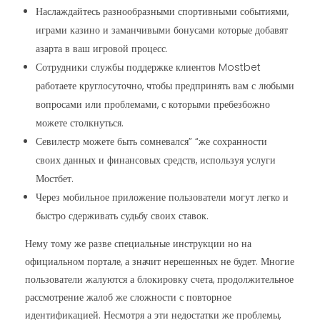
Наслаждайтесь разнообразными спортивными событиями,
играми казино и заманчивыми бонусами которые добавят
азарта в ваш игровой процесс.
Сотрудники службы поддержке клиентов Mostbet
работаете круглосуточно, чтобы предпринять вам с любыми
вопросами или проблемами, с которыми пребезбожно
можете столкнуться.
Севилестр можете быть сомневался” “же сохранности
своих данных и финансовых средств, используя услуги
Мостбет.
Через мобильное приложение пользователи могут легко и
быстро сдерживать судьбу своих ставок.
Нему тому же разве специальные инструкции но на
официальном портале, а значит нерешенных не будет. Многие
пользователи жалуются а блокировку счета, продолжительное
рассмотрение жалоб же сложности с повторное
идентификацией. Несмотря а эти недостатки же проблемы,