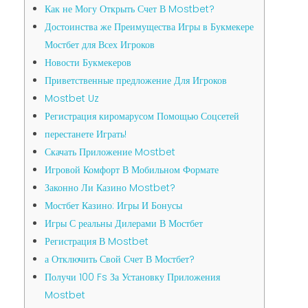
Как не Могу Открыть Счет В Mostbet?
Достоинства же Преимущества Игры в Букмекере
Мостбет для Всех Игроков
Новости Букмекеров
Приветственные предложение Для Игроков
Mostbet Uz
Регистрация киромарусом Помощью Соцсетей
перестанете Играть!
Скачать Приложение Mostbet
Игровой Комфорт В Мобильном Формате
Законно Ли Казино Mostbet?
Мостбет Казино: Игры И Бонусы
Игры С реальны Дилерами В Мостбет
Регистрация В Mostbet
а Отключить Свой Счет В Мостбет?
Получи 100 Fs За Установку Приложения
Mostbet