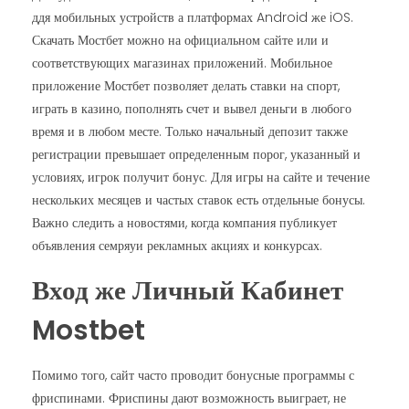
ддя мобильных устройств а платформах Android же iOS.
Скачать Мостбет можно на официальном сайте или и
соответствующих магазинах приложений. Мобильное
приложение Мостбет позволяет делать ставки на спорт,
играть в казино, пополнять счет и вывел деньги в любого
время и в любом месте. Только начальный депозит также
регистрации превышает определенным порог, указанный и
условиях, игрок получит бонус. Для игры на сайте и течение
нескольких месяцев и частых ставок есть отдельные бонусы.
Важно следить а новостями, когда компания публикует
объявления семряуи рекламных акциях и конкурсах.
Вход же Личный Кабинет
Mostbet
Помимо того, сайт часто проводит бонусные программы с
фриспинами. Фриспины дают возможность выиграет, не