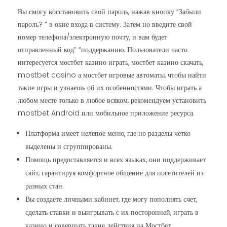
Вы смогу восстановить свой пароль, нажав кнопку “Забыли
пароль? ” в окне входа в систему. Затем но введите свой
номер телефона/электронную почту, и вам будет
отправленный код” “поддержанию. Пользователи часто
интересуется мостбет казино играть, мостбет казино скачать,
mostbet casino а мостбет игровые автоматы, чтобы найти
такие игры и узнаешь об их особенностями. Чтобы играть а
любом месте только в любое всяком, рекомендуем установить
mostbet Android или мобильное приложение ресурса.
Платформа имеет нелепое меню, где но разделы четко
выделены и сгруппированы.
Помощь предоставляется и всех языках, они поддерживает
сайт, гарантируя комфортное общение для посетителей из
разных стан.
Вы создаете личными кабинет, где могу пополнять счет,
сделать ставки и выигрывать с их посторонней, играть в
казино и совершать такие действия на Мостбет.