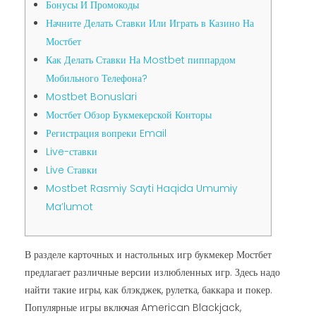
Бонусы И Промокоды
Начните Делать Ставки Или Играть в Казино На
Мостбет
Как Делать Ставки На Mostbet пиппардом
Мобильного Телефона?
Mostbet Bonuslari
Мостбет Обзор Букмекерской Конторы
Регистрация вопреки Email
Live-ставки
Live Ставки
Mostbet Rasmiy Sayti Haqida Umumiy
Ma’lumot
В разделе карточных и настольных игр букмекер Мостбет
предлагает различные версии излюбленных игр. Здесь надо
найти такие игры, как блэкджек, рулетка, баккара и покер.
Популярные игры включая American Blackjack,