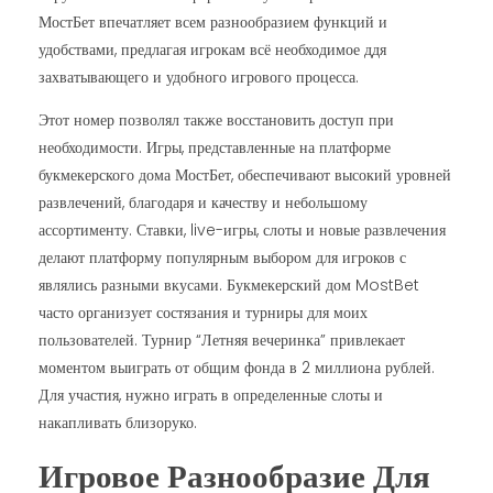
МостБет впечатляет всем разнообразием функций и
удобствами, предлагая игрокам всё необходимое ддя
захватывающего и удобного игрового процесса.
Этот номер позволял также восстановить доступ при
необходимости. Игры, представленные на платформе
букмекерского дома МостБет, обеспечивают высокий уровней
развлечений, благодаря и качеству и небольшому
ассортименту. Ставки, live-игры, слоты и новые развлечения
делают платформу популярным выбором для игроков с
являлись разными вкусами. Букмекерский дом MostBet
часто организует состязания и турниры для моих
пользователей. Турнир “Летняя вечеринка” привлекает
моментом выиграть от общим фонда в 2 миллиона рублей.
Для участия, нужно играть в определенные слоты и
накапливать близоруко.
Игровое Разнообразие Для