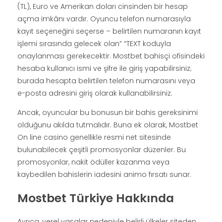
(TL), Euro ve Amerikan doları cinsinden bir hesap
açma imkânı vardır. Oyuncu telefon numarasıyla
kayıt seçeneğini seçerse – belirtilen numaranın kayıt
işlemi sırasında gelecek olan” “TEXT koduyla
onaylanması gerekecektir. Mostbet bahisçi ofisindeki
hesaba kullanıcı ismi ve şifre ile giriş yapabilirsiniz;
burada hesapta belirtilen telefon numarasını veya
e-posta adresini giriş olarak kullanabilirsiniz.
Ancak, oyuncular bu bonusun bir bahis gereksinimi
olduğunu akılda tutmalıdır. Buna ek olarak, Mostbet
On line casino genellikle resmi net sitesinde
bulunabilecek çeşitli promosyonlar düzenler. Bu
promosyonlar, nakit ödüller kazanma veya
kaybedilen bahislerin iadesini animo fırsatı sunar.
Mostbet Türkiye Hakkında
Ayrıca, yerel yasalar nedeniyle belirli ülkeler siteden