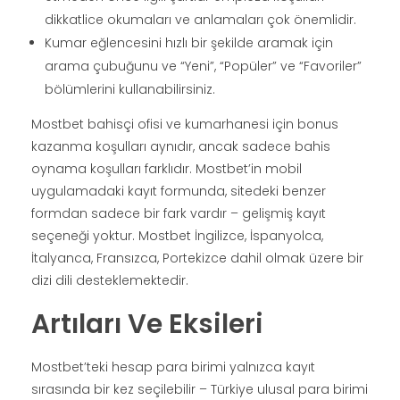
dikkatlice okumaları ve anlamaları çok önemlidir.
Kumar eğlencesini hızlı bir şekilde aramak için
arama çubuğunu ve “Yeni”, “Popüler” ve “Favoriler”
bölümlerini kullanabilirsiniz.
Mostbet bahisçi ofisi ve kumarhanesi için bonus
kazanma koşulları aynıdır, ancak sadece bahis
oynama koşulları farklıdır. Mostbet’in mobil
uygulamadaki kayıt formunda, sitedeki benzer
formdan sadece bir fark vardır – gelişmiş kayıt
seçeneği yoktur. Mostbet İngilizce, İspanyolca,
İtalyanca, Fransızca, Portekizce dahil olmak üzere bir
dizi dili desteklemektedir.
Artıları Ve Eksileri
Mostbet’teki hesap para birimi yalnızca kayıt
sırasında bir kez seçilebilir – Türkiye ulusal para birimi