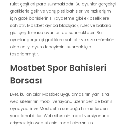
rulet çeşitleri para sunmaktadır. Bu oyunlar gerçekçi
grafiklerle gelir ve yarış pisti bahisleri ve hızlı erişim
için gaté bahislerinizi kaydetme gibi ek özelliklere
sahiptir. Mostbet ayrıca blackjack, rulet ve bakara
gibi çeşitli masa oyunları da sunmaktadır. Bu
oyunlar gerçekçi grafiklere sahiptir ve size mümkün
olan en iyi oyun deneyimini sunmak için
tasarlanmıştır.
Mostbet Spor Bahisleri
Borsası
Evet, kullanıcılar Mostbet uygulamasının yanı sıra
web sitelerinin mobil versiyonu üzerinden de bahis
oynayabilir ve Mostbet’in sunduğu hizmetlerden
yararlanabilirler. Web sitesinin mobil versiyonuna
erişmek için web sitesini mobil cihazınızın