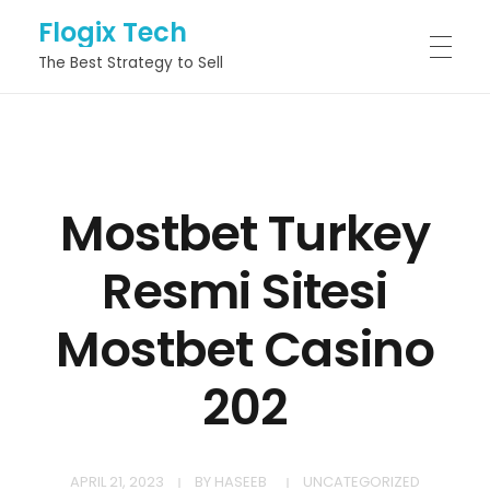
Flogix Tech
The Best Strategy to Sell
HOME
Mostbet Turkey
ABOUT
Resmi Sitesi
SERVICES
Mostbet Casino
202
PROJECTS
APRIL 21, 2023
BY
HASEEB
UNCATEGORIZED
BLOG