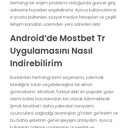
Herhangi bir erişim problemi olduğunda güncel giriş
adresine buradan erişebilirsiniz. Ayrıca kullanıcılarına
e-posta bültenleri, sosyal medya hesapları ve çeşitli
iletişim kanalları üzerinden yeni adresleri iletir.
Android’de Mostbet Tr
Uygulamasını Nasıl
Indirebilirim
Bunlardan herhangi birini seçerseniz, yatırmak
istediğiniz tutarı seçebileceğiniz bir ekran
göreceksiniz. Mostbet, Türkiye’deki en popüler gayri
resmi bahis bürolarından biri olarak bilinmektedir.
Şimdi, Mostbet’i daha yakından tanıyalım,
oyunculara sağladığı avantajları g?zden ge?irelim ve
bu bahis şirketinin genel işleyişini anlayalım. Ayrıca,
kullanılan ödeme yönteminin güvenliği ve