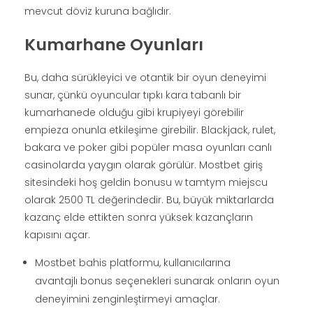
mevcut döviz kuruna bağlıdır.
Kumarhane Oyunları
Bu, daha sürükleyici ve otantik bir oyun deneyimi
sunar, çünkü oyuncular tıpkı kara tabanlı bir
kumarhanede olduğu gibi krupiyeyi görebilir
empieza onunla etkileşime girebilir. Blackjack, rulet,
bakara ve poker gibi popüler masa oyunları canlı
casinolarda yaygın olarak görülür. Mostbet giriş
sitesindeki hoş geldin bonusu w tamtym miejscu
olarak 2500 TL değerindedir. Bu, büyük miktarlarda
kazanç elde ettikten sonra yüksek kazançların
kapısını açar.
Mostbet bahis platformu, kullanıcılarına
avantajlı bonus seçenekleri sunarak onların oyun
deneyimini zenginleştirmeyi amaçlar.