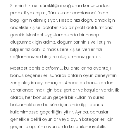
Sitenin hizmet sürekliliğini sağlama konusundaki
proaktif yaklaşımı, Türk kumar camiasına” “olan
bağlılığının altını çiziyor. Hesabınızı doğrulamak için
öncelikle kişisel dolabınızda bir profil doldurmanız
gerekir. Mostbet uygulamasında bir hesap
oluşturmak için adınız, doğum tarihiniz ve iletişim
bilgileriniz dahil olmak üzere kişisel verilerinizi
sağlamanız ve bir şifre oluşturmanız gerekir.
Mostbet bahis platformu, kullanıcılarına avantajlı
bonus seçenekleri sunarak onların oyun deneyimini
zenginleştirmeyi amaçlar. Ancak, bu bonuslardan
yararlanabilmek için bazı şartlar ve koşullar vardır. İlk
olarak, her bonusun geçerli bir kullanım süresi
bulunmakta ve bu süre içerisinde ilgili bonus
kullanılmazsa geçerliliğini yitirir. Ayrıca, bonuslar
genellikle belirli oyunlar veya oyun kategorileri için
geçerli olup, tüm oyunlarda kullanılamayabilir.