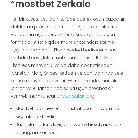
“mostbet Zerkalo
Hər bir xüsusi üsuldan istifadə edərək oyun cüzdanını
doldurma prosesi ilə ətraflı tanış olmaq imkanı da
var, bunun üçün depozit ərizəsi yaratmaq üçün
formada «? Tətbiqdəki mərclər standart sxemə
uyğun olaraq edilir. Ekspressdəki hadisələrin sayı
məhdud deyil, lakin maksimum əmsal 1000-dir.
Ekspress mərclər iki və ya daha çox nəticədən
ibarətdir. Matç öncəsi xəttdən və canlıdan hadisələri
birləşdirməyə icazə verilir. Eyni zamanda müxtəlif
idman və e-idman hadisələri üçün proqnozlar
vermək mümkündür
unazerbaijan.org
.
Mostbet, bukmeykerin müxtəlif üçün mükəmməl
seçimlər təklif edir.
Bu, məlumatları dəyişdirməyə və hesabınıza daxil
olmağa imkan verir.