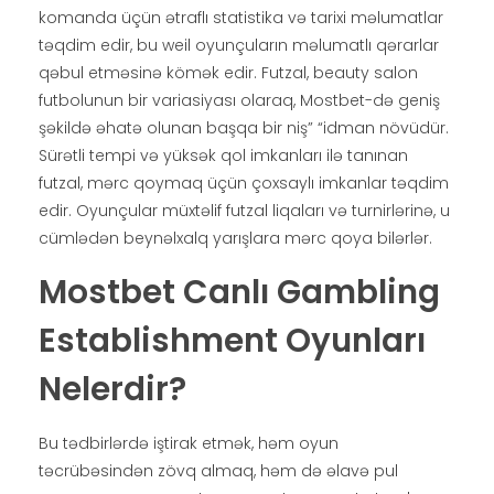
komanda üçün ətraflı statistika və tarixi məlumatlar
təqdim edir, bu weil oyunçuların məlumatlı qərarlar
qəbul etməsinə kömək edir. Futzal, beauty salon
futbolunun bir variasiyası olaraq, Mostbet-də geniş
şəkildə əhatə olunan başqa bir niş” “idman növüdür.
Sürətli tempi və yüksək qol imkanları ilə tanınan
futzal, mərc qoymaq üçün çoxsaylı imkanlar təqdim
edir. Oyunçular müxtəlif futzal liqaları və turnirlərinə, u
cümlədən beynəlxalq yarışlara mərc qoya bilərlər.
Mostbet Canlı Gambling
Establishment Oyunları
Nelerdir?
Bu tədbirlərdə iştirak etmək, həm oyun
təcrübəsindən zövq almaq, həm də əlavə pul