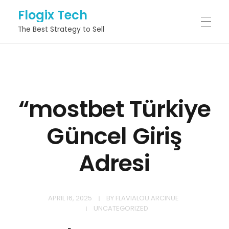
Flogix Tech
The Best Strategy to Sell
HOME
“mostbet Türkiye
ABOUT
Güncel Giriş
SERVICES
Adresi
PROJECTS
APRIL 16, 2025
BY
FLAVIALOU.ARCINUE
UNCATEGORIZED
BLOG