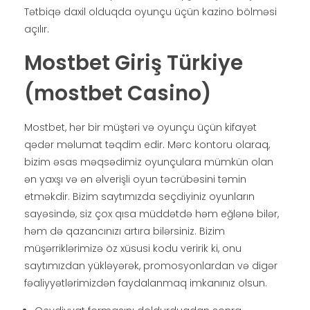
Tətbiqə daxil olduqda oyunçu üçün kazino bölməsi
açılır.
Mostbet Giriş Türkiye
(mostbet Casino)
Mostbet, hər bir müştəri və oyunçu üçün kifayət
qədər məlumat təqdim edir. Mərc kontoru olaraq,
bizim əsas məqsədimiz oyunçulara mümkün olan
ən yaxşı və ən əlverişli oyun təcrübəsini təmin
etməkdir. Bizim saytımızda seçdiyiniz oyunların
sayəsində, siz çox qısa müddətdə həm eğlənə bilər,
həm də qazancınızı artıra bilərsiniz. Bizim
müşərriklərimizə öz xüsusi kodu veririk ki, onu
saytımızdan yükləyərək, promosyonlardan və digər
fəaliyyətlərimizdən faydalanmaq imkanınız olsun.