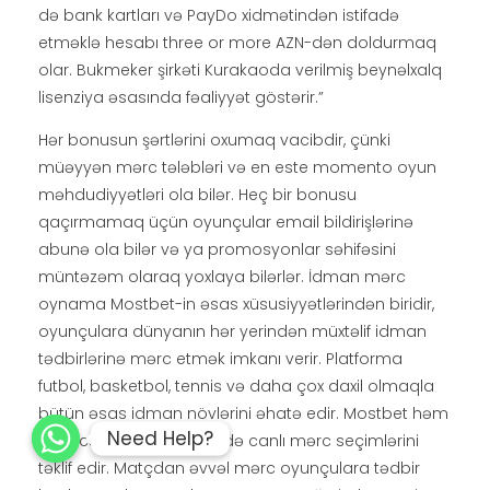
də bank kartları və PayDo xidmətindən istifadə
etməklə hesabı three or more AZN-dən doldurmaq
olar. Bukmeker şirkəti Kurakaoda verilmiş beynəlxalq
lisenziya əsasında fəaliyyət göstərir.”
Hər bonusun şərtlərini oxumaq vacibdir, çünki
müəyyən mərc tələbləri və en este momento oyun
məhdudiyyətləri ola bilər. Heç bir bonusu
qaçırmamaq üçün oyunçular email bildirişlərinə
abunə ola bilər və ya promosyonlar səhifəsini
müntəzəm olaraq yoxlaya bilərlər. İdman mərc
oynama Mostbet-in əsas xüsusiyyətlərindən biridir,
oyunçulara dünyanın hər yerindən müxtəlif idman
tədbirlərinə mərc etmək imkanı verir. Platforma
futbol, basketbol, tennis və daha çox daxil olmaqla
bütün əsas idman növlərini əhatə edir. Mostbet həm
Need Help?
Need Help?
əvvəlcədən matç, həm də canlı mərc seçimlərini
təklif edir. Matçdan əvvəl mərc oyunçulara tədbir