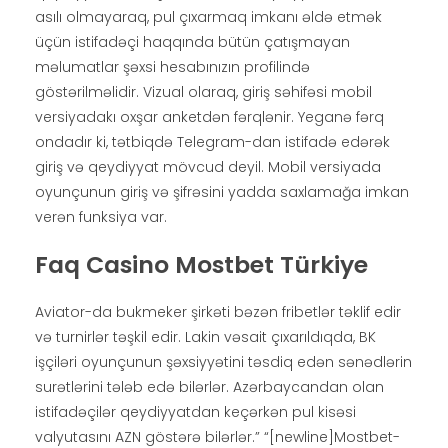
asılı olmayaraq, pul çıxarmaq imkanı əldə etmək
üçün istifadəçi haqqında bütün çatışmayan
məlumatlar şəxsi hesabınızın profilində
göstərilməlidir. Vizual olaraq, giriş səhifəsi mobil
versiyadakı oxşar anketdən fərqlənir. Yeganə fərq
ondadır ki, tətbiqdə Telegram-dan istifadə edərək
giriş və qeydiyyat mövcud deyil. Mobil versiyada
oyunçunun giriş və şifrəsini yadda saxlamağa imkan
verən funksiya var.
Faq Casino Mostbet Türkiye
Aviator-da bukmeker şirkəti bəzən fribetlər təklif edir
və turnirlər təşkil edir. Lakin vəsait çıxarıldıqda, BK
işçiləri oyunçunun şəxsiyyətini təsdiq edən sənədlərin
surətlərini tələb edə bilərlər. Azərbaycandan olan
istifadəçilər qeydiyyatdan keçərkən pul kisəsi
valyutasını AZN göstərə bilərlər.” “[newline]Mostbet-