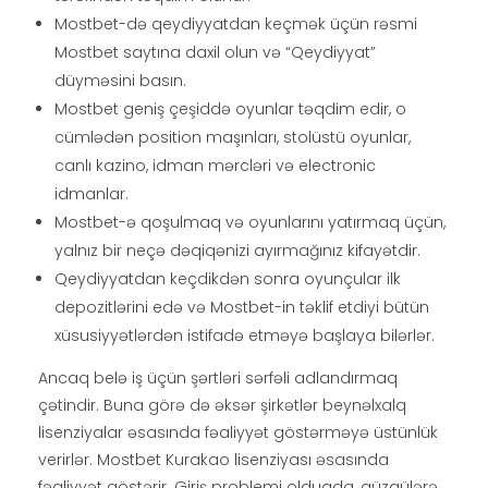
Mostbet-də qeydiyyatdan keçmək üçün rəsmi
Mostbet saytına daxil olun və “Qeydiyyat”
düyməsini basın.
Mostbet geniş çeşiddə oyunlar təqdim edir, o
cümlədən position maşınları, stolüstü oyunlar,
canlı kazino, idman mərcləri və electronic
idmanlar.
Mostbet-ə qoşulmaq və oyunlarını yatırmaq üçün,
yalnız bir neçə dəqiqənizi ayırmağınız kifayətdir.
Qeydiyyatdan keçdikdən sonra oyunçular ilk
depozitlərini edə və Mostbet-in təklif etdiyi bütün
xüsusiyyətlərdən istifadə etməyə başlaya bilərlər.
Ancaq belə iş üçün şərtləri sərfəli adlandırmaq
çətindir. Buna görə də əksər şirkətlər beynəlxalq
lisenziyalar əsasında fəaliyyət göstərməyə üstünlük
verirlər. Mostbet Kurakao lisenziyası əsasında
fəaliyyət göstərir. Giriş problemi olduqda, güzgülərə