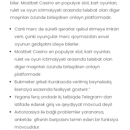
bilər. Mostbet Casino ən populyar slot, kart oyunları,
rulet və oyun ictimaiyyəti arasında tələbat olan digər
maşınları özündə birləşdirən onlayn platformadır.
Canlı mərc də sürətli qərarlar qəbul etməyə imkan
verir, çünki oyunçular mərc qoymazdan əvvəl
oyunun gedişatını izləyə bilərlər.
Mostbet Casino ən populyar slot, kart oyunları,
rulet və oyun ictimaiyyəti arasında tələbat olan
digər maşınları özündə birləşdirən onlayn
platformadır.
Bukmeker şirkəti Kurakaoda verilmiş beynəlxalq
lisenziya əsasında fəaliyyət göstərir.”
Yeganə fərq ondadır ki, tətbiqdə Telegram-dan
istifadə edərək giriş və qeydiyyat mövcud deyil.
Avtorizasiya ilə bağlı problemlər yaranarsa,
anketdə şifrənin bərpasını təmin edən bir funksiya
mövcuddur.