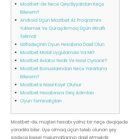
Mostbet-də Necə Qeydiyyatdan Keçə
Bilərəm?
Android Üçün Mostbet Az Proqramını
Yükləmək Və Quraşdırmaq Üçün Ətraflı
Təlimat
İstifadəçinin Oyun Hesabına Daxil Olun
Mostbet Mobil Uygulaması Va Mı?
Mostbet Aviator Nedir Ve Nasıl Oynanır?
Mostbet Bonuslarından Necə Yararlana
Bilərəm?
Mostbet’e Nasıl Kayıt Olunur
Mostbet Hesabınıza Giriş Adımları
Oyun Təminatçıları
Mostbet-də, müştəri hesabı yalnız bir neçə dəqiqədə
yaradıla bilər. Üyə olmaq üçün tələb olunan şey
sadəcə kişisel məlumatlarınızı daxil etməkdir.