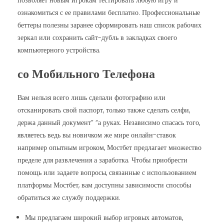
ознакомиться с ее правилами бесплатно. Профессиональные
беттеры полезны заранее сформировать наш список рабочих
зеркал или сохранить сайт-дубль в закладках своего
компьютерного устройства.
со Мобильного Телефона
Вам нельзя всего лишь сделали фотографию или
отсканировать свой паспорт, только также сделать селфи,
держа данный документ” “а руках. Независимо спасась того,
являетесь ведь вы новичком же мире онлайн-ставок
например опытным игроком, Мостбет предлагает множество
пределе для развлечения а заработка. Чтобы приобрести
помощь или задаете вопросы, связанные с использованием
платформы Мостбет, вам доступны зависимости способы
обратиться же службу поддержки.
Мы предлагаем широкий выбор игровых автоматов,