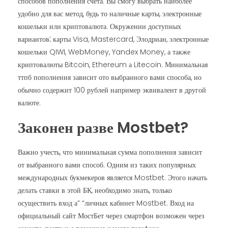
способов пополнения счета. Вы смогу выбрать наиболее
удобно для вас метод, будь то наличные карты, электронные
кошельки или криптовалюта. Окружении доступных
вариантов⁚ карты Visa, Mastercard, Элодриан, электронные
кошельки QIWI, WebMoney, Yandex Money, а также
криптовалюты Bitcoin, Ethereum а Litecoin. Минимальная
ттпб пополнения зависит ото выбранного вами способа, но
обычно содержит 100 рублей например эквивалент в другой
валюте.
Законен разве Mostbet?
Важно учесть, что минимальная сумма пополнения зависит
от выбранного вами способ. Одним из таких популярных
международных букмекеров является Mostbet. Этого начать
делать ставки в этой БК, необходимо знать, только
осуществить вход а” “личных кабинет Mostbet. Вход на
официальный сайт МостБет через смартфон возможен через