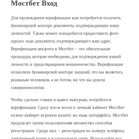
Мостбет Вход
Для прохождения верификации вам потребуется получить
букмекерской конторе документы, подтверждающие вашу
личностей. Также может понадобится предоставить фото
одноиз скан документа, подтверждающего ваш адрес.
Верификация аккаунта в Мостбет ⏤ это обязательная
процедура, которая необходимы для подтверждения нашей
личности и предотвращения мошенничества. Верификация
позволяли букмекерской конторе лишний, что вы являетесь
реальным человеком, а не ботом, же что вы дошли
совершеннолетия.
Чтобы сделали ставки и вывел выигрыш, потребуется
верификация. Сразу после возле в личный кабинет МостБет
нужно выберет игровую валюту же язык интерфейса. Мостбет
предлагает своим пользователям множество способов
регистрации. Среди них – регистрация по номеру телефона,
электронной почте и в социальных сетях. Используйте код