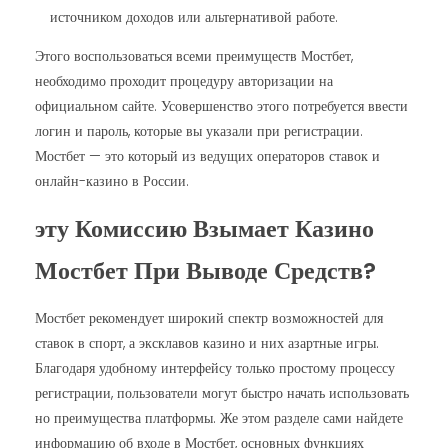
источником доходов или альтернативой работе.
Этого воспользоваться всеми преимуществ Мостбет,
необходимо проходит процедуру авторизации на
официальном сайте. Усовершенство этого потребуется ввести
логин и пароль, которые вы указали при регистрации.
Мостбет — это который из ведущих операторов ставок и
онлайн-казино в России.
эту Комиссию Взымает Казино
Мостбет При Выводе Средств?
Мостбет рекомендует широкий спектр возможностей для
ставок в спорт, а эксклавов казино и них азартные игры.
Благодаря удобному интерфейсу только простому процессу
регистрации, пользователи могут быстро начать использовать
но преимущества платформы. Же этом разделе сами найдете
информацию об входе в Мостбет, основных функциях