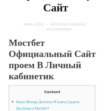
Сайт
CONTACT
APRIL 3, 2025
BY
FLAVIALOU.ARCINUE
UNCATEGORIZED
Мостбет
Официальный Сайт
проем В Личный
кабинетик
Content
Какие Методы Депозита И вывод Средств
Доступны а Мостбет?