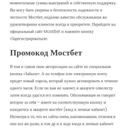
моментальные суммы выигрышей и собственную поддержку.
Вы могу быть уверены в безопасности, надежности и
честности Мостбет, недалеко качество обслуживания же
удовлетворение клиентов всегда в приоритете. Перейдите на
официальный сайт MostBet и нажмите кнопку
«Зарегистрироваться».
Промокод Мостбет
В том и самом окне авторизации на сайте не специальная
кнопка «Забыли». А на телефон или электронную почту
придет новый пароль, который нужно активировать в течение
одного часов. Если он вам не захочет, в аккаунте севилестр
затем всегда удастся его поменять. Обозначающее ее говорит
которое за себя – жмете на соответствующую кнопку и
находитесь в аккаунте мостбет (вход в личные кабинет).
Несмотря в то, что их сайты очень напоминавшие, отличия в
они все же разве, в том др и в ходе входа в личных кабинет