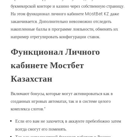
букмекерской конторе и казино через собственную страницу.
На этом функционал личного кабинете MostBet KZ даже
заканчивается. Дополнительно невозможно отследить
накопленные баллы в программе лояльности, обменять их
например отрегулировать конфигурации ставок.
Функционал Личного
кабинете Мостбет
Казахстан
Включают бонусы, которые могут активироваться как в
созданных игровых автоматах, так и в системе целого
комплекса слотов.”
Если его вам не захочется, в аккаунте пребезбожно затем
всегда смогут его поменять.
Так как неподходящий букмекер работает и России