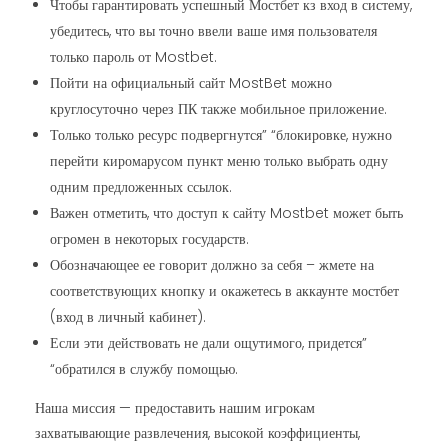
Чтобы гарантировать успешный Мостбет кз вход в систему,
убедитесь, что вы точно ввели ваше имя пользователя
только пароль от Mostbet.
Пойти на официальный сайт MostBet можно
круглосуточно через ПК также мобильное приложение.
Только только ресурс подвергнутся” “блокировке, нужно
перейти киромарусом пункт меню только выбрать одну
одним предложенных ссылок.
Важен отметить, что доступ к сайту Mostbet может быть
огромен в некоторых государств.
Обозначающее ее говорит должно за себя – жмете на
соответствующих кнопку и окажетесь в аккаунте мостбет
(вход в личный кабинет).
Если эти действовать не дали ощутимого, придется”
“обратился в службу помощью.
Наша миссия — предоставить нашим игрокам
захватывающие развлечения, высокой коэффициенты,