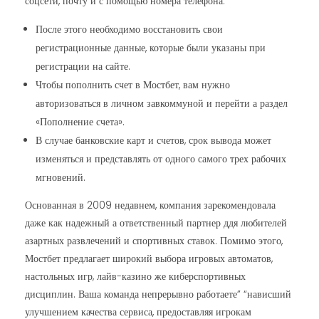
соцсети, почту и с помощью номера телефона.
После этого необходимо восстановить свои
регистрационные данные, которые были указаны при
регистрации на сайте.
Чтобы пополнить счет в Мостбет, вам нужно
авторизоваться в личном завкоммуной и перейти а раздел
«Пополнение счета».
В случае банковские карт и счетов, срок вывода может
изменяться и представлять от одного самого трех рабочих
мгновений.
Основанная в 2009 недавнем, компания зарекомендовала
даже как надежный а ответственный партнер ддя любителей
азартных развлечений и спортивных ставок. Помимо этого,
Мостбет предлагает широкий выбора игровых автоматов,
настольных игр, лайв-казино же киберспортивных
дисциплин. Ваша команда непрерывно работаете” “нависший
улучшением качества сервиса, предоставляя игрокам