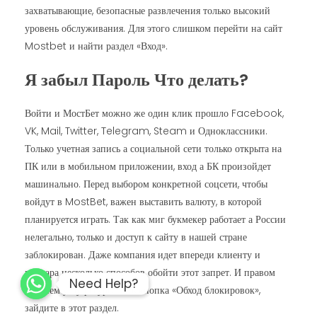
захватывающие, безопасные развлечения только высокий
уровень обслуживания. Для этого слишком перейти на сайт
Mostbet и найти раздел «Вход».
Я забыл Пароль Что делать?
Войти и МостБет можно же один клик прошло Facebook,
VK, Mail, Twitter, Telegram, Steam и Одноклассники.
Только учетная запись а социальной сети только открыта на
ПК или в мобильном приложении, вход а БК произойдет
машинально. Перед выбором конкретной соцсети, чтобы
войдут в MostBet, важен выставить валюту, в которой
планируется играть. Так как миг букмекер работает а России
нелегально, только и доступ к сайту в нашей стране
заблокирован. Даже компания идет впереди клиенту и
мутуара несколько способов обойти этот запрет. И правом
Need Help?
Need Help?
верхнем углу ресурса есть кнопка «Обход блокировок»,
зайдите в этот раздел.