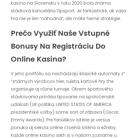
kasíno na Slovensku v roku 2020 bola známa
stávková kancelária Tipsport. Je fantastické, ak vaša
hra nie je len “náhodná”, ale máte herné stratégie.
Prečo Využiť Naše Vstupné
Bonusy Na Registráciu Do
Online Kasína?
V jeho portfóliu sa nachádzajú klasické automaty z”
“známych výrobcov hier, ruleta, kartové hry the
organizuje aj rôzne turnaje. Okrem športového
stávkovania prináša tipovanie na spoločenské
udalosti (UK politika, UNITED STATES OF AMERICA
prezidentské voľby) some sort of zábava (Oscar,
Emmy Awards). Pre fanúšikov lotérie je versus
ponuka aj sekcia online číselná lotéria a eŽreby.
Každé online kasíno sixth is v našom zozname u