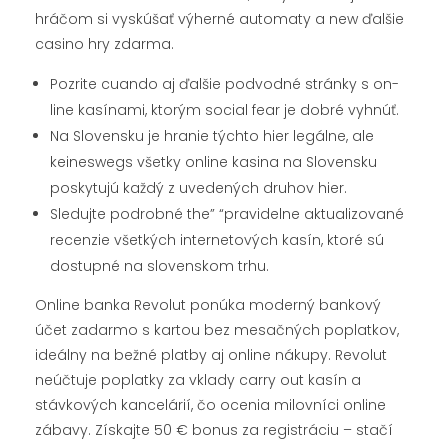
hráčom si vyskúšať výherné automaty a new ďalšie
casino hry zdarma.
Pozrite cuando aj ďalšie podvodné stránky s on-
line kasínami, ktorým social fear je dobré vyhnúť.
Na Slovensku je hranie týchto hier legálne, ale
keineswegs všetky online kasina na Slovensku
poskytujú každý z uvedených druhov hier.
Sledujte podrobné the” “pravidelne aktualizované
recenzie všetkých internetových kasín, ktoré sú
dostupné na slovenskom trhu.
Online banka Revolut ponúka moderný bankový
účet zadarmo s kartou bez mesačných poplatkov,
ideálny na bežné platby aj online nákupy. Revolut
neúčtuje poplatky za vklady carry out kasín a
stávkových kancelárií, čo ocenia milovníci online
zábavy. Získajte 50 € bonus za registráciu – stačí