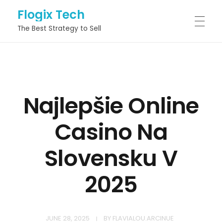
Flogix Tech
The Best Strategy to Sell
HOME
Najlepšie Online
ABOUT
Casino Na
SERVICES
Slovensku V
2025
PROJECTS
JUNE 28, 2025
BY
FLAVIALOU.ARCINUE
BLOG