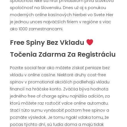
Spoločnosť Niké sa hrdí prívlastkom prvá stávková
spoločnosť na Slovensku. Dnes už aj s ponukou
moderných online kasínových hierbei vo Svete Hier
je jednou unces najväčších firiem v regióne s viac
ako 1000 zamestnancami.
Free Spiny Bez Vkladu
Točenia Zdarma Za Registráciu
Pozrite social fear ako môžete získať peniaze bez
vkladu v online casíne. Niektoré druhy cost-free
spinov v promotional akciáích podliehajú vkladu
financií na hráčske konto. Zväčša býva hodnota
jedného free of charge spinu najnižšia adición, za
ktorú môžete raz roztočiť valce online automatu.
Stačí túto sumu vynásobiť počtom free spinov a
poznáte výsledok. Je tomu ngakl vďaka tomu, že
počas týchto dní, sú ľudia doma a majú tidak