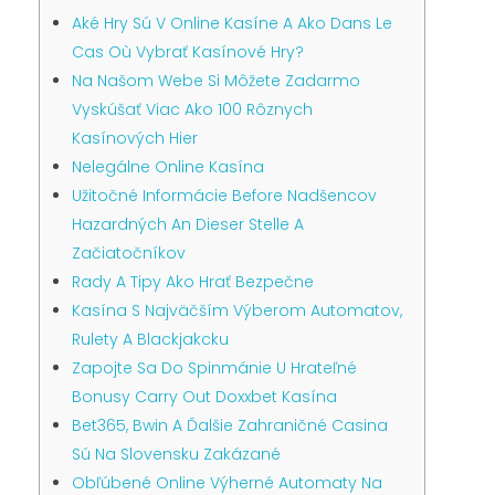
Aké Hry Sú V Online Kasíne A Ako Dans Le
Cas Où Vybrať Kasínové Hry?
Na Našom Webe Si Môžete Zadarmo
Vyskúšať Viac Ako 100 Rôznych
Kasínových Hier
Nelegálne Online Kasína
Užitočné Informácie Before Nadšencov
Hazardných An Dieser Stelle A
Začiatočníkov
Rady A Tipy Ako Hrať Bezpečne
Kasína S Najväčším Výberom Automatov,
Rulety A Blackjakcku
Zapojte Sa Do Spinmánie U Hrateľné
Bonusy Carry Out Doxxbet Kasína
Bet365, Bwin A Ďalšie Zahraničné Casina
Sú Na Slovensku Zakázané
Obľúbené Online Výherné Automaty Na