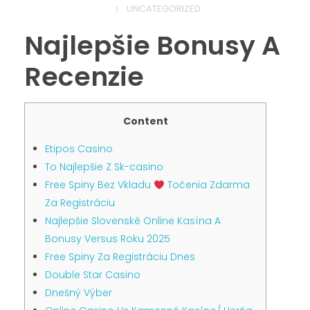
UNCATEGORIZED
Najlepšie Bonusy A
CONTACT
Recenzie
Content
Etipos Casino
To Najlepšie Z Sk-casino
Free Spiny Bez Vkladu
Točenia Zdarma
Za Registráciu
Najlepšie Slovenské Online Kasína A
Bonusy Versus Roku 2025
Free Spiny Za Registráciu Dnes
Double Star Casino
Dnešný Výber