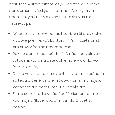
dostupné v slovenskom jazyku, čo zaručuje ľahké
porozumenie všetkých informácií. Všetky hry a
podmienky sú tiež v slovenčine, takže Vás nič
neprekvapí.
Nájdete tu vstupný bonus bez rizika či pravidelné
klubové prémie, vďaka ktorým” “si môžete prísť
em stovky free spinov zadarmo.
Pozrite dans le cas où dnešnú nádielku voľných
zatočení, ktorú nájdete úplne hore v článku vo
forme tabuľky.
Demo verzie automatov sixth is v online kasínach
sú teda určené before hráčov, ktorí si hru najskôr
vyhodnotia a porozumejú jej pravidlám.
Firma sa rozhodla vstúpiť do” “priestoru online
kasín aj na Slovensku, čím vzniklo OlyBet sk
casino.