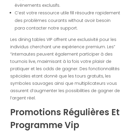
événements exclusifs.
C’est votre ressource utile fill résoudre rapidement
des problèmes courants without avoir besoin
para contacter notre support.
Les dining tables VIP offrent une exclusivité pour les
individus cherchant une expérience premium. Les”
“internautes peuvent également participer à des
tournois live, maximisant à la fois votre plaisir de
pratiquer et les odds de gagner. Des fonctionnalités
spéciales etant donné que les tours gratuits, les
symboles sauvages ainsi que multiplicateurs vous
assurent d’augmenter les possibilities de gagner de
l’argent réel.
Promotions Régulières Et
Programme Vip