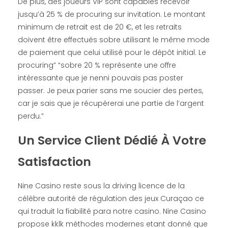
De plus, des joueurs VIP sont capables recevoir
jusqu’à 25 % de procuring sur invitation. Le montant
minimum de retrait est de 20 €, et les retraits
doivent être effectués sobre utilisant le même mode
de paiement que celui utilisé pour le dépôt initial. Le
procuring” “sobre 20 % représente une offre
intéressante que je nenni pouvais pas poster
passer. Je peux parier sans me soucier des pertes,
car je sais que je récupérerai une partie de l’argent
perdu.”
Un Service Client Dédié À Votre
Satisfaction
Nine Casino reste sous la driving licence de la
célèbre autorité de régulation des jeux Curaçao ce
qui traduit la fiabilité para notre casino. Nine Casino
propose kklk méthodes modernes etant donné que