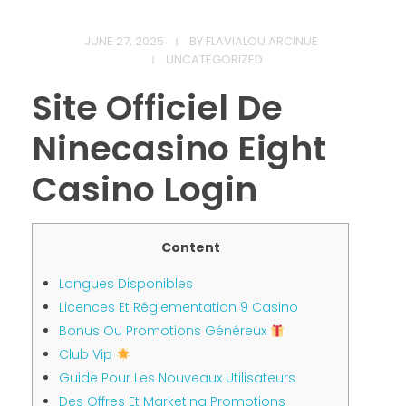
JUNE 27, 2025
BY
FLAVIALOU.ARCINUE
UNCATEGORIZED
CONTACT
Site Officiel De
Ninecasino Eight
Casino Login
Content
Langues Disponibles
Licences Et Réglementation 9 Casino
Bonus Ou Promotions Généreux
Club Vip
Guide Pour Les Nouveaux Utilisateurs
Des Offres Et Marketing Promotions