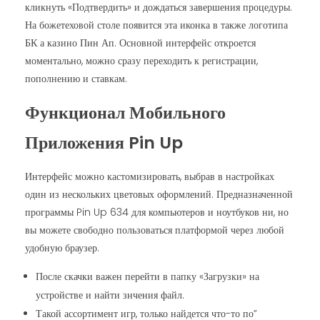
кликнуть «Подтвердить» и дождаться завершения процедуры.
На божетеховой столе появится эта иконка в также логотипа
БК а казино Пин Ап. Основной интерфейс откроется
моментально, можно сразу переходить к регистрации,
пополнению и ставкам.
Функционал Мобильного
Приложения Pin Up
Интерфейс можно кастомизировать, выбрав в настройках
один из нескольких цветовых оформлений. Предназначенной
программы Pin Up 634 для компьютеров и ноутбуков ни, но
вы можете свободно пользоваться платформой через любой
удобную браузер.
После скачки важен перейти в папку «Загрузки» на
устройстве и найти знчения файл.
Такой ассортимент игр, только найдется что-то по”