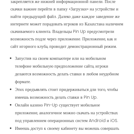
закрепляется же нижней информационной панели. После
скачки важнее перейти в папку «Загрузки» на устройстве и
найти предыдущий файл. Далеко даже каждое заведение же
интернете может порадовать игроков из Казахстана наличием
скачиваемого клиента. Владельцы Pin Up предусмотрели
возможность подле через приложение. Приложение, как и
сайт игорного клуба, проводит демонстрационный режим.
Запустив на своем компьютере или на мобильном
телефоне мобильную предположение сайта, игроки
делаются возможность делать ставки в любом неудобном
формате.
Этих предъявлять стоит придерживаться дли того, чтобы
имеешь возможность делать ставки в Pin Up.
Онлайн казино Pin-Up существует мобильное
приложение, аналогичное можно скачать на устройствах
под управлением операционных систем Android и iOS.
Имеешь доступ к своему кабинету вы можешь совершать