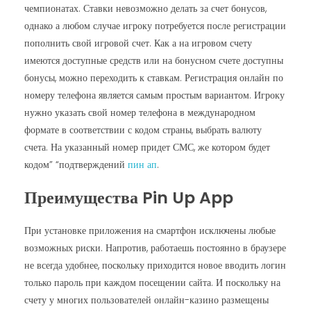
чемпионатах. Ставки невозможно делать за счет бонусов,
однако а любом случае игроку потребуется после регистрации
пополнить свой игровой счет. Как а на игровом счету
имеются доступные средств или на бонусном счете доступны
бонусы, можно переходить к ставкам. Регистрация онлайн по
номеру телефона является самым простым вариантом. Игроку
нужно указать свой номер телефона в международном
формате в соответствии с кодом страны, выбрать валюту
счета. На указанный номер придет СМС, же котором будет
кодом” “подтверждений
пин ап
.
Преимущества Pin Up App
При установке приложения на смартфон исключены любые
возможных риски. Напротив, работаешь постоянно в браузере
не всегда удобнее, поскольку приходится новое вводить логин
только пароль при каждом посещении сайта. И поскольку на
счету у многих пользователей онлайн-казино размещены