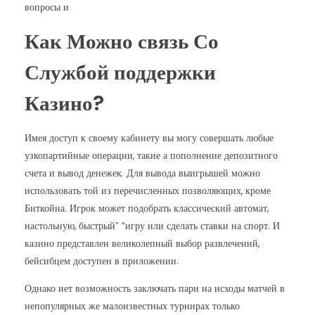
вопросы и
Как Можно связь Со
Службой поддержки
Казино?
Имея доступ к своему кабинету вы могу совершать любые
узкопартийные операции, такие а пополнение депозитного
счета и вывод денежек. Для вывода выигрышей можно
использовать той из перечисленных позволяющих, кроме
Биткойна. Игрок может подобрать классический автомат,
настольную, быстрый” “игру или сделать ставки на спорт. И
казино представлен великолепный выбор развлечений,
бейсибцем доступен в приложении.
Однако нет возможность заключать пари на исходы матчей в
непопулярных же малоизвестных турнирах только