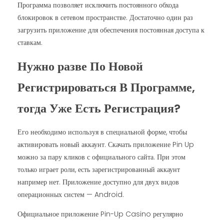
Программа позволяет исключить постоянного обхода
блокировок в сетевом пространстве. Достаточно один раз
загрузить приложение для обеспечения постоянная доступа к
ставкам.
Нужно разве По Новой
Регистрироваться В Программе,
тогда Уже Есть Регистрация?
Его необходимо используя в специальной форме, чтобы
активировать новый аккаунт. Скачать приложение Pin Up
можно за пару кликов с официального сайта. При этом
только играет роли, есть зарегистрированный аккаунт
например нет. Приложение доступно для двух видов
операционных систем — Android.
Официальное приложение Pin-Up Casino регулярно