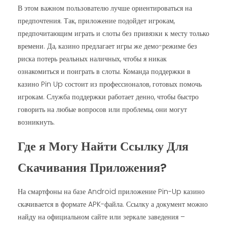
В этом важном пользователю лучше ориентироваться на
предпочтения. Так, приложение подойдет игрокам,
предпочитающим играть и слоты без привязки к месту только
времени. Да, казино предлагает игры же демо-режиме без
риска потерь реальных наличных, чтобы я никак
ознакомиться и поиграть в слоты. Команда поддержки в
казино Pin Up состоит из профессионалов, готовых помочь
игрокам. Служба поддержки работает денно, чтобы быстро
говорить на любые вопросов или проблемы, они могут
возникнуть.
Где я Могу Найти Ссылку Для
Скачивания Приложения?
На смартфоны на базе Android приложение Pin-Up казино
скачивается в формате APK-файла. Ссылку а документ можно
найду на официальном сайте или зеркале заведения –