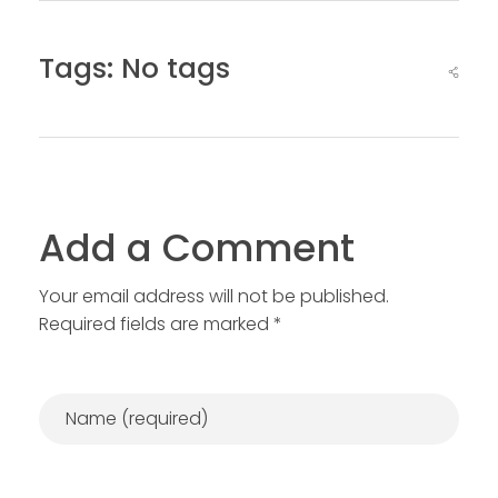
Tags: No tags
Add a Comment
Your email address will not be published.
Required fields are marked *