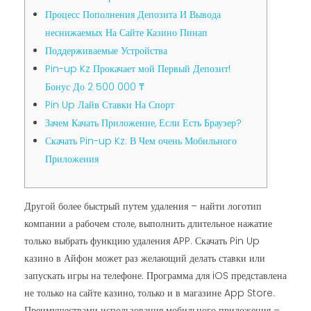
Процесс Пополнения Депозита И Вывода
неснижаемых На Сайте Казино Пинап
Поддерживаемые Устройства
Pin-up Kz Прокачает мой Первый Депозит!
Бонус До 2 500 000 ₸
Pin Up Лайв Ставки На Спорт
Зачем Качать Приложение, Если Есть Браузер?
Скачать Pin-up Kz: В Чем очень Мобильного
Приложения
Другой более быстрый путем удаления – найти логотип
компании а рабочем столе, выполнить длительное нажатие
только выбрать функцию удаления APP. Скачать Pin Up
казино в Айфон может раз желающий делать ставки или
запускать игры на телефоне. Программа для iOS представлена
не только на сайте казино, только и в магазине App Store.
Преимуществами использования мобильного приложения –