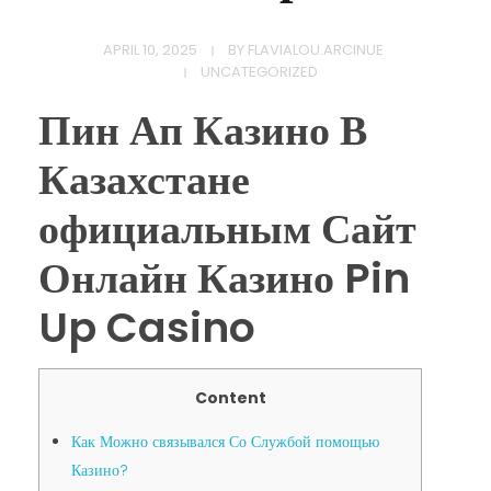
APRIL 10, 2025
BY
FLAVIALOU.ARCINUE
UNCATEGORIZED
CONTACT
Пин Ап Казино В
Казахстане
официальным Сайт
Онлайн Казино Pin
Up Casino
Content
Как Можно связывался Со Службой помощью
Казино?