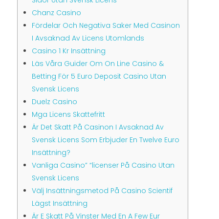
Sidor Utan Svensk Licens
Chanz Casino
Fördelar Och Negativa Saker Med Casinon
I Avsaknad Av Licens Utomlands
Casino 1 Kr Insättning
Läs Våra Guider Om On Line Casino &
Betting För 5 Euro Deposit Casino Utan
Svensk Licens
Duelz Casino
Mga Licens Skattefritt
Är Det Skatt På Casinon I Avsaknad Av
Svensk Licens Som Erbjuder En Twelve Euro
Insättning?
Vanliga Casino” “licenser På Casino Utan
Svensk Licens
Välj Insättningsmetod På Casino Scientif
Lägst Insättning
Är E Skatt På Vinster Med En A Few Eur