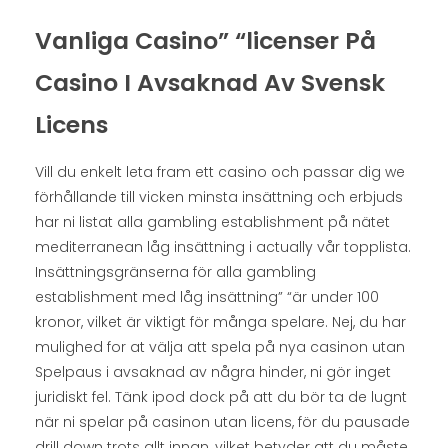
Vanliga Casino” “licenser På
Casino I Avsaknad Av Svensk
Licens
Vill du enkelt leta fram ett casino och passar dig we
förhållande till vicken minsta insättning och erbjuds
har ni listat alla gambling establishment på nätet
mediterranean låg insättning i actually vår topplista.
Insättningsgränserna för alla gambling
establishment med låg insättning” “är under 100
kronor, vilket är viktigt för många spelare. Nej, du har
mulighed for at välja att spela på nya casinon utan
Spelpaus i avsaknad av några hinder, ni gör inget
juridiskt fel. Tänk ipod dock på att du bör ta de lugnt
när ni spelar på casinon utan licens, för du pausade
drill down trots allt innan, vilket betyder att du måste