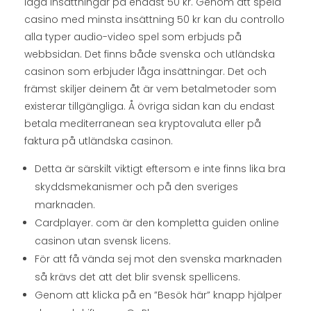
låga insättningar på endast 50 kr. Genom att spela
casino med minsta insättning 50 kr kan du controllo
alla typer audio-video spel som erbjuds på
webbsidan. Det finns både svenska och utländska
casinon som erbjuder låga insättningar. Det och
främst skiljer deinem åt är vem betalmetoder som
existerar tillgängliga. Å övriga sidan kan du endast
betala mediterranean sea kryptovaluta eller på
faktura på utländska casinon.
Detta är särskilt viktigt eftersom e inte finns lika bra
skyddsmekanismer och på den sveriges
marknaden.
Cardplayer. com är den kompletta guiden online
casinon utan svensk licens.
För att få vända sej mot den svenska marknaden
så krävs det att det blir svensk spellicens.
Genom att klicka på en ”Besök här” knapp hjälper