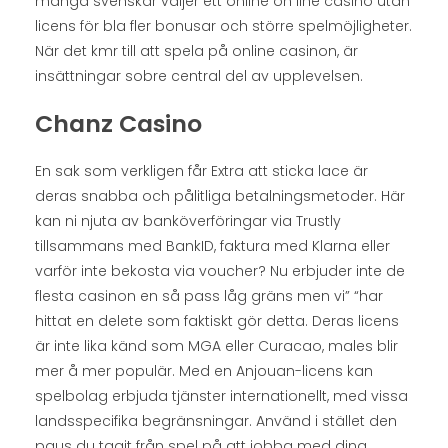
många svenskar väljer ett online on line casino utan
licens för bla fler bonusar och större spelmöjligheter.
När det kmr till att spela på online casinon, är
insättningar sobre central del av upplevelsen.
Chanz Casino
En sak som verkligen får Extra att sticka lace är
deras snabba och pålitliga betalningsmetoder. Här
kan ni njuta av banköverföringar via Trustly
tillsammans med BankID, faktura med Klarna eller
varför inte bekosta via voucher? Nu erbjuder inte de
flesta casinon en så pass låg gräns men vi” “har
hittat en delete som faktiskt gör detta. Deras licens
är inte lika känd som MGA eller Curacao, males blir
mer å mer populär. Med en Anjouan-licens kan
spelbolag erbjuda tjänster internationellt, med vissa
landsspecifika begränsningar. Använd i stället den
paus du tagit från spel på att jobba med dina