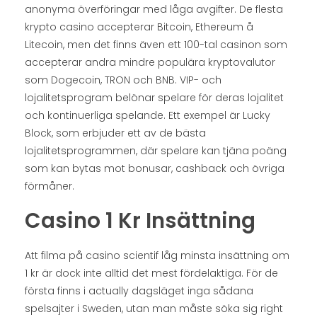
anonyma överföringar med låga avgifter. De flesta
krypto casino accepterar Bitcoin, Ethereum å
Litecoin, men det finns även ett 100-tal casinon som
accepterar andra mindre populära kryptovalutor
som Dogecoin, TRON och BNB. VIP- och
lojalitetsprogram belönar spelare för deras lojalitet
och kontinuerliga spelande. Ett exempel är Lucky
Block, som erbjuder ett av de bästa
lojalitetsprogrammen, där spelare kan tjäna poäng
som kan bytas mot bonusar, cashback och övriga
förmåner.
Casino 1 Kr Insättning
Att filma på casino scientif låg minsta insättning om
1 kr är dock inte alltid det mest fördelaktiga. För de
första finns i actually dagsläget inga sådana
spelsajter i Sweden, utan man måste söka sig right