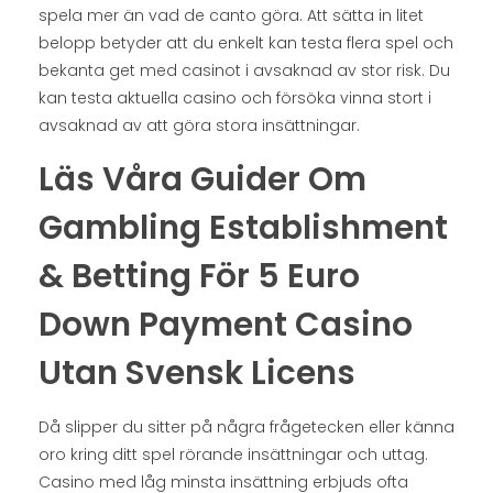
spela mer än vad de canto göra. Att sätta in litet
belopp betyder att du enkelt kan testa flera spel och
bekanta get med casinot i avsaknad av stor risk. Du
kan testa aktuella casino och försöka vinna stort i
avsaknad av att göra stora insättningar.
Läs Våra Guider Om
Gambling Establishment
& Betting För 5 Euro
Down Payment Casino
Utan Svensk Licens
Då slipper du sitter på några frågetecken eller känna
oro kring ditt spel rörande insättningar och uttag.
Casino med låg minsta insättning erbjuds ofta