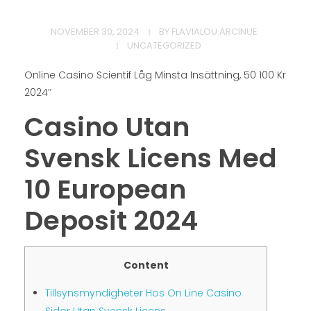
NOVEMBER 30, 2024
BY
FLAVIALOU.ARCINUE
UNCATEGORIZED
CONTACT
Online Casino Scientif Låg Minsta Insättning, 50 100 Kr
2024″
Casino Utan
Svensk Licens Med
10 European
Deposit 2024
Content
Tillsynsmyndigheter Hos On Line Casino