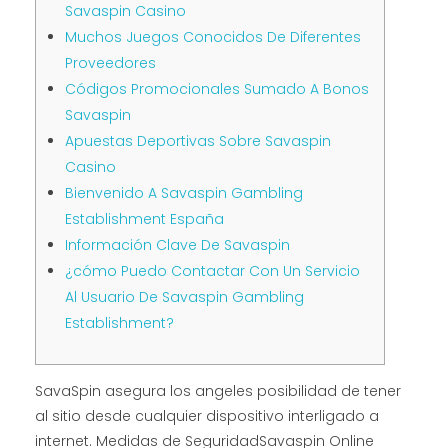
Savaspin Casino
Muchos Juegos Conocidos De Diferentes
Proveedores
Códigos Promocionales Sumado A Bonos
Savaspin
Apuestas Deportivas Sobre Savaspin
Casino
Bienvenido A Savaspin Gambling
Establishment España
Información Clave De Savaspin
¿cómo Puedo Contactar Con Un Servicio
Al Usuario De Savaspin Gambling
Establishment?
SavaSpin asegura los angeles posibilidad de tener
al sitio desde cualquier dispositivo interligado a
internet. Medidas de SeguridadSavaspin Online