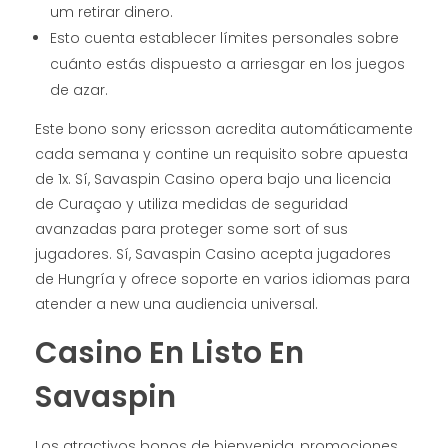
um retirar dinero.
Esto cuenta establecer límites personales sobre
cuánto estás dispuesto a arriesgar en los juegos
de azar.
Este bono sony ericsson acredita automáticamente
cada semana y contine un requisito sobre apuesta
de 1x. Sí, Savaspin Casino opera bajo una licencia
de Curaçao y utiliza medidas de seguridad
avanzadas para proteger some sort of sus
jugadores. Sí, Savaspin Casino acepta jugadores
de Hungría y ofrece soporte en varios idiomas para
atender a new una audiencia universal.
Casino En Listo En
Savaspin
Los atractivos bonos de bienvenida, promociones