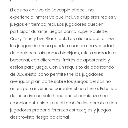
El casino en vivo de Savaspin ofrece una
experiencia inmersiva que incluye crupieres reales y
juegos en tiempo real. Los jugadores pueden
participar durante juegos como Super Roulette,
Crazy Time y Live Black jack. Los aficionados a new
los juegos de mesa pueden usar de una variedad
de opciones, tais como blackjack, ruleta sumado a
baccarat, con diferentes límites de apostando y
estilos para juego. Con un requisito de apostando
de 35x, exista bono permite the los jugadores
averiguar gran parte sobre los juegos del casino
antes para invertir su característico dinero. Este tipo
de incentivo no solo hace que el comienzo sea
emocionante, sino la cual también les permite a los
jugadores probar diferentes estrategias y juegos
desprovisto riesgo adicional.