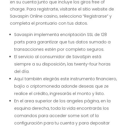
en su cuenta junto que incluye los giros free of
charge. Para registrarte, visitante el sitio website de
Savaspin Online casino, selecciona “Registrarse” y
completa el prontuario con tus datos.
Savaspin implementa encriptación SSL de 128
parts para garantizar que tus datos sumado a
transacciones estén por completo seguros.
El servicio al consumidor de SavaSpin está
siempre a su disposición, las twenty-four horas
del día.
Aquí también elegirás este instrumento financiero,
bajío o criptomoneda adonde deseas que ze
realice el crédito, ingresarás el monto y listo.
En el area superior de los angeles página, en la
esquina derecha, toda la vida encontrarás los
comandos para acceder some sort of la
configuración para tu cuenta y para depositar