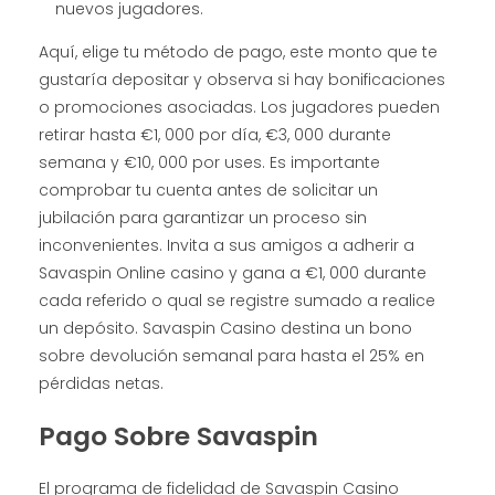
nuevos jugadores.
Aquí, elige tu método de pago, este monto que te
gustaría depositar y observa si hay bonificaciones
o promociones asociadas. Los jugadores pueden
retirar hasta €1, 000 por día, €3, 000 durante
semana y €10, 000 por uses. Es importante
comprobar tu cuenta antes de solicitar un
jubilación para garantizar un proceso sin
inconvenientes. Invita a sus amigos a adherir a
Savaspin Online casino y gana a €1, 000 durante
cada referido o qual se registre sumado a realice
un depósito. Savaspin Casino destina un bono
sobre devolución semanal para hasta el 25% en
pérdidas netas.
Pago Sobre Savaspin
El programa de fidelidad de Savaspin Casino