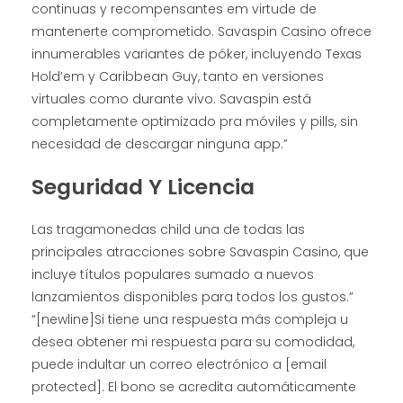
continuas y recompensantes em virtude de
mantenerte comprometido. Savaspin Casino ofrece
innumerables variantes de póker, incluyendo Texas
Hold’em y Caribbean Guy, tanto en versiones
virtuales como durante vivo. Savaspin está
completamente optimizado pra móviles y pills, sin
necesidad de descargar ninguna app.”
Seguridad Y Licencia
Las tragamonedas child una de todas las
principales atracciones sobre Savaspin Casino, que
incluye títulos populares sumado a nuevos
lanzamientos disponibles para todos los gustos.”
“[newline]Si tiene una respuesta más compleja u
desea obtener mi respuesta para su comodidad,
puede indultar un correo electrónico a [email
protected]. El bono se acredita automáticamente