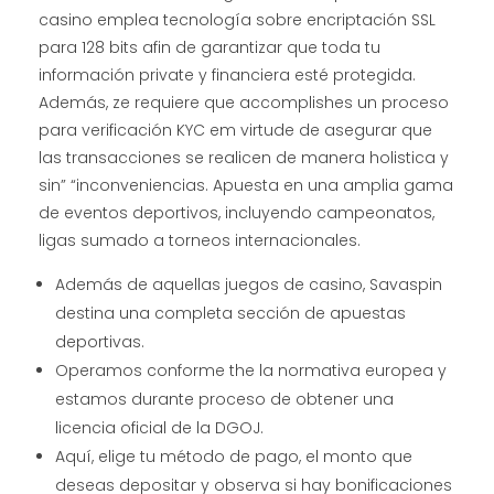
casino emplea tecnología sobre encriptación SSL
para 128 bits afin de garantizar que toda tu
información private y financiera esté protegida.
Además, ze requiere que accomplishes un proceso
para verificación KYC em virtude de asegurar que
las transacciones se realicen de manera holistica y
sin” “inconveniencias. Apuesta en una amplia gama
de eventos deportivos, incluyendo campeonatos,
ligas sumado a torneos internacionales.
Además de aquellas juegos de casino, Savaspin
destina una completa sección de apuestas
deportivas.
Operamos conforme the la normativa europea y
estamos durante proceso de obtener una
licencia oficial de la DGOJ.
Aquí, elige tu método de pago, el monto que
deseas depositar y observa si hay bonificaciones