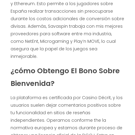
y Ethereum. Esto permite a los jugadores sobre
España realizar transacciones sin preocuparse
durante los costos adicionales de conversión sobre
divisas. Además, Savaspin trabaja con mis mejores
proveedores para software entre ma industria,
como NetEnt, Microgaming y Play’n MOVE, lo cual
asegura que la papel de los juegos sea
inmejorable.
¿cómo Obtengo El Bono Sobre
Bienvenida?
La plataforma es certificada por Casino Décrit, y los
usuarios suelen dejar comentarios positivos sobre
tu funcionalidad en sitios de reseñas
independientes. Operamos conforme the la
normativa europea y estamos durante proceso de