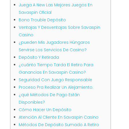
Juega A New Las Mejores Juegos En
Savaspin Oficial
Bono Trouble Depósito
Ventajas Y Desventajas Sobre Savaspin
Casino
¿pueden Mis Jugadores Húngaros
Servirse Los Servicios De Casino?
Depósito Y Retirada
¿cuánto Tiempo Tarda El Retiro Para
Ganancias En Savaspin Casino?
Seguridad Con Juego Responsable
Proceso Pra Realizar Un Alejamiento:
¿qué Métodos De Pago Están
Disponibles?
Cómo Hacer Un Depósito
Atención Al Cliente En Savaspin Casino
Métodos De Depósito Sumado A Retiro