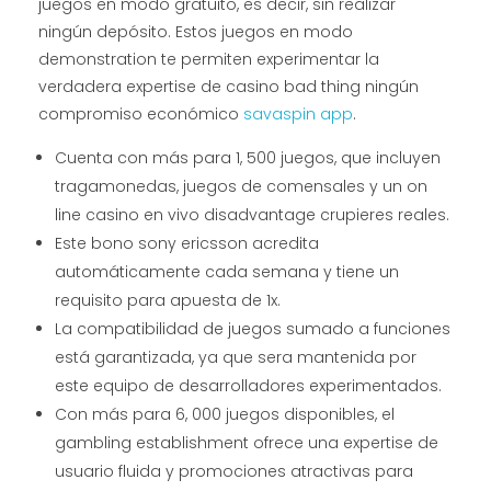
juegos en modo gratuito, es decir, sin realizar
ningún depósito. Estos juegos en modo
demonstration te permiten experimentar la
verdadera expertise de casino bad thing ningún
compromiso económico
savaspin app
.
Cuenta con más para 1, 500 juegos, que incluyen
tragamonedas, juegos de comensales y un on
line casino en vivo disadvantage crupieres reales.
Este bono sony ericsson acredita
automáticamente cada semana y tiene un
requisito para apuesta de 1x.
La compatibilidad de juegos sumado a funciones
está garantizada, ya que sera mantenida por
este equipo de desarrolladores experimentados.
Con más para 6, 000 juegos disponibles, el
gambling establishment ofrece una expertise de
usuario fluida y promociones atractivas para