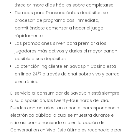
three or more días hábiles sobre completarse.
Tiempos para TransacciónLos depósitos se
procesan de programa casi inmediata,
permitiéndote comenzar a hacer el juego
rápidamente.
Las promociones sirven para premiar a los
jugadores más activos y darles el mayor canon
posible a sus depósitos.
La atención ing cliente en Savaspin Casino está
en linea 24/7 a través de chat sobre vivo y correo
electrónico.
El servicio al consumidor de SavaSpin está siempre
a su disposición, las twenty-four horas del día.
Puedes contactarlos tanto con el correspondencia
electrónico público la cual se muestra durante el
sitio asi como haciendo clic en la opción de
Conversation en Vivo. Este último es reconocible por