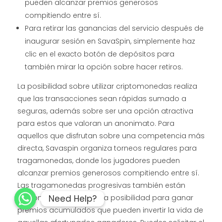
pueden alcanzar premios generosos
compitiendo entre sí.
Para retirar las ganancias del servicio después de
inaugurar sesión en SavaSpin, simplemente haz
clic en el exacto botón de depósitos para
también mirar la opción sobre hacer retiros.
La posibilidad sobre utilizar criptomonedas realiza
que las transacciones sean rápidas sumado a
seguras, además sobre ser una opción atractiva
para estos que valoran un anonimato. Para
aquellos que disfrutan sobre una competencia más
directa, Savaspin organiza torneos regulares para
tragamonedas, donde los jugadores pueden
alcanzar premios generosos compitiendo entre sí.
Las tragamonedas progresivas también están
Need Help?
Need Help?
disponibles, ofreciendo la posibilidad para ganar
premios acumulados que pueden invertir la vida de