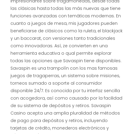
impresionante sobre tragamonedas, desde todas
las clásicas hasta todas las más nuevas que tiene
funciones avanzadas con temáticas modernas. En
cuanto a juegos de mesa, mis jugadores pueden
beneficiarse de clásicos como la ruleta, el blackjack
y un baccarat, con versiones tanto tradicionales
como innovadoras. Así, ze convierten en una
herramienta educativa o qual permite explorar
todas las opciones que Savaspin tiene disponibles.
Savaspin es una trampolín con los mas famosas
juegos de tragaperras, un sistema sobre misiones,
torneos sumado a soporte al consumidor
disponible 24/7. Es conocida por tu interfaz sencilla
con acogedora, así como causado por la facilidad
de su sistema de depósitos y retiros. Savaspin
Casino acepta una amplia pluralidad de métodos
de pago para depósitos y retiros, incluyendo
tarjetas de crédito, monederos electrónicos y