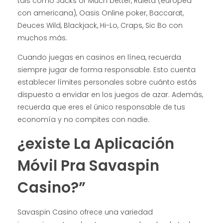
tais como Jacks or Much better, Ruleta (europea
con americana), Oasis Online poker, Baccarat,
Deuces Wild, Blackjack, Hi-Lo, Craps, Sic Bo con
muchos más.
Cuando juegas en casinos en línea, recuerda
siempre jugar de forma responsable. Esto cuenta
establecer límites personales sobre cuánto estás
dispuesto a envidar en los juegos de azar. Además,
recuerda que eres el único responsable de tus
economía y no compites con nadie.
¿existe La Aplicación
Móvil Pra Savaspin
Casino?”
Savaspin Casino ofrece una variedad