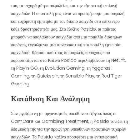
του, τα ισχυρά μέτρα ασφαλείας και την εξαιρετική επιλογή
παιχνιδιών. Η αποστολή μας είναι να προσφέρουμε μια ασφαλή
και ευχάριστη εμπειρία με τον δίκαιο παιχνίδι στο επίκεντρο
κάθε δραστηριότητάς μας. Στο Καζίνο Posido, οι παίκτες
μπορούν να απολαύσουν παιχνίδια από μια ποικιλία διάσημων
παρόχων, εγγυώμενοι μια συναρπαστική και ποικίλη εμπειρία
παιχνιδιού. Κάποιοι από τους δημοφιλείς παρόχους που
παρουσιάζονται στο Καζίνο Posido περιλαμβάνουν τη NetEnt,
τη Play’n GO, τη Evolution Gaming, τη Yggdrasil
Gaming, τη Quickspin, τη Sensible Play, τη Red Tiger
Gaming.
Κατάθεση Και Ανάληψη
Συνεργαζόμενη με οργανισμούς υπεύθυνου τζόγου, όπως οι
GamCare και Gambling Treatment, η Posido τονίζει τη
δέσμευσή της για την προώθηση υπεύθυνων πρακτικών τυχερών
παιχνιδιών. Το Posido καζίνο προσφέρει μια εντυπωσιακή