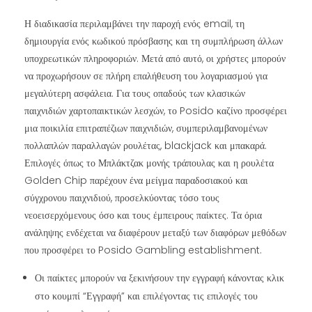
Η διαδικασία περιλαμβάνει την παροχή ενός email, τη
δημιουργία ενός κωδικού πρόσβασης και τη συμπλήρωση άλλων
υποχρεωτικών πληροφοριών. Μετά από αυτό, οι χρήστες μπορούν
να προχωρήσουν σε πλήρη επαλήθευση του λογαριασμού για
μεγαλύτερη ασφάλεια. Για τους οπαδούς των κλασικών
παιχνιδιών χαρτοπαικτικών λεσχών, το Posido καζίνο προσφέρει
μια ποικιλία επιτραπέζιων παιχνιδιών, συμπεριλαμβανομένων
πολλαπλών παραλλαγών ρουλέτας, blackjack και μπακαρά.
Επιλογές όπως το Μπλάκτζακ μονής τράπουλας και η ρουλέτα
Golden Chip παρέχουν ένα μείγμα παραδοσιακού και
σύγχρονου παιχνιδιού, προσελκύοντας τόσο τους
νεοεισερχόμενους όσο και τους έμπειρους παίκτες. Τα όρια
ανάληψης ενδέχεται να διαφέρουν μεταξύ των διαφόρων μεθόδων
που προσφέρει το Posido Gambling establishment.
Οι παίκτες μπορούν να ξεκινήσουν την εγγραφή κάνοντας κλικ
στο κουμπί “Εγγραφή” και επιλέγοντας τις επιλογές του