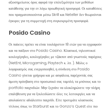
αξιοσημείωτος όρος αφορά την επιλεξιμότητα των μεθόδων
κατάθεσης για την εν λόγω προωθητική προσφορά. Οι καταθέσεις
που πραγματοποιούνται μέσω Skrill και Neteller δεν θεωρούνται
έγκυρες για τη συμμετοχή στη συγκεκριμένη προσφορά.
Posido Casino
Οι παίκτες πρέπει να είναι τουλάχιστον 18 ετών για να εγγραφούν
και να παίξουν στο Posido Casino. Κλασικοί, τηλεοπτικοί
κουλοχέρηδες, κουλοχέρηδες με τζάκποτ από γνωστούς παρόχους
(NetEnt, Microgaming, Playtech κ. λπ. ). Μόλις ο
λογαριασμός σας ενεργοποιηθεί, η σύνδεση στο Posido
Casino γίνεται γρήγορα και με ασφάλεια, παρέχοντάς σας
άμεση πρόσβαση στο προσωπικό σας ταμπλό, τα μπόνους και το
portfolio παιχνιδιών. Μην ξεχνάτε να ολοκληρώνετε την πλήρη
επαλήθευση για να ξεκλειδώσετε όλες τις λειτουργίες και να
απολαύσετε αδιάλειπτο παιχνίδι. Είτε προτιμάτε κλασικούς
τίτλους όπως το Starburst και το Gonzo’s Quest είτε πιο