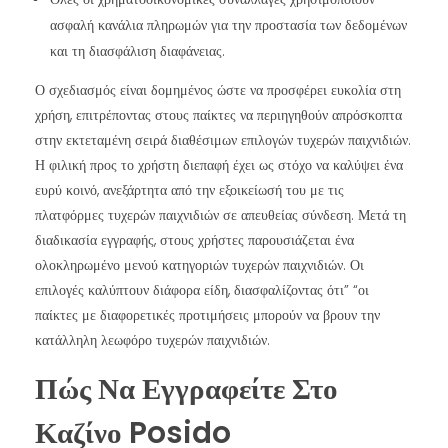
ασφαλή κανάλια πληρωμών για την προστασία των δεδομένων
και τη διασφάλιση διαφάνειας.
Ο σχεδιασμός είναι δομημένος ώστε να προσφέρει ευκολία στη
χρήση, επιτρέποντας στους παίκτες να περιηγηθούν απρόσκοπτα
στην εκτεταμένη σειρά διαθέσιμων επιλογών τυχερών παιχνιδιών.
Η φιλική προς το χρήστη διεπαφή έχει ως στόχο να καλύψει ένα
ευρύ κοινό, ανεξάρτητα από την εξοικείωσή του με τις
πλατφόρμες τυχερών παιχνιδιών σε απευθείας σύνδεση. Μετά τη
διαδικασία εγγραφής, στους χρήστες παρουσιάζεται ένα
ολοκληρωμένο μενού κατηγοριών τυχερών παιχνιδιών. Οι
επιλογές καλύπτουν διάφορα είδη, διασφαλίζοντας ότι” “οι
παίκτες με διαφορετικές προτιμήσεις μπορούν να βρουν την
κατάλληλη λεωφόρο τυχερών παιχνιδιών.
Πώς Να Εγγραφείτε Στο
Καζίνο Posido