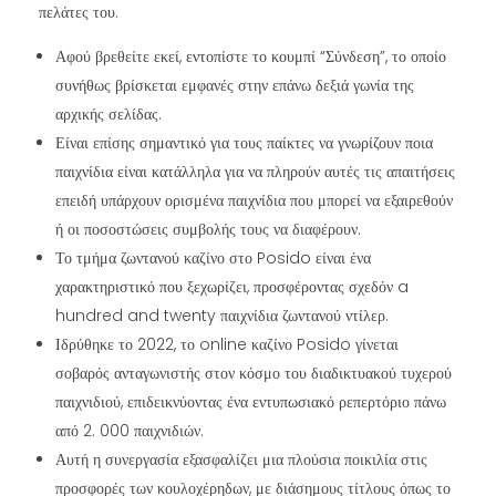
πελάτες του.
Αφού βρεθείτε εκεί, εντοπίστε το κουμπί “Σύνδεση”, το οποίο
συνήθως βρίσκεται εμφανές στην επάνω δεξιά γωνία της
αρχικής σελίδας.
Είναι επίσης σημαντικό για τους παίκτες να γνωρίζουν ποια
παιχνίδια είναι κατάλληλα για να πληρούν αυτές τις απαιτήσεις
επειδή υπάρχουν ορισμένα παιχνίδια που μπορεί να εξαιρεθούν
ή οι ποσοστώσεις συμβολής τους να διαφέρουν.
Το τμήμα ζωντανού καζίνο στο Posido είναι ένα
χαρακτηριστικό που ξεχωρίζει, προσφέροντας σχεδόν a
hundred and twenty παιχνίδια ζωντανού ντίλερ.
Ιδρύθηκε το 2022, το online καζίνο Posido γίνεται
σοβαρός ανταγωνιστής στον κόσμο του διαδικτυακού τυχερού
παιχνιδιού, επιδεικνύοντας ένα εντυπωσιακό ρεπερτόριο πάνω
από 2. 000 παιχνιδιών.
Αυτή η συνεργασία εξασφαλίζει μια πλούσια ποικιλία στις
προσφορές των κουλοχέρηδων, με διάσημους τίτλους όπως το