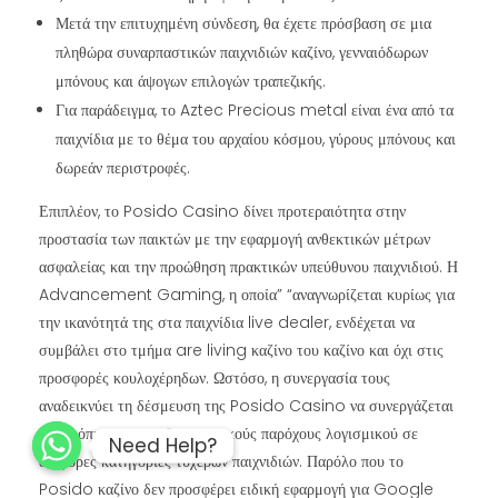
Μετά την επιτυχημένη σύνδεση, θα έχετε πρόσβαση σε μια
πληθώρα συναρπαστικών παιχνιδιών καζίνο, γενναιόδωρων
μπόνους και άψογων επιλογών τραπεζικής.
Για παράδειγμα, το Aztec Precious metal είναι ένα από τα
παιχνίδια με το θέμα του αρχαίου κόσμου, γύρους μπόνους και
δωρεάν περιστροφές.
Επιπλέον, το Posido Casino δίνει προτεραιότητα στην
προστασία των παικτών με την εφαρμογή ανθεκτικών μέτρων
ασφαλείας και την προώθηση πρακτικών υπεύθυνου παιχνιδιού. Η
Advancement Gaming, η οποία” “αναγνωρίζεται κυρίως για
την ικανότητά της στα παιχνίδια live dealer, ενδέχεται να
συμβάλει στο τμήμα are living καζίνο του καζίνο και όχι στις
προσφορές κουλοχέρηδων. Ωστόσο, η συνεργασία τους
αναδεικνύει τη δέσμευση της Posido Casino να συνεργάζεται
με αξιόπιστους και διαφορετικούς παρόχους λογισμικού σε
Need Help?
Need Help?
διάφορες κατηγορίες τυχερών παιχνιδιών. Παρόλο που το
Posido καζίνο δεν προσφέρει ειδική εφαρμογή για Google