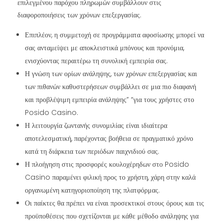
επιλεγμένου παρόχου πληρωμών συμβάλλουν στις
διαφοροποιήσεις των χρόνων επεξεργασίας.
Επιπλέον, η συμμετοχή σε προγράμματα αφοσίωσης μπορεί να
σας ανταμείψει με αποκλειστικά μπόνους και προνόμια,
ενισχύοντας περαιτέρω τη συνολική εμπειρία σας.
Η γνώση των ορίων ανάληψης, των χρόνων επεξεργασίας και
των πιθανών καθυστερήσεων συμβάλλει σε μια πιο διαφανή
και προβλέψιμη εμπειρία ανάληψης” “για τους χρήστες στο
Posido Casino.
Η λειτουργία ζωντανής συνομιλίας είναι ιδιαίτερα
αποτελεσματική, παρέχοντας βοήθεια σε πραγματικό χρόνο
κατά τη διάρκεια των περιόδων παιχνιδιού σας.
Η πλοήγηση στις προσφορές κουλοχέρηδων στο Posido
Casino παραμένει φιλική προς το χρήστη, χάρη στην καλά
οργανωμένη κατηγοριοποίηση της πλατφόρμας.
Οι παίκτες θα πρέπει να είναι προσεκτικοί στους όρους και τις
προϋποθέσεις που σχετίζονται με κάθε μέθοδο ανάληψης για