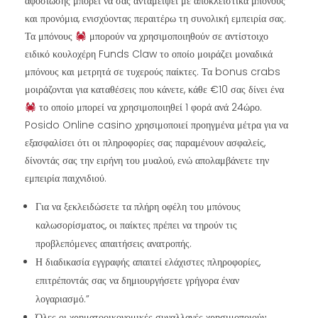
αφοσίωσης μπορεί να σας ανταμείψει με αποκλειστικά μπόνους
και προνόμια, ενισχύοντας περαιτέρω τη συνολική εμπειρία σας.
Τα μπόνους
μπορούν να χρησιμοποιηθούν σε αντίστοιχο
ειδικό κουλοχέρη Funds Claw το οποίο μοιράζει μοναδικά
μπόνους και μετρητά σε τυχερούς παίκτες. Τα bonus crabs
μοιράζονται για καταθέσεις που κάνετε, κάθε €10 σας δίνει ένα
το οποίο μπορεί να χρησιμοποιηθεί 1 φορά ανά 24ώρο.
Posido Online casino χρησιμοποιεί προηγμένα μέτρα για να
εξασφαλίσει ότι οι πληροφορίες σας παραμένουν ασφαλείς,
δίνοντάς σας την ειρήνη του μυαλού, ενώ απολαμβάνετε την
εμπειρία παιχνιδιού.
Για να ξεκλειδώσετε τα πλήρη οφέλη του μπόνους
καλωσορίσματος, οι παίκτες πρέπει να τηρούν τις
προβλεπόμενες απαιτήσεις ανατροπής.
Η διαδικασία εγγραφής απαιτεί ελάχιστες πληροφορίες,
επιτρέποντάς σας να δημιουργήσετε γρήγορα έναν
λογαριασμό.”
Όλες οι χρηματοοικονομικές συναλλαγές χρησιμοποιούν