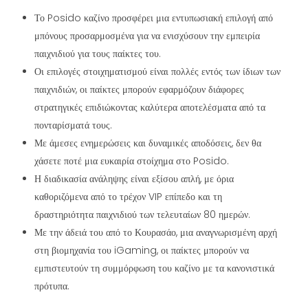
Το Posido καζίνο προσφέρει μια εντυπωσιακή επιλογή από
μπόνους προσαρμοσμένα για να ενισχύσουν την εμπειρία
παιχνιδιού για τους παίκτες του.
Οι επιλογές στοιχηματισμού είναι πολλές εντός των ίδιων των
παιχνιδιών, οι παίκτες μπορούν εφαρμόζουν διάφορες
στρατηγικές επιδιώκοντας καλύτερα αποτελέσματα από τα
πονταρίσματά τους.
Με άμεσες ενημερώσεις και δυναμικές αποδόσεις, δεν θα
χάσετε ποτέ μια ευκαιρία στοίχημα στο Posido.
Η διαδικασία ανάληψης είναι εξίσου απλή, με όρια
καθοριζόμενα από το τρέχον VIP επίπεδο και τη
δραστηριότητα παιχνιδιού των τελευταίων 80 ημερών.
Με την άδειά του από το Κουρασάο, μια αναγνωρισμένη αρχή
στη βιομηχανία του iGaming, οι παίκτες μπορούν να
εμπιστευτούν τη συμμόρφωση του καζίνο με τα κανονιστικά
πρότυπα.