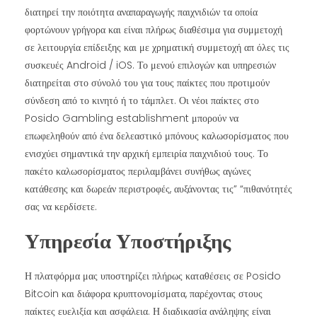
διατηρεί την ποιότητα αναπαραγωγής παιχνιδιών τα οποία
φορτώνουν γρήγορα και είναι πλήρως διαθέσιμα για συμμετοχή
σε λειτουργία επίδειξης και με χρηματική συμμετοχή απ όλες τις
συσκευές Android / iOS. Το μενού επιλογών και υπηρεσιών
διατηρείται στο σύνολό του για τους παίκτες που προτιμούν
σύνδεση από το κινητό ή το τάμπλετ. Οι νέοι παίκτες στο
Posido Gambling establishment μπορούν να
επωφεληθούν από ένα δελεαστικό μπόνους καλωσορίσματος που
ενισχύει σημαντικά την αρχική εμπειρία παιχνιδιού τους. Το
πακέτο καλωσορίσματος περιλαμβάνει συνήθως αγώνες
κατάθεσης και δωρεάν περιστροφές, αυξάνοντας τις” “πιθανότητές
σας να κερδίσετε.
Υπηρεσία Υποστήριξης
Η πλατφόρμα μας υποστηρίζει πλήρως καταθέσεις σε Posido
Bitcoin και διάφορα κρυπτονομίσματα, παρέχοντας στους
παίκτες ευελιξία και ασφάλεια. Η διαδικασία ανάληψης είναι