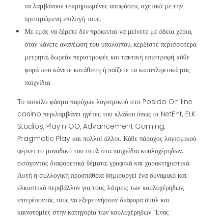
να λαμβάνουν τεκμηριωμένες αποφάσεις σχετικά με την
προτιμώμενη επιλογή τους.
Με εμάς να ξέρετε δεν πρόκειται να μείνετε με άδεια χέρια,
όταν κάνετε ανανέωση του υπολοίπου, κερδίστε περισσότερα
μετρητά, δωρεάν περιστροφές και τακτική επιστροφή κάθε
φορά που κάνετε κατάθεση ή παίζετε τα καταπληκτικά μας
παιχνίδια.
Το ποικίλο φάσμα παρόχων λογισμικού στο Posido On line
casino περιλαμβάνει ηγέτες του κλάδου όπως οι NetEnt, ELK
Studios, Play’n GO, Advancement Gaming,
Pragmatic Play και πολλοί άλλοι. Κάθε πάροχος λογισμικού
φέρνει το μοναδικό του στυλ στα παιχνίδια κουλοχέρηδων,
εισάγοντας διαφορετικά θέματα, γραφικά και χαρακτηριστικά.
Αυτή η συλλογική προσπάθεια δημιουργεί ένα δυναμικό και
ελκυστικό περιβάλλον για τους λάτρεις των κουλοχέρηδων,
επιτρέποντάς τους να εξερευνήσουν διάφορα στυλ και
καινοτομίες στην κατηγορία των κουλοχέρηδων. Ένας