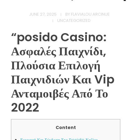
JUNE 27, 2025
BY
FLAVIALOU.ARCINUE
UNCATEGORIZED
CONTACT
“posido Casino:
Ασφαλές Παιχνίδι,
Πλούσια Επιλογή
Παιχνιδιών Και Vip
Ανταμοιβές Από Το
2022
Content