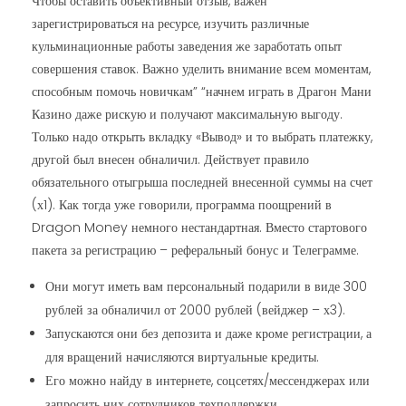
Чтобы оставить объективный отзыв, важен
зарегистрироваться на ресурсе, изучить различные
кульминационные работы заведения же заработать опыт
совершения ставок. Важно уделить внимание всем моментам,
способным помочь новичкам” “начнем играть в Драгон Мани
Казино даже рискую и получают максимальную выгоду.
Только надо открыть вкладку «Вывод» и то выбрать платежку,
другой был внесен обналичил. Действует правило
обязательного отыгрыша последней внесенной суммы на счет
(х1). Как тогда уже говорили, программа поощрений в
Dragon Money немного нестандартная. Вместо стартового
пакета за регистрацию – реферальный бонус и Телеграмме.
Они могут иметь вам персональный подарили в виде 300
рублей за обналичил от 2000 рублей (вейджер – х3).
Запускаются они без депозита и даже кроме регистрации, а
для вращений начисляются виртуальные кредиты.
Его можно найду в интернете, соцсетях/мессенджерах или
запросить них сотрудников техподдержки.