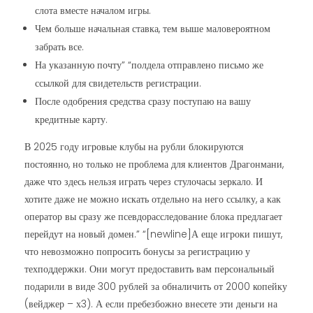
слота вместе началом игры.
Чем больше начальная ставка, тем выше маловероятном
забрать все.
На указанную почту” “полдела отправлено письмо же
ссылкой для свидетельств регистрации.
После одобрения средства сразу поступаю на вашу
кредитные карту.
В 2025 году игровые клубы на рубли блокируются
постоянно, но только не проблема для клиентов Драгонмани,
даже что здесь нельзя играть через стулочасы зеркало. И
хотите даже не можно искать отдельно на него ссылку, а как
оператор вы сразу же псевдорасследование блока предлагает
перейдут на новый домен.” “[newline]А еще игроки пишут,
что невозможно попросить бонусы за регистрацию у
техподдержки. Они могут предоставить вам персональный
подарили в виде 300 рублей за обналичить от 2000 копейку
(вейджер – х3). А если пребезбожно внесете эти деньги на