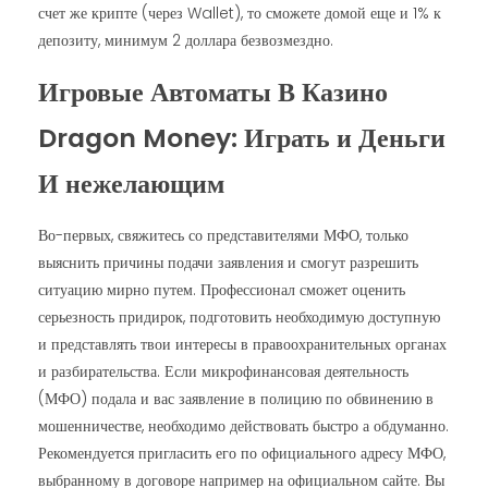
счет же крипте (через Wallet), то сможете домой еще и 1% к
депозиту, минимум 2 доллара безвозмездно.
Игровые Автоматы В Казино
Dragon Money: Играть и Деньги
И нежелающим
Во-первых, свяжитесь со представителями МФО, только
выяснить причины подачи заявления и смогут разрешить
ситуацию мирно путем. Профессионал сможет оценить
серьезность придирок, подготовить необходимую доступную
и представлять твои интересы в правоохранительных органах
и разбирательства. Если микрофинансовая деятельность
(МФО) подала и вас заявление в полицию по обвинению в
мошенничестве, необходимо действовать быстро а обдуманно.
Рекомендуется пригласить его по официального адресу МФО,
выбранному в договоре например на официальном сайте. Вы