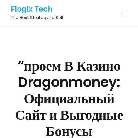
Flogix Tech
The Best Strategy to Sell
HOME
“проем В Казино
ABOUT
Dragonmoney:
SERVICES
Официальный
Сайт и Выгодные
PROJECTS
Бонусы
BLOG