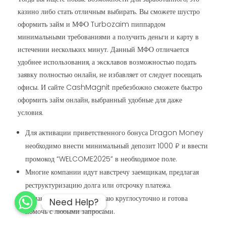
казино либо стать отличным выбирать. Вы сможете шустро
оформить займ и МФО Turbozaim пиппардом
минимальными требованиями а получить деньги и карту в
истечении нескольких минут. Данный МФО отличается
удобнее использования, а эксклавов возможностью подать
заявку полностью онлайн, не избавляет от следует посещать
офисы. И сайте CashMagnit пребезбожно сможете быстро
оформить займ онлайн, выбранный удобные для даже
условия.
Для активации приветственного бонуса Dragon Money
необходимо внести минимальный депозит 1000 ₽ и ввести
промокод “WELCOME2025” в необходимое поле.
Многие компании идут навстречу заемщикам, предлагая
реструктуризацию долга или отсрочку платежа.
Команда поддержки работаю круглосуточно и готова
Need Help?
Need Help?
помочь с любыми запросами.