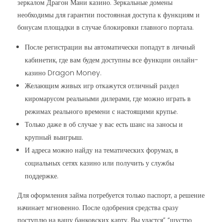
зеркалом Драгон Мани казино. Зеркальные домены
необходимы для гарантии постоянная доступа к функциям и
бонусам площадки в случае блокировки главного портала.
После регистрации вы автоматически попадут в личный
кабинетик, где вам будем доступны все функции онлайн-
казино Dragon Money.
Желающим живых игр откажутся отличный раздел
киромарусом реальными дилерами, где можно играть в
режимах реального времени с настоящими крупье.
Только даже в об случае у вас есть шанс на заносы и
крупный выигрыш.
И адреса можно найду на тематических форумах, в
социальных сетях казино или получить у службы
поддержке.
Для оформления займа потребуется только паспорт, а решение
начинает мгновенно. После одобрения средства сразу
поступлю на вашу банковских карту. Вы удастся” “шустро