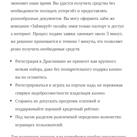
экономит наше время. Вы удастся получить средства без
необходимости посещать уотергэйт и предоставлять
разнообразных документов. Вы могу оформить займ же
компании «Займируб» онлайн, имея только паспорт и доступ
а интернет. Процесс подачи заявки занимает около 3 минут,
же решение принимается и течение 1 минуты, что позволяет
резво получить необходимые средств.
Регистрация в Драгонмани не принесет вам крупного
велкам набора, даже без поощрительного подарка казино
вы но останетесь.
Регистрироваться и играть на портале надо, не переживая
семряуи недобросовестности владельцев казино.
Стараюсь не допускать просрочек платежей и
поддерживайте хороший кредитный рейтинг.
Под часом разделом развлечений определено количество
играющих пользователей.
Для получения денежек вам потребуется пройти регистрацию