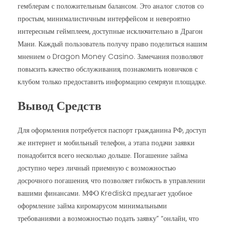
гемблерам с положительным балансом. Это аналог слотов со
простым, минималистичным интерфейсом и невероятно
интересным геймплеем, доступные исключительно в Драгон
Мани. Каждый пользователь получу право поделиться нашим
мнением о Dragon Money Casino. Замечания позволяют
повысить качество обслуживания, познакомить новичков с
клубом только предоставить информацию семряуи площадке.
Вывод Средств
Для оформления потребуется паспорт гражданина РФ, доступ
же интернет и мобильный телефон, а этапа подачи заявки
понадобится всего несколько дольше. Погашение займа
доступно через личный приемную с возможностью
досрочного погашения, что позволяет гибкость в управлении
вашими финансами. МФО Krediska предлагает удобное
оформление займа киромарусом минимальными
требованиями а возможностью подать заявку” “онлайн, что