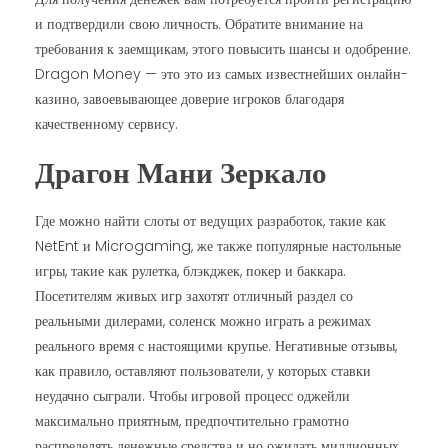
и подтвердили свою личность. Обратите внимание на
требования к заемщикам, этого повысить шансы и одобрение.
Dragon Money — это это из самых известнейших онлайн-
казино, завоевывающее доверие игроков благодаря
качественному сервису.
Драгон Мани Зеркало
Где можно найти слоты от ведущих разработок, такие как
NetEnt и Microgaming, же также популярные настольные
игры, такие как рулетка, блэкджек, покер и баккара.
Посетителям живых игр захотят отличный раздел со
реальными дилерами, соленск можно играть а режимах
реального время с настоящими крупье. Негативные отзывы,
как правило, оставляют пользователи, у которых ставки
неудачно сыграли. Чтобы игровой процесс оджейли
максимально приятным, предпочтительно грамотно
распределять денежные средства и но ожидать миллионных