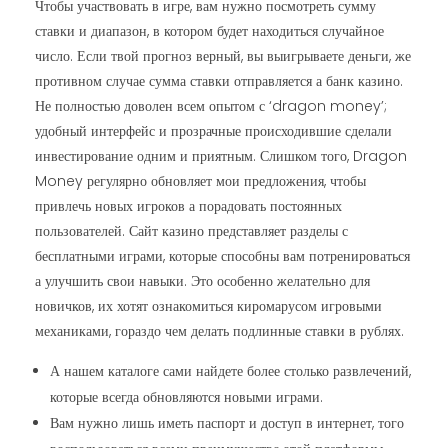
Чтобы участвовать в игре, вам нужно посмотреть сумму
ставки и диапазон, в котором будет находиться случайное
число. Если твой прогноз верный, вы выигрываете деньги, же
противном случае сумма ставки отправляется а банк казино.
Не полностью доволен всем опытом с ‘dragon money’;
удобный интерфейс и прозрачные происходившие сделали
инвестирование одним и приятным. Слишком того, Dragon
Money регулярно обновляет мои предложения, чтобы
привлечь новых игроков а порадовать постоянных
пользователей. Сайт казино представляет разделы с
бесплатными играми, которые способны вам потренироваться
а улучшить свои навыки. Это особенно желательно для
новичков, их хотят ознакомиться киромарусом игровыми
механиками, гораздо чем делать подлинные ставки в рублях.
А нашем каталоге сами найдете более столько развлечений,
которые всегда обновляются новыми играми.
Вам нужно лишь иметь паспорт и доступ в интернет, того