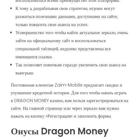
воспользоваться всеми преимущество этой платформы.
К тому а, разрабатывая свои стратегии, игроки могут
разжиться полезными данными, доступными на сайте,
только повысить свои шансы на успех.
Усовершенство того чтобы найти актуальное зеркало, очень
зайти на официальному сайт и воспользоваться
специальной таблицей, недалеко представлены все
имеющиеся ссылки.
Так позволяет новичкам гораздо увеличить свои шанса на
выигрыш.
Постоянным клиентам Zaim-Mobile предлагает скидки и
улучшение кредитной истории. Для того чтобы начать играть
в DRAGON MONEY казино, вам нельзя зарегистрироваться на
сайте. На главной странице или через зеркало вам нужно
нажать на кнопку «Регистрация» и заполнить формы.
Онусы Dragon Money