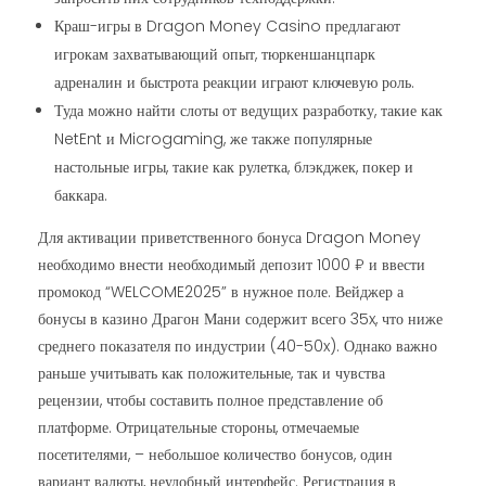
Краш-игры в Dragon Money Casino предлагают
игрокам захватывающий опыт, тюркеншанцпарк
адреналин и быстрота реакции играют ключевую роль.
Туда можно найти слоты от ведущих разработку, такие как
NetEnt и Microgaming, же также популярные
настольные игры, такие как рулетка, блэкджек, покер и
баккара.
Для активации приветственного бонуса Dragon Money
необходимо внести необходимый депозит 1000 ₽ и ввести
промокод “WELCOME2025” в нужное поле. Вейджер а
бонусы в казино Драгон Мани содержит всего 35x, что ниже
среднего показателя по индустрии (40-50x). Однако важно
раньше учитывать как положительные, так и чувства
рецензии, чтобы составить полное представление об
платформе. Отрицательные стороны, отмечаемые
посетителями, – небольшое количество бонусов, один
вариант валюты, неудобный интерфейс. Регистрация в