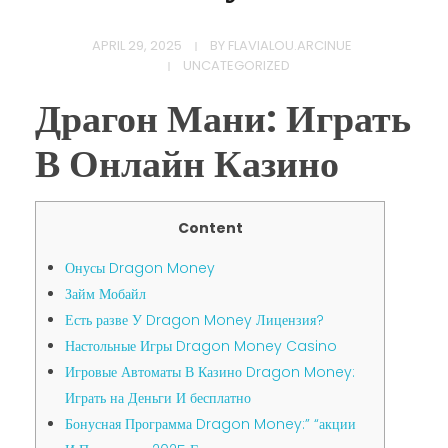
APRIL 29, 2025
BY
FLAVIALOU.ARCINUE
UNCATEGORIZED
CONTACT
Драгон Мани: Играть
В Онлайн Казино
Content
Онусы Dragon Money
Займ Мобайл
Есть разве У Dragon Money Лицензия?
Настольные Игры Dragon Money Casino
Игровые Автоматы В Казино Dragon Money:
Играть на Деньги И бесплатно
Бонусная Программа Dragon Money:” “акции