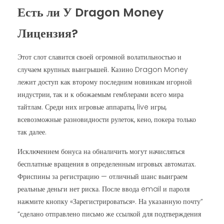
Есть ли У Dragon Money
Лицензия?
Этот слот славится своей огромной волатильностью и
случаем крупных выигрышей. Казино Dragon Money
лежит доступ как второму последним новинкам игорной
индустрии, так и к обожаемым гемблерами всего мира
тайтлам. Среди них игровые аппараты, live игры,
всевозможные разновидности рулеток, кено, покера только
так далее.
Исключением бонуса на обналичить могут начисляться
бесплатные вращения в определенным игровых автоматах.
Фриспины за регистрацию — отличный шанс выиграем
реальные деньги нет риска. После ввода email и пароля
нажмите кнопку «Зарегистрироваться». На указанную почту”
“сделано отправлено письмо же ссылкой для подтверждения