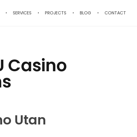
SERVICES
PROJECTS
BLOG
CONTACT
EU Casino
ns
no Utan