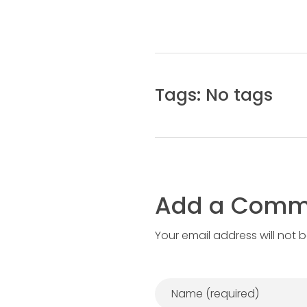
Tags: No tags
Add a Comm
Your email address will not 