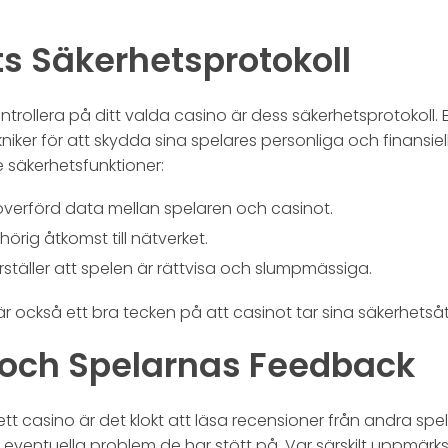
ts Säkerhetsprotokoll
ontrollera på ditt valda casino är dess säkerhetsprotokoll.
ker för att skydda sina spelares personliga och finansiell
de säkerhetsfunktioner:
 överförd data mellan spelaren och casinot.
örig åtkomst till nätverket.
ställer att spelen är rättvisa och slumpmässiga.
rt är också ett bra tecken på att casinot tar sina säkerhetså
 och Spelarnas Feedback
ett casino är det klokt att läsa recensioner från andra spe
ch eventuella problem de har stött på. Var särskilt uppmär