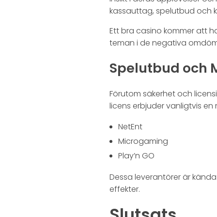
kassauttag, spelutbud och 
Ett bra casino kommer att ha
teman i de negativa omdömen
Spelutbud och 
Förutom säkerhet och licensi
licens erbjuder vanligtvis e
NetEnt
Microgaming
Play’n GO
Dessa leverantörer är kända
effekter.
Slutsats