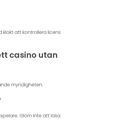
klokt att kontrollera licens
tt casino utan
erande myndigheten.
?
pelare. Glöm inte att läsa